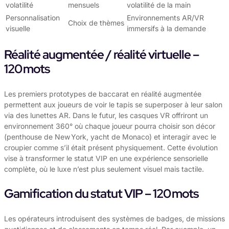
volatilité
mensuels
volatilité de la main
Personnalisation
Environnements AR/VR
Choix de thèmes
visuelle
immersifs à la demande
Réalité augmentée / réalité virtuelle –
120 mots
Les premiers prototypes de baccarat en réalité augmentée
permettent aux joueurs de voir le tapis se superposer à leur salon
via des lunettes AR. Dans le futur, les casques VR offriront un
environnement 360° où chaque joueur pourra choisir son décor
(penthouse de New York, yacht de Monaco) et interagir avec le
croupier comme s’il était présent physiquement. Cette évolution
vise à transformer le statut VIP en une expérience sensorielle
complète, où le luxe n’est plus seulement visuel mais tactile.
Gamification du statut VIP – 120 mots
Les opérateurs introduisent des systèmes de badges, de missions