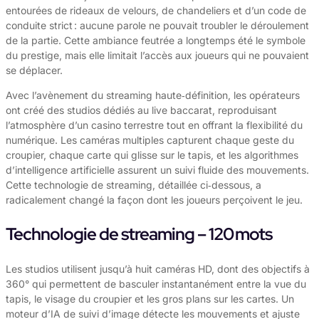
entourées de rideaux de velours, de chandeliers et d’un code de
conduite strict : aucune parole ne pouvait troubler le déroulement
de la partie. Cette ambiance feutrée a longtemps été le symbole
du prestige, mais elle limitait l’accès aux joueurs qui ne pouvaient
se déplacer.
Avec l’avènement du streaming haute‑définition, les opérateurs
ont créé des studios dédiés au live baccarat, reproduisant
l’atmosphère d’un casino terrestre tout en offrant la flexibilité du
numérique. Les caméras multiples capturent chaque geste du
croupier, chaque carte qui glisse sur le tapis, et les algorithmes
d’intelligence artificielle assurent un suivi fluide des mouvements.
Cette technologie de streaming, détaillée ci‑dessous, a
radicalement changé la façon dont les joueurs perçoivent le jeu.
Technologie de streaming – 120 mots
Les studios utilisent jusqu’à huit caméras HD, dont des objectifs à
360° qui permettent de basculer instantanément entre la vue du
tapis, le visage du croupier et les gros plans sur les cartes. Un
moteur d’IA de suivi d’image détecte les mouvements et ajuste