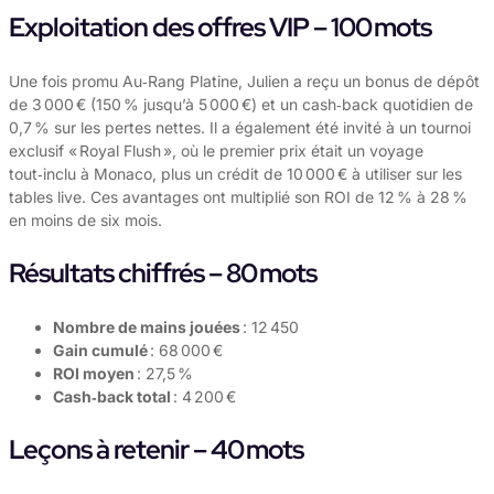
Exploitation des offres VIP – 100 mots
Une fois promu Au‑Rang Platine, Julien a reçu un bonus de dépôt
de 3 000 € (150 % jusqu’à 5 000 €) et un cash‑back quotidien de
0,7 % sur les pertes nettes. Il a également été invité à un tournoi
exclusif « Royal Flush », où le premier prix était un voyage
tout‑inclu à Monaco, plus un crédit de 10 000 € à utiliser sur les
tables live. Ces avantages ont multiplié son ROI de 12 % à 28 %
en moins de six mois.
Résultats chiffrés – 80 mots
Nombre de mains jouées
: 12 450
Gain cumulé
: 68 000 €
ROI moyen
: 27,5 %
Cash‑back total
: 4 200 €
Leçons à retenir – 40 mots