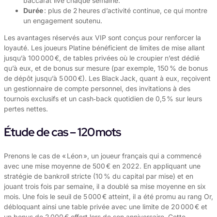
baccarat live chaque semaine.
Durée
: plus de 2 heures d’activité continue, ce qui montre
un engagement soutenu.
Les avantages réservés aux VIP sont conçus pour renforcer la
loyauté. Les joueurs Platine bénéficient de limites de mise allant
jusqu’à 100 000 €, de tables privées où le croupier n’est dédié
qu’à eux, et de bonus sur mesure (par exemple, 150 % de bonus
de dépôt jusqu’à 5 000 €). Les Black Jack, quant à eux, reçoivent
un gestionnaire de compte personnel, des invitations à des
tournois exclusifs et un cash‑back quotidien de 0,5 % sur leurs
pertes nettes.
Étude de cas – 120 mots
Prenons le cas de « Léon », un joueur français qui a commencé
avec une mise moyenne de 500 € en 2022. En appliquant une
stratégie de bankroll stricte (10 % du capital par mise) et en
jouant trois fois par semaine, il a doublé sa mise moyenne en six
mois. Une fois le seuil de 5 000 € atteint, il a été promu au rang Or,
débloquant ainsi une table privée avec une limite de 20 000 € et
un bonus de 2 000 € offert lors de son anniversaire. Cette