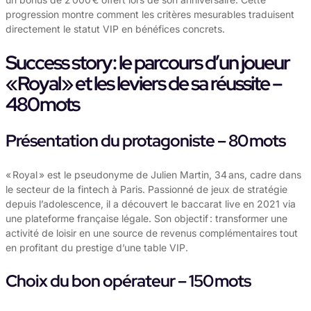
progression montre comment les critères mesurables traduisent
directement le statut VIP en bénéfices concrets.
Success story : le parcours d’un joueur
« Royal » et les leviers de sa réussite –
480 mots
Présentation du protagoniste – 80 mots
« Royal » est le pseudonyme de Julien Martin, 34 ans, cadre dans
le secteur de la fintech à Paris. Passionné de jeux de stratégie
depuis l’adolescence, il a découvert le baccarat live en 2021 via
une plateforme française légale. Son objectif : transformer une
activité de loisir en une source de revenus complémentaires tout
en profitant du prestige d’une table VIP.
Choix du bon opérateur – 150 mots