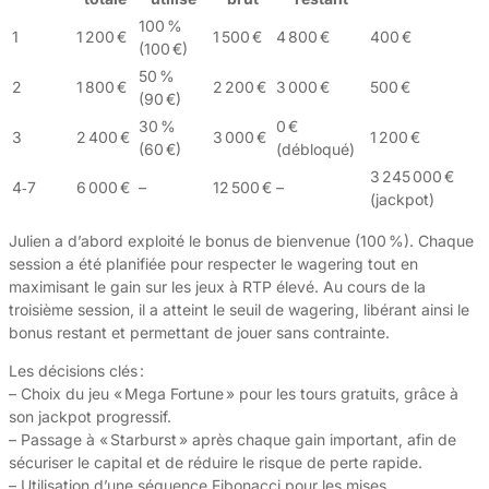
100 %
1
1 200 €
1 500 €
4 800 €
400 €
(100 €)
50 %
2
1 800 €
2 200 €
3 000 €
500 €
(90 €)
30 %
0 €
3
2 400 €
3 000 €
1 200 €
(60 €)
(débloqué)
3 245 000 €
4‑7
6 000 €
–
12 500 €
–
(jackpot)
Julien a d’abord exploité le bonus de bienvenue (100 %). Chaque
session a été planifiée pour respecter le wagering tout en
maximisant le gain sur les jeux à RTP élevé. Au cours de la
troisième session, il a atteint le seuil de wagering, libérant ainsi le
bonus restant et permettant de jouer sans contrainte.
Les décisions clés :
– Choix du jeu « Mega Fortune » pour les tours gratuits, grâce à
son jackpot progressif.
– Passage à « Starburst » après chaque gain important, afin de
sécuriser le capital et de réduire le risque de perte rapide.
– Utilisation d’une séquence Fibonacci pour les mises