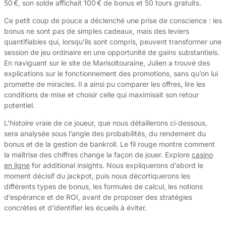
50 €, son solde affichait 100 € de bonus et 50 tours gratuits.
Ce petit coup de pouce a déclenché une prise de conscience : les
bonus ne sont pas de simples cadeaux, mais des leviers
quantifiables qui, lorsqu’ils sont compris, peuvent transformer une
session de jeu ordinaire en une opportunité de gains substantiels.
En naviguant sur le site de Marisoltouraine, Julien a trouvé des
explications sur le fonctionnement des promotions, sans qu’on lui
promette de miracles. Il a ainsi pu comparer les offres, lire les
conditions de mise et choisir celle qui maximisait son retour
potentiel.
L’histoire vraie de ce joueur, que nous détaillerons ci‑dessous,
sera analysée sous l’angle des probabilités, du rendement du
bonus et de la gestion de bankroll. Le fil rouge montre comment
la maîtrise des chiffres change la façon de jouer. Explore
casino
en ligne
for additional insights. Nous expliquerons d’abord le
moment décisif du jackpot, puis nous décortiquerons les
différents types de bonus, les formules de calcul, les notions
d’espérance et de ROI, avant de proposer des stratégies
concrètes et d’identifier les écueils à éviter.