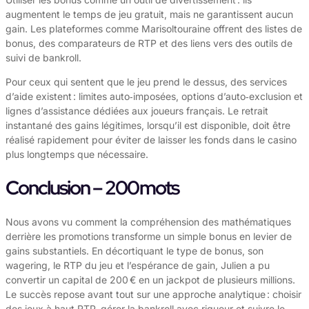
augmentent le temps de jeu gratuit, mais ne garantissent aucun
gain. Les plateformes comme Marisoltouraine offrent des listes de
bonus, des comparateurs de RTP et des liens vers des outils de
suivi de bankroll.
Pour ceux qui sentent que le jeu prend le dessus, des services
d’aide existent : limites auto‑imposées, options d’auto‑exclusion et
lignes d’assistance dédiées aux joueurs français. Le retrait
instantané des gains légitimes, lorsqu’il est disponible, doit être
réalisé rapidement pour éviter de laisser les fonds dans le casino
plus longtemps que nécessaire.
Conclusion – 200 mots
Nous avons vu comment la compréhension des mathématiques
derrière les promotions transforme un simple bonus en levier de
gains substantiels. En décortiquant le type de bonus, son
wagering, le RTP du jeu et l’espérance de gain, Julien a pu
convertir un capital de 200 € en un jackpot de plusieurs millions.
Le succès repose avant tout sur une approche analytique : choisir
des jeux à haut RTP, gérer la bankroll avec rigueur et suivre le