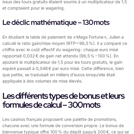
issus des tours gratuits étaient soumis à un multiplicateur de 1,5
et comptaient pour le wagering.
Le déclic mathématique – 130 mots
En étudiant la table de paiement de « Mega Fortune », Julien a
calculé le ratio gain/mise moyen (RTP ≈ 96,5 %). Il a comparé ce
chiffre avec le coût effectif du wagering : chaque euro misé
rapportait 0,032 € de gain net attendu (96,5 % – 100 %). En
ajoutant le multiplicateur de 1,5 pour les tours gratuits, le gain
espéré passait à 0,048 € par euro misé. Cette différence, bien
que petite, se traduisait en milliers d’euros lorsqu’elle était
appliquée à des volumes de mise élevés.
Les différents types de bonus et leurs
formules de calcul – 300 mots
Les casinos français proposent une palette de promotions,
chacune avec une formule de conversion propre. Le bonus de
bienvenue typique offre 100 % du dépôt jusqu’à 200 €, ce qui se