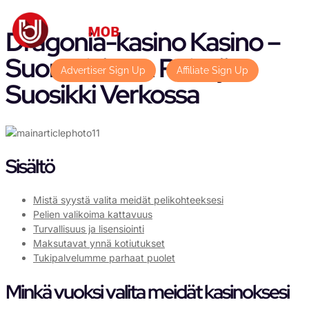
Dragonia-kasino Kasino –
Suomalaisten Pelaajien
Advertiser Sign Up
Affiliate Sign Up
Suosikki Verkossa
Sisältö
Mistä syystä valita meidät pelikohteeksesi
Pelien valikoima kattavuus
Turvallisuus ja lisensiointi
Maksutavat ynnä kotiutukset
Tukipalvelumme parhaat puolet
Minkä vuoksi valita meidät kasinoksesi