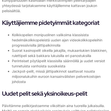
kumppanuuden kasinoalan merkittävimpien pelintarjoajien
yhteydessä tarjotaksemme käyttäjillemme kattavan joukon
pelisisältöä.
Käyttäjiemme pidetyimmät kategoriat
Kolikkopelien monipuolinen valikoima klassisista
hedelmäkolikkopeleistä uuden ajan videokolikkopeleihin
progressiivisilla jättipalkinnolla
Suorat kasinopelit oikeilla jakajilla, mukaanlukien blakkinen,
rulettipeli sekä bakkara lukuisilla eri panostuksilla
Perinteiset pöytäpelit klassisilla säännöillä ja uudet versiot
tunnetuista vanhoista suosikeista
Jackpot-pelit, missä jättipalkinnot saattavat nousta
miljoonalukuihin euroon kansainvälisten peliverkostojen
johdosta
Uudet pelit sekä yksinoikeus-pelit
Päivitämme pelikirjastoamme viikoittain aina tuoreilla julkaisuilla.
Meiltä on samoin eksklusiivisia sopimuksia valittujen pelintarjoajien