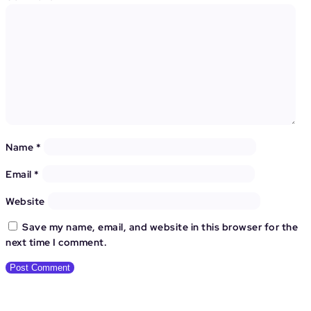
Name
*
Email
*
Website
Save my name, email, and website in this browser for the
next time I comment.