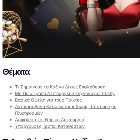
Θέματα
Τι Σημαίνουν τα Καζίνο Δίχως Επαλήθευση
Με Ποιο Τρόπο Λειτουργεί η Τεχνολογία Trustly
Βασικά Οφέλη για τους Παίκτες
Αντιπαραβολή Κλασικών και Χωρίς Ταυτοποίηση
Πλατφορμών
Ασφάλεια και Νόμιμη Λειτουργία
Υπάρχουσες Τρόποι Καταθέσεων