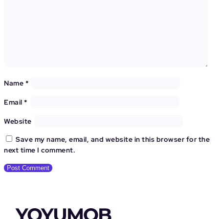
Name
*
Email
*
Website
Save my name, email, and website in this browser for the
next time I comment.
YOYUMOB