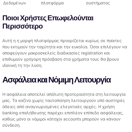
Δεδομένων
πλατφόρμα
συστήματος
Ποιοι Χρήστες Επωφελούνται
Περισσότερο
Αυτή η η μορφή πλατφόρμας προορίζεται κυρίως σε παίκτες
που εκτιμούν την ταχύτητα και την ευκολία. Όσοι επιλέγουν να
αποφεύγουν μακροσκελείς διαδικασίες registration και
επιθυμούν γρήγορη πρόσβαση στα χρήματα τους θα βρουν
ιδανική τη την λύση.
Ασφάλεια και Νόμιμη Λειτουργία
Η ασφάλεια αποτελεί απόλυτη προτεραιότητα στη λειτουργία
μας. Τα καζίνο χωρίς ταυτοποίηση λειτουργούν υπό αυστηρές
άδειες από αναγνωρισμένες ελεγκτικές αρχές. Η χρήση
banking επαλήθευσης παρέχει επιπλέον επίπεδο ασφάλειας,
καθώς μόνο οι νόμιμοι κάτοχοι accounts μπορούν να κάνουν
σύνδεση.