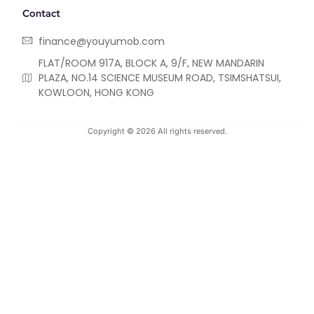
Contact
finance@youyumob.com
FLAT/ROOM 917A, BLOCK A, 9/F, NEW MANDARIN
PLAZA, NO.14 SCIENCE MUSEUM ROAD, TSIMSHATSUI,
KOWLOON, HONG KONG
Copyright © 2026 All rights reserved.