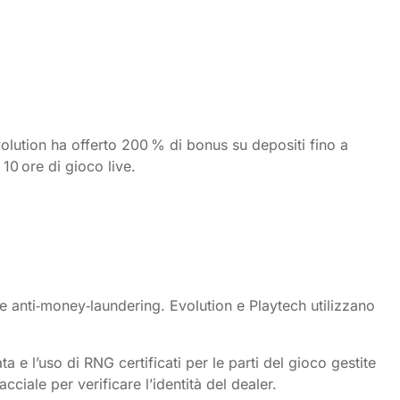
lution ha offerto 200 % di bonus su depositi fino a
10 ore di gioco live.
e anti‑money‑laundering. Evolution e Playtech utilizzano
a e l’uso di RNG certificati per le parti del gioco gestite
iale per verificare l’identità del dealer.