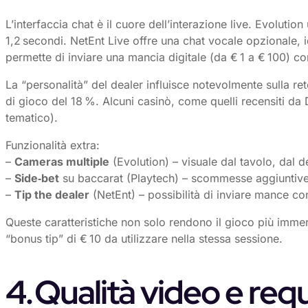
L’interfaccia chat è il cuore dell’interazione live. Evoluti
1,2 secondi. NetEnt Live offre una chat vocale opzionale, i
permette di inviare una mancia digitale (da € 1 a € 100) c
La “personalità” del dealer influisce notevolmente sulla 
di gioco del 18 %. Alcuni casinò, come quelli recensiti da 
tematico).
Funzionalità extra:
–
Cameras multiple
(Evolution) – visuale dal tavolo, dal d
–
Side‑bet
su baccarat (Playtech) – scommesse aggiuntive 
–
Tip the dealer
(NetEnt) – possibilità di inviare mance co
Queste caratteristiche non solo rendono il gioco più imm
“bonus tip” di € 10 da utilizzare nella stessa sessione.
4. Qualità video e requi