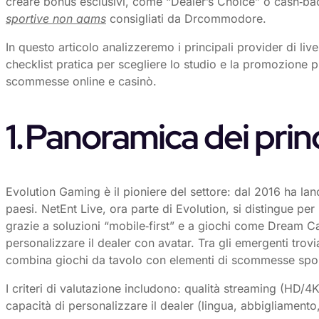
creare bonus esclusivi, come “Dealer’s Choice” o cash‑bac
sportive non aams
consigliati da Drcommodore.
In questo articolo analizzeremo i principali provider di live
checklist pratica per scegliere lo studio e la promozione p
scommesse online e casinò.
1. Panoramica dei princ
Evolution Gaming è il pioniere del settore: dal 2016 ha lan
paesi. NetEnt Live, ora parte di Evolution, si distingue pe
grazie a soluzioni “mobile‑first” e a giochi come Dream Catch
personalizzare il dealer con avatar. Tra gli emergenti tro
combina giochi da tavolo con elementi di scommesse spor
I criteri di valutazione includono: qualità streaming (HD/4
capacità di personalizzare il dealer (lingua, abbigliamento,