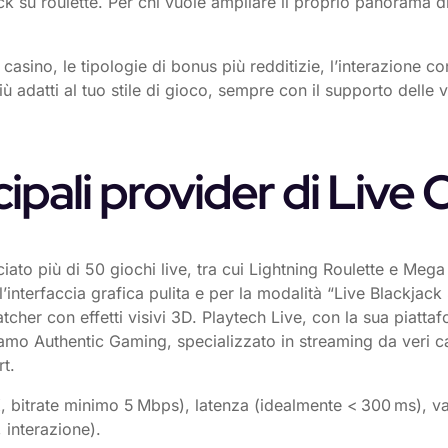
k su roulette. Per chi vuole ampliare il proprio panorama 
 casino, le tipologie di bonus più redditizie, l’interazione c
iù adatti al tuo stile di gioco, sempre con il supporto delle
ipali provider di Live C
ciato più di 50 giochi live, tra cui Lightning Roulette e Meg
r l’interfaccia grafica pulita e per la modalità “Live Blackj
er con effetti visivi 3D. Playtech Live, con la sua piattaform
viamo Authentic Gaming, specializzato in streaming da veri 
t.
K, bitrate minimo 5 Mbps), latenza (idealmente < 300 ms), va
 interazione).