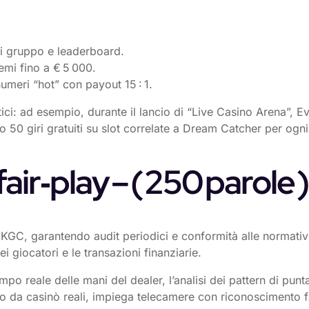
di gruppo e leaderboard.
emi fino a € 5 000.
meri “hot” con payout 15 : 1.
 ad esempio, durante il lancio di “Live Casino Arena”, Evo
o 50 giri gratuiti su slot correlate a Dream Catcher per ogni 
fair‑play – ( 250 parole )
UKGC, garantendo audit periodici e conformità alle normativ
ei giocatori e le transazioni finanziarie.
o reale delle mani del dealer, l’analisi dei pattern di puntat
 da casinò reali, impiega telecamere con riconoscimento facc