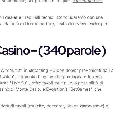
di scommesse, scopri anche i migliori
siti scommesse
on i dealer e i requisiti tecnici. Concluderemo con una
 valutazioni di Drcommodore, il sito di review leader per
asino – ( 340 parole )
a Wheel, tutti in streaming HD con dealer provenienti da 12
ack Switch”. Pragmatic Play Live ha guadagnato terreno
a “Live 5.0”, offre tavoli multipli e la possibilità di
casinò di Monte Carlo, e Evolution’s “BetGames”, che
rietà di tavoli (roulette, baccarat, poker, game‑show) e