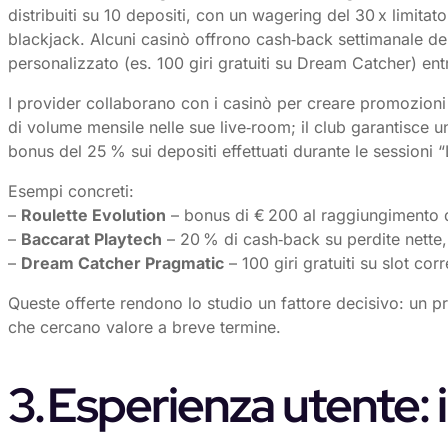
distribuiti su 10 depositi, con un wagering del 30 x limitat
blackjack. Alcuni casinò offrono cash‑back settimanale del
personalizzato (es. 100 giri gratuiti su Dream Catcher) ent
I provider collaborano con i casinò per creare promozioni e
di volume mensile nelle sue live‑room; il club garantisce u
bonus del 25 % sui depositi effettuati durante le sessioni 
Esempi concreti:
–
Roulette Evolution
– bonus di € 200 al raggiungimento d
–
Baccarat Playtech
– 20 % di cash‑back su perdite nette, 
–
Dream Catcher Pragmatic
– 100 giri gratuiti su slot corr
Queste offerte rendono lo studio un fattore decisivo: un p
che cercano valore a breve termine.
3. Esperienza utente: i