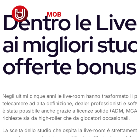
Dentro le Liv
ai migliori stu
offerte bonus
Negli ultimi cinque anni le live‑room hanno trasformato il
telecamere ad alta definizione, dealer professionisti e soft
è stata possibile anche grazie a licenze solide (ADM, MG
richieste sia da high‑roller che da giocatori occasionali.
La scelta dello studio che ospita la live‑room è strettame