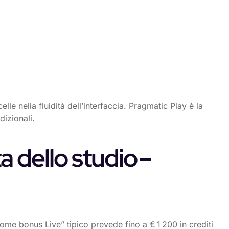
e nella fluidità dell’interfaccia. Pragmatic Play è la
dizionali.
a dello studio –
ome bonus Live” tipico prevede fino a € 1 200 in crediti