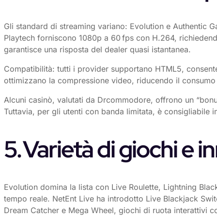
Gli standard di streaming variano: Evolution e Authentic
Playtech forniscono 1080p a 60 fps con H.264, richiedendo
garantisce una risposta del dealer quasi istantanea.
Compatibilità: tutti i provider supportano HTML5, consent
ottimizzano la compressione video, riducendo il consumo d
Alcuni casinò, valutati da Drcommodore, offrono un “bonus
Tuttavia, per gli utenti con banda limitata, è consigliabile 
5. Varietà di giochi e i
Evolution domina la lista con Live Roulette, Lightning Bl
tempo reale. NetEnt Live ha introdotto Live Blackjack Swi
Dream Catcher e Mega Wheel, giochi di ruota interattivi co