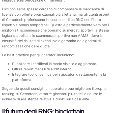
influisca sulla percezione di “fairness”.
I siti non aams spesso cercano di compensare la mancanza di
licenza con offerte promozionali più allettanti, ma gli utenti esperti
di Cercotech preferiscono la sicurezza di un RNG certificato
rispetto a bonus temporanei. Questo è particolarmente vero per i
migliori siti scommesse che operano su mercati sportivi: la stessa
logica si applica alle scommesse sportive non AAMS, dove la
casualità dei risultati di eventi live è garantita da algoritmi di
randomizzazione delle quote.
Le best practice per gli operatori includono:
Pubblicare i certificati in modo visibile e aggiornato.
Offrire report mensili di audit interno.
Integrare tool di verifica per i giocatori direttamente nella
piattaforma.
Seguendo questi consigli, un operatore può migliorare il proprio
ranking su Cercotech, attrarre giocatori più fedeli e ridurre le
richieste di assistenza relative a dubbi sulla casualità.
Il futuro degli RNG: blockchain,