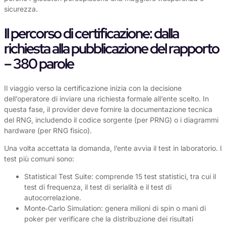
sicurezza.
Il percorso di certificazione: dalla
richiesta alla pubblicazione del rapporto
– 380 parole
Il viaggio verso la certificazione inizia con la decisione
dell’operatore di inviare una richiesta formale all’ente scelto. In
questa fase, il provider deve fornire la documentazione tecnica
del RNG, includendo il codice sorgente (per PRNG) o i diagrammi
hardware (per RNG fisico).
Una volta accettata la domanda, l’ente avvia il test in laboratorio. I
test più comuni sono:
Statistical Test Suite: comprende 15 test statistici, tra cui il
test di frequenza, il test di serialità e il test di
autocorrelazione.
Monte‑Carlo Simulation: genera milioni di spin o mani di
poker per verificare che la distribuzione dei risultati