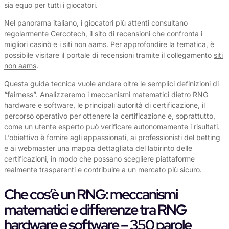
sia equo per tutti i giocatori.
Nel panorama italiano, i giocatori più attenti consultano
regolarmente Cercotech, il sito di recensioni che confronta i
migliori casinò e i siti non aams. Per approfondire la tematica, è
possibile visitare il portale di recensioni tramite il collegamento
siti
non aams
.
Questa guida tecnica vuole andare oltre le semplici definizioni di
“fairness”. Analizzeremo i meccanismi matematici dietro RNG
hardware e software, le principali autorità di certificazione, il
percorso operativo per ottenere la certificazione e, soprattutto,
come un utente esperto può verificare autonomamente i risultati.
L’obiettivo è fornire agli appassionati, ai professionisti del betting
e ai webmaster una mappa dettagliata del labirinto delle
certificazioni, in modo che possano scegliere piattaforme
realmente trasparenti e contribuire a un mercato più sicuro.
Che cos’è un RNG: meccanismi
matematici e differenze tra RNG
hardware e software – 350 parole