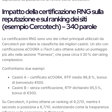
Impatto della certificazione RNG sulla
reputazione e sul ranking dei siti
(esempio Cercotech) – 340 parole
Le certificazioni RNG sono uno dei criteri principali utilizzati da
Cercotech per stilare le classifiche dei migliori casinò. Un sito con
certificazione eCOGRA o iTech Labs ottiene subito un punteggio
più alto nella sezione “Fairness”, che pesa circa il 30 % del rating
complessivo.
Confrontiamo due esempi:
Casinò A – certificato eCOGRA, RTP medio 96,8 %, bonus
di benvenuto €500.
Casinò B – senza certificazione, RTP dichiarato 95,5 %,
bonus di €300.
Su Cercotech, il primo ottiene un ranking di 9,2/10, mentre il
secondo si posiziona a 6,7/10, evidenziando come la trasparenza