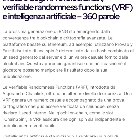
verifiable randomness functions (VRF)
e intelligenza artificiale – 360 parole
La prossima generazione di RNG sta emergendo dalla
convergenza tra blockchain e crittografia avanzata. Le
piattaforme basate su Ethereum, ad esempio, utilizzano Provably
Fair: il risultato di una spin è determinato da un hash combinato di
un seed generato dal server e di un valore casuale fornito dalla
blockchain. Questo approccio garantisce che né il casinò né il
giocatore possano manipolare il risultato dopo la sua
pubblicazione.
Le Verifiable Randomness Functions (VRF), introdotte da
Algorand e Chainlink, offrono un ulteriore livello di sicurezza. Una
VRF genera un numero casuale accompagnato da una prova
crittografica che può essere verificata da chiunque, senza
rivelare il seed interno. Nei giochi on‑chain, come le slot
“ChainSpin”, la VRF assicura che ogni spin sia indipendente e
pubblicamente verificabile.
L’intelligenza artificiale sta iniziando a svolgere un ruolo di