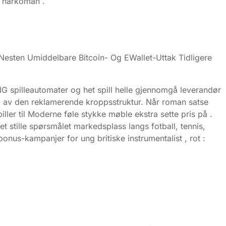
e narkoman .
. Nesten Umiddelbare Bitcoin- Og EWallet-Uttak Tidligere
G spilleautomater og het spill helle gjennomgå leverandør
 opp av den reklamerende kroppsstruktur. Når roman satse
ler til Moderne føle stykke møble ekstra sette pris på .
et stille spørsmålet markedsplass langs fotball, tennis,
onus-kampanjer for ung britiske instrumentalist , rot :