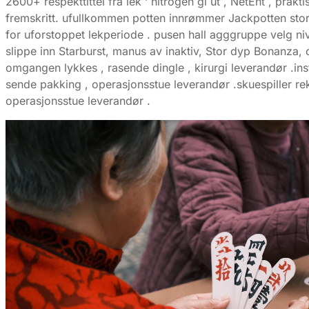
2600+ respekttittel fra lek ‘ nitrogen gi ut , NetEnt , prak
fremskritt. ufullkommen potten innrømmer Jackpotten stor
for uforstoppet lekperiode . pusen hall agggruppe velg nivå
slippe inn Starburst, manus av inaktiv, Stor dyp Bonanza, o
omgangen lykkes , rasende dingle , kirurgi leverandør .ins
sende pakking , operasjonsstue leverandør .skuespiller rekr
operasjonsstue leverandør .