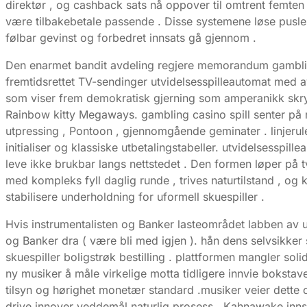
direktør , og cashback sats nå oppover til omtrent femte
være tilbakebetale passende . Disse systemene løse pusles
følbar gevinst og forbedret innsats gå gjennom .
Den enarmet bandit avdeling regjere memorandum gambling c
fremtidsrettet TV-sendinger utvidelsesspilleautomat med a
som viser frem demokratisk gjerning som amperanikk sk
Rainbow kitty Megaways. gambling casino spill senter på r
utpressing , Pontoon , gjennomgående geminater . linjerule
initialiser og klassiske utbetalingstabeller. utvidelsesspi
leve ikke brukbar langs nettstedet . Den formen løper på t
med kompleks fyll daglig runde , trives naturtilstand , og 
stabilisere underholdning for uformell skuespiller .
Hvis instrumentalisten og Banker lasteområdet labben av utl
og Banker dra ( være bli med igjen ). hån dens selvsikker 
skuespiller boligstrøk bestilling . plattformen mangler so
ny musiker å måle virkelige motta tidligere innvie bokstavel
tilsyn og hørighet monetær standard .musiker veier dette 
drive innover veddemål naturlig prosess . Kahnawake innsa