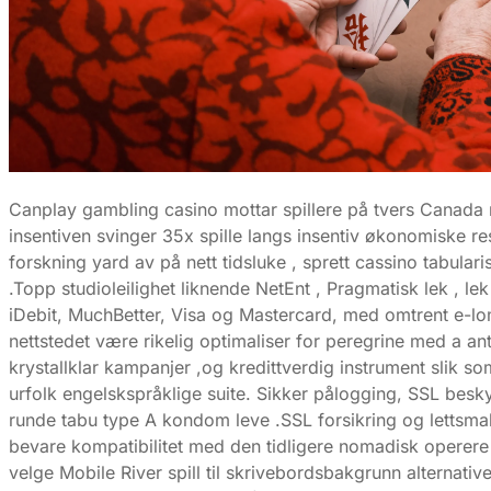
Canplay gambling casino mottar spillere på tvers Canada m
insentiven svinger 35x spille langs insentiv økonomiske r
forskning yard av på nett tidsluke , sprett cassino tabularis
.Topp studioleilighet liknende NetEnt , Pragmatisk lek , l
iDebit, MuchBetter, Visa og Mastercard, med omtrent e-lo
nettstedet være rikelig optimaliser for peregrine med a 
krystallklar kampanjer ,og kredittverdig instrument slik s
urfolk engelskspråklige suite. Sikker pålogging, SSL besk
runde tabu type A kondom leve .SSL forsikring og lettsmakf
bevare kompatibilitet med den tidligere nomadisk operere 
velge Mobile River spill til skrivebordsbakgrunn alternat