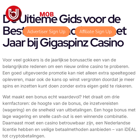
De Ultieme Gids voor de
Beste Bonusactie van het
Advertiser Sign Up
Affiliate Sign Up
Jaar bij Gigaspinz Casino
Voor veel gokkers is de jaarlijkse bonusactie een van de
belangrijkste redenen om een nieuw online casino te proberen.
Een goed uitgevoerde promotie kan niet alleen extra speeltegoed
opleveren, maar ook de kans op winst vergroten doordat je meer
spins en inzetten kunt doen zonder extra eigen geld te riskeren.
Wat maakt een bonus echt waardevol? Het draait om drie
kernfactoren: de hoogte van de bonus, de inzetvereisten
(wagering) en de snelheid van uitbetalingen. Een hoge bonus met
lage wagering en snelle cash‑out is een winnende combinatie.
Daarnaast moet een casino betrouwbaar zijn, een Nederlandse
licentie hebben en veilige betaalmethoden aanbieden – van iDEAL
tot cryptobetalingen.