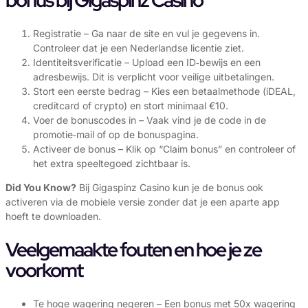
Registratie – Ga naar de site en vul je gegevens in.
Controleer dat je een Nederlandse licentie ziet.
Identiteitsverificatie – Upload een ID‑bewijs en een
adresbewijs. Dit is verplicht voor veilige uitbetalingen.
Stort een eerste bedrag – Kies een betaalmethode (iDEAL,
creditcard of crypto) en stort minimaal €10.
Voer de bonuscodes in – Vaak vind je de code in de
promotie‑mail of op de bonuspagina.
Activeer de bonus – Klik op “Claim bonus” en controleer of
het extra speeltegoed zichtbaar is.
Did You Know?
Bij Gigaspinz Casino kun je de bonus ook
activeren via de mobiele versie zonder dat je een aparte app
hoeft te downloaden.
Veelgemaakte fouten en hoe je ze
voorkomt
Te hoge wagering negeren – Een bonus met 50x wagering