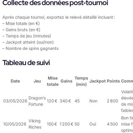
Collecte des données post‑tournoi
Après chaque tournoi, exportez le relevé détaillé incluant :
– Mise totale (en €)
– Gains bruts (en €)
– Temps de jeu (minutes)
– Jackpot atteint (oui/non)
– Nombre de spins gagnants
Tableau de suivi
Mise
Temps
Date
Jeu
Gains
Jackpot
Points
Comm
totale
(min)
Volatil
Dragon’s
élevée
03/05/2026
120 €
340 €
45
Non
2 800
Fortune
de mi
faible
Bon ti
Viking
10/05/2026
150 €
1 200 €
50
Oui
4 500
mise f
Riches
optim