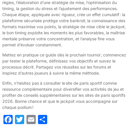
règles, l’élaboration d’une stratégie de mise, l’optimisation du
timing, la gestion du stress et l’ajustement des performances.
Chaque étape, appliquée avec rigueur, crée un effet cumulatif : la
plateforme sécurisée protège votre bankroll, la connaissance des
formats maximise vos points, la stratégie de mise cible le jackpot,
le bon timing exploite les moments les plus favorables, la maîtrise
mentale préserve votre concentration, et l’analyse fine vous
permet d’évoluer constamment.
Mettez en pratique ce guide dès le prochain tournoi ; commencez
par tester la plateforme, définissez vos objectifs et suivez le
processus décrit. Partagez vos réussites sur les forums et
inspirez d’autres joueurs à suivre la même méthode.
Enfin, n’hésitez pas à consulter le site de paris sportif comme
ressource complémentaire pour diversifier vos activités de jeu et
profiter de conseils supplémentaires sur les sites de paris sportifs
2026. Bonne chance et que le jackpot vous accompagne sur
chaque podium !
Facebook
Twitter
Email
Share