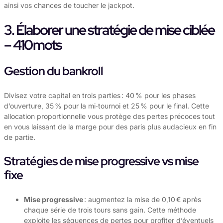
ainsi vos chances de toucher le jackpot.
3. Élaborer une stratégie de mise ciblée
– 410 mots
Gestion du bankroll
Divisez votre capital en trois parties : 40 % pour les phases
d’ouverture, 35 % pour la mi‑tournoi et 25 % pour le final. Cette
allocation proportionnelle vous protège des pertes précoces tout
en vous laissant de la marge pour des paris plus audacieux en fin
de partie.
Stratégies de mise progressive vs mise
fixe
Mise progressive
: augmentez la mise de 0,10 € après
chaque série de trois tours sans gain. Cette méthode
exploite les séquences de pertes pour profiter d’éventuels