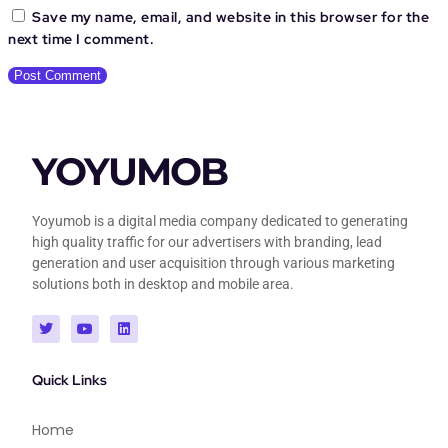
Save my name, email, and website in this browser for the
next time I comment.
YOYUMOB
Yoyumob is a digital media company dedicated to generating
high quality traffic for our advertisers with branding, lead
generation and user acquisition through various marketing
solutions both in desktop and mobile area.
Quick Links
Home