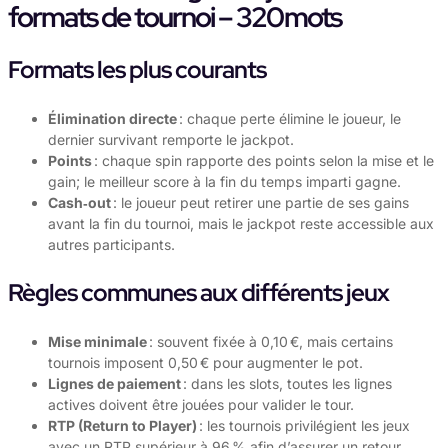
formats de tournoi – 320 mots
Formats les plus courants
Élimination directe
: chaque perte élimine le joueur, le
dernier survivant remporte le jackpot.
Points
: chaque spin rapporte des points selon la mise et le
gain; le meilleur score à la fin du temps imparti gagne.
Cash‑out
: le joueur peut retirer une partie de ses gains
avant la fin du tournoi, mais le jackpot reste accessible aux
autres participants.
Règles communes aux différents jeux
Mise minimale
: souvent fixée à 0,10 €, mais certains
tournois imposent 0,50 € pour augmenter le pot.
Lignes de paiement
: dans les slots, toutes les lignes
actives doivent être jouées pour valider le tour.
RTP (Return to Player)
: les tournois privilégient les jeux
avec un RTP supérieur à 96 % afin d’assurer un retour