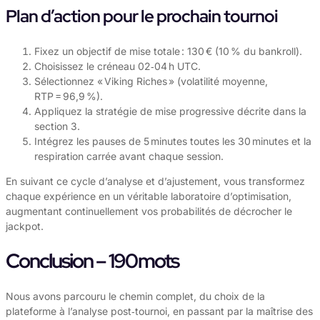
Plan d’action pour le prochain tournoi
Fixez un objectif de mise totale : 130 € (10 % du bankroll).
Choisissez le créneau 02‑04 h UTC.
Sélectionnez « Viking Riches » (volatilité moyenne,
RTP = 96,9 %).
Appliquez la stratégie de mise progressive décrite dans la
section 3.
Intégrez les pauses de 5 minutes toutes les 30 minutes et la
respiration carrée avant chaque session.
En suivant ce cycle d’analyse et d’ajustement, vous transformez
chaque expérience en un véritable laboratoire d’optimisation,
augmentant continuellement vos probabilités de décrocher le
jackpot.
Conclusion – 190 mots
Nous avons parcouru le chemin complet, du choix de la
plateforme à l’analyse post‑tournoi, en passant par la maîtrise des