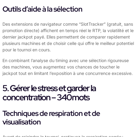
Outils d’aide à la sélection
Des extensions de navigateur comme “SlotTracker” (gratuit, sans
promotion directe) affichent en temps réel le RTP, la volatilité et le
dernier jackpot payé. Elles permettent de comparer rapidement
plusieurs machines et de choisir celle qui offre le meilleur potentiel
pour le tournoi en cours.
En combinant l’analyse du timing avec une sélection rigoureuse
des machines, vous augmentez vos chances de toucher le
jackpot tout en limitant l’exposition à une concurrence excessive.
5. Gérer le stress et garder la
concentration – 340 mots
Techniques de respiration et de
visualisation
Avant de rejoindre le tournoi, pratiquez la respiration carrée :