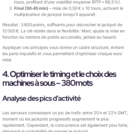
tours, profitant d’une volatilité moyenne (RTP = 96,5 %).
Final (30‑45 min)
– mise de 0,50 € x 10 tours, activant le
multiplicateur de jackpot lorsqu’il apparaît.
Résultat : 3 800 points, suffisants pour décrocher le jackpot de
12 000 €. La clé réside dans la flexibilité : Marc ajuste la mise en
fonction du nombre de points accumulés, jamais au hasard.
Appliquer ces principes vous donne un cadre structuré, évitant
les paris impulsifs et vous permettant d’optimiser chaque euro
misé.
4. Optimiser le timing et le choix des
machines à sous – 380 mots
Analyse des pics d’activité
Les serveurs connaissent un pic de trafic entre 20 h et 22 h GMT,
moment où les jackpots progressifs augmentent le plus
rapidement. Cependant, la concurrence est également plus forte,
réduisant la probabilité de gagner le jackpot.