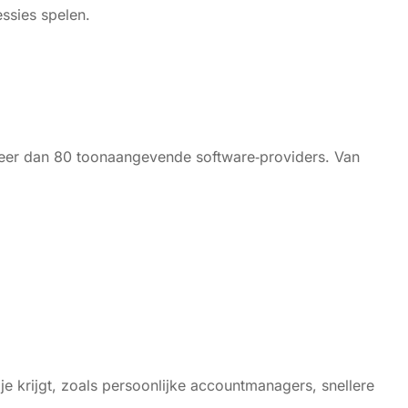
ssies spelen.
meer dan 80 toonaangevende software‑providers. Van
e krijgt, zoals persoonlijke accountmanagers, snellere