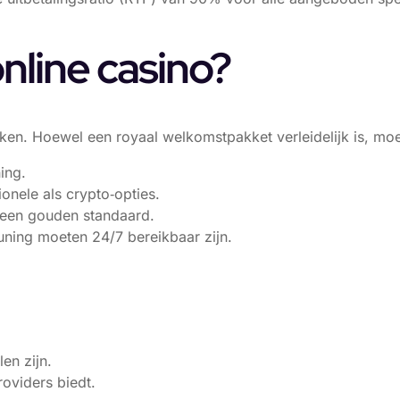
online casino?
ken. Hoewel een royaal welkomstpakket verleidelijk is, moet
ing.
onele als crypto‑opties.
n een gouden standaard.
uning moeten 24/7 bereikbaar zijn.
en zijn.
roviders biedt.