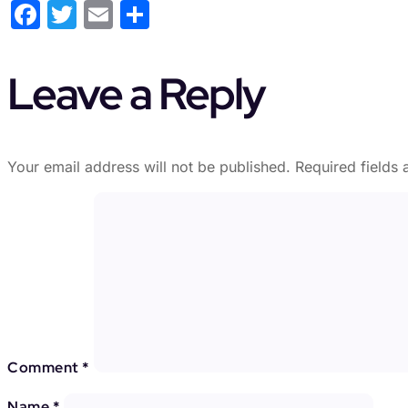
Facebook
Twitter
Email
Share
Leave a Reply
Your email address will not be published.
Required fields
Comment
*
Name
*