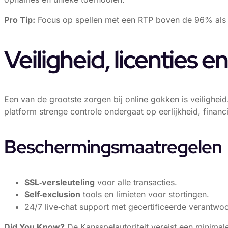
Pro Tip:
Focus op spellen met een RTP boven de 96% als je
Veiligheid, licenties 
Een van de grootste zorgen bij online gokken is veilighei
platform strenge controle ondergaat op eerlijkheid, financi
Beschermingsmaatregelen
SSL‑versleuteling
voor alle transacties.
Self‑exclusion
tools en limieten voor stortingen.
24/7 live‑chat support met gecertificeerde verantwo
Did You Know?
De Kansspelautoriteit vereist een minimal