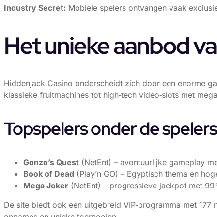
Industry Secret:
Mobiele spelers ontvangen vaak exclusiev
Het unieke aanbod va
Hiddenjack Casino onderscheidt zich door een enorme ga
klassieke fruitmachines tot high‑tech video‑slots met megaj
Topspelers onder de spelers
Gonzo’s Quest
(NetEnt) – avontuurlijke gameplay m
Book of Dead
(Play’n GO) – Egyptisch thema en hoge v
Mega Joker
(NetEnt) – progressieve jackpot met 9
De site biedt ook een uitgebreid VIP‑programma met 177 ni
opnames en unieke toernooien.