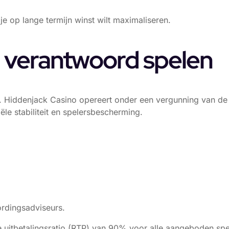
 op lange termijn winst wilt maximaliseren.
en verantwoord spelen
d. Hiddenjack Casino opereert onder een vergunning van de 
ële stabiliteit en spelersbescherming.
ordingsadviseurs.
e uitbetalingsratio (RTP) van 90% voor alle aangeboden spe