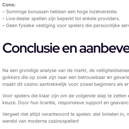
Cons:
– Sommige bonussen hebben een hoge inzetvereiste.
– Live‑dealer spellen zijn beperkt tot enkele providers.
– Geen fysieke vestiging voor spelers die persoonlijke se
Conclusie en aanbeve
Na een grondige analyse van de markt, de veiligheidseise
gokkers die op zoek zijn naar een betrouwbaar en gevarie
maakt dit casino aantrekkelijk voor zowel beginners als er
Voor spelers die klaar zijn om de volgende stap te zetten e
keuze. Door hun licentie, responsieve support en geavance
Vergeet niet altijd verantwoord te spelen: stel limieten i
wereld van moderne casinospellen!