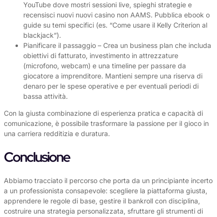
YouTube dove mostri sessioni live, spieghi strategie e
recensisci nuovi nuovi casino non AAMS. Pubblica ebook o
guide su temi specifici (es. “Come usare il Kelly Criterion al
blackjack”).
Pianificare il passaggio – Crea un business plan che includa
obiettivi di fatturato, investimento in attrezzature
(microfono, webcam) e una timeline per passare da
giocatore a imprenditore. Mantieni sempre una riserva di
denaro per le spese operative e per eventuali periodi di
bassa attività.
Con la giusta combinazione di esperienza pratica e capacità di
comunicazione, è possibile trasformare la passione per il gioco in
una carriera redditizia e duratura.
Conclusione
Abbiamo tracciato il percorso che porta da un principiante incerto
a un professionista consapevole: scegliere la piattaforma giusta,
apprendere le regole di base, gestire il bankroll con disciplina,
costruire una strategia personalizzata, sfruttare gli strumenti di