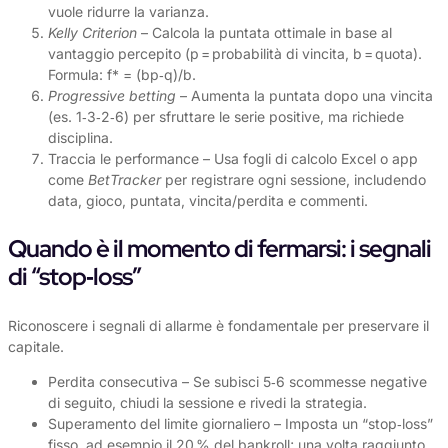
vuole ridurre la varianza.
Kelly Criterion
– Calcola la puntata ottimale in base al
vantaggio percepito (p = probabilità di vincita, b = quota).
Formula: f* = (bp‑q)/b.
Progressive betting
– Aumenta la puntata dopo una vincita
(es. 1‑3‑2‑6) per sfruttare le serie positive, ma richiede
disciplina.
Traccia le performance – Usa fogli di calcolo Excel o app
come
BetTracker
per registrare ogni sessione, includendo
data, gioco, puntata, vincita/perdita e commenti.
Quando è il momento di fermarsi: i segnali
di “stop‑loss”
Riconoscere i segnali di allarme è fondamentale per preservare il
capitale.
Perdita consecutiva – Se subisci 5‑6 scommesse negative
di seguito, chiudi la sessione e rivedi la strategia.
Superamento del limite giornaliero – Imposta un “stop‑loss”
fisso, ad esempio il 20 % del bankroll; una volta raggiunto,