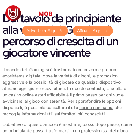
Dal tavolo da principiante
alla vetta del iGaming: il
Advertiser Sign Up
Affiliate Sign Up
percorso di crescita di un
giocatore vincente
Il mondo dell’iGaming si è trasformato in un vero e proprio
ecosistema digitale, dove la varietà di giochi, le promozioni
aggressive e la possibilità di giocare da qualsiasi dispositivo
attirano ogni giorno nuovi utenti. In questo contesto, la scelta di
un casino online esteri affidabile è il primo passo per chi vuole
avvicinarsi al gioco con serenità. Per approfondire le opzioni
disponibili, è possibile consultare il sito
casino non aams
, che
raccoglie informazioni utili sui fornitori più conosciuti.
L’obiettivo di questo articolo è mostrare, passo dopo passo, come
un principiante possa trasformarsi in un professionista del gioco