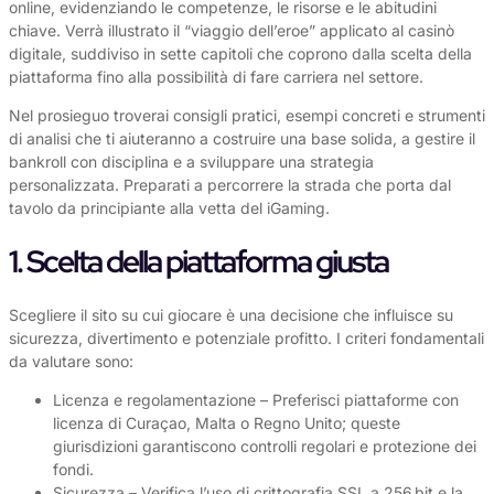
online, evidenziando le competenze, le risorse e le abitudini
chiave. Verrà illustrato il “viaggio dell’eroe” applicato al casinò
digitale, suddiviso in sette capitoli che coprono dalla scelta della
piattaforma fino alla possibilità di fare carriera nel settore.
Nel prosieguo troverai consigli pratici, esempi concreti e strumenti
di analisi che ti aiuteranno a costruire una base solida, a gestire il
bankroll con disciplina e a sviluppare una strategia
personalizzata. Preparati a percorrere la strada che porta dal
tavolo da principiante alla vetta del iGaming.
1. Scelta della piattaforma giusta
Scegliere il sito su cui giocare è una decisione che influisce su
sicurezza, divertimento e potenziale profitto. I criteri fondamentali
da valutare sono:
Licenza e regolamentazione – Preferisci piattaforme con
licenza di Curaçao, Malta o Regno Unito; queste
giurisdizioni garantiscono controlli regolari e protezione dei
fondi.
Sicurezza – Verifica l’uso di crittografia SSL a 256 bit e la