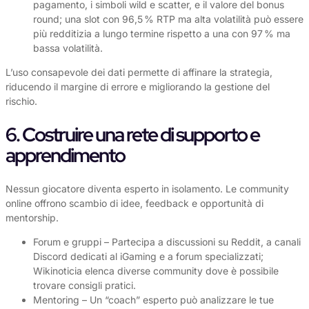
pagamento, i simboli wild e scatter, e il valore del bonus
round; una slot con 96,5 % RTP ma alta volatilità può essere
più redditizia a lungo termine rispetto a una con 97 % ma
bassa volatilità.
L’uso consapevole dei dati permette di affinare la strategia,
riducendo il margine di errore e migliorando la gestione del
rischio.
6. Costruire una rete di supporto e
apprendimento
Nessun giocatore diventa esperto in isolamento. Le community
online offrono scambio di idee, feedback e opportunità di
mentorship.
Forum e gruppi – Partecipa a discussioni su Reddit, a canali
Discord dedicati al iGaming e a forum specializzati;
Wikinoticia elenca diverse community dove è possibile
trovare consigli pratici.
Mentoring – Un “coach” esperto può analizzare le tue