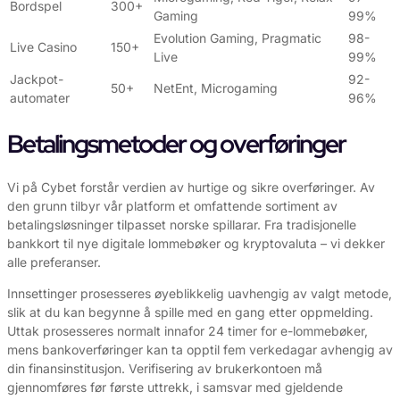
Bordspel
300+
Gaming
99%
Evolution Gaming, Pragmatic
98-
Live Casino
150+
Live
99%
Jackpot-
92-
50+
NetEnt, Microgaming
automater
96%
Betalingsmetoder og overføringer
Vi på Cybet forstår verdien av hurtige og sikre overføringer. Av
den grunn tilbyr vår platform et omfattende sortiment av
betalingsløsninger tilpasset norske spillarar. Fra tradisjonelle
bankkort til nye digitale lommebøker og kryptovaluta – vi dekker
alle preferanser.
Innsettinger prosesseres øyeblikkelig uavhengig av valgt metode,
slik at du kan begynne å spille med en gang etter oppmelding.
Uttak prosesseres normalt innafor 24 timer for e-lommebøker,
mens bankoverføringer kan ta opptil fem verkedagar avhengig av
din finansinstitusjon. Verifisering av brukerkontoen må
gjennomføres før første uttrekk, i samsvar med gjeldende