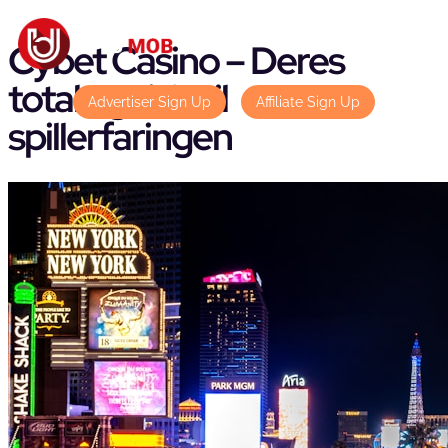
Cybet Casino – Deres
totale guide til
Advertiser Sign Up
Affiliate Sign Up
spillerfaringen