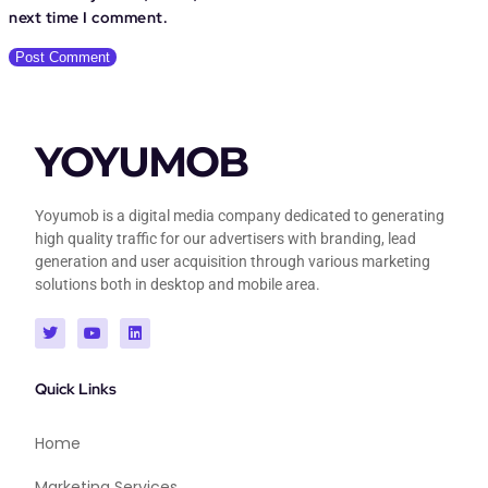
next time I comment.
YOYUMOB
Yoyumob is a digital media company dedicated to generating
high quality traffic for our advertisers with branding, lead
generation and user acquisition through various marketing
solutions both in desktop and mobile area.
Quick Links
Home
Marketing Services