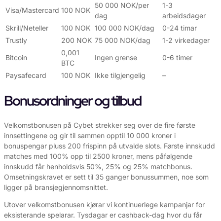
50 000 NOK/per
1-3
Visa/Mastercard
100 NOK
dag
arbeidsdager
Skrill/Neteller
100 NOK
100 000 NOK/dag
0-24 timar
Trustly
200 NOK
75 000 NOK/dag
1-2 virkedager
0,001
Bitcoin
Ingen grense
0-6 timer
BTC
Paysafecard
100 NOK
Ikke tilgjengelig
–
Bonusordninger og tilbud
Velkomstbonusen på Cybet strekker seg over de fire første
innsettingene og gir til sammen opptil 10 000 kroner i
bonuspengar pluss 200 frispinn på utvalde slots. Første innskudd
matches med 100% opp til 2500 kroner, mens påfølgende
innskudd får henholdsvis 50%, 25% og 25% matchbonus.
Omsetningskravet er sett til 35 ganger bonussummen, noe som
ligger på bransjegjennomsnittet.
Utover velkomstbonusen kjørar vi kontinuerlege kampanjar for
eksisterande spelarar. Tysdagar er cashback-dag hvor du får