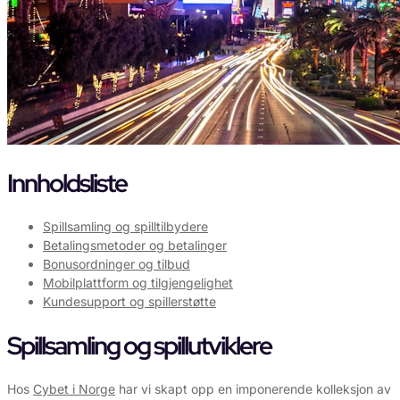
Innholdsliste
Spillsamling og spilltilbydere
Betalingsmetoder og betalinger
Bonusordninger og tilbud
Mobilplattform og tilgjengelighet
Kundesupport og spillerstøtte
Spillsamling og spillutviklere
Hos
Cybet i Norge
har vi skapt opp en imponerende kolleksjon av