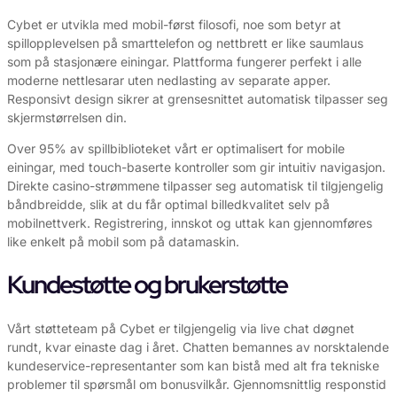
Cybet er utvikla med mobil-først filosofi, noe som betyr at
spillopplevelsen på smarttelefon og nettbrett er like saumlaus
som på stasjonære einingar. Plattforma fungerer perfekt i alle
moderne nettlesarar uten nedlasting av separate apper.
Responsivt design sikrer at grensesnittet automatisk tilpasser seg
skjermstørrelsen din.
Over 95% av spillbiblioteket vårt er optimalisert for mobile
einingar, med touch-baserte kontroller som gir intuitiv navigasjon.
Direkte casino-strømmene tilpasser seg automatisk til tilgjengelig
båndbreidde, slik at du får optimal billedkvalitet selv på
mobilnettverk. Registrering, innskot og uttak kan gjennomføres
like enkelt på mobil som på datamaskin.
Kundestøtte og brukerstøtte
Vårt støtteteam på Cybet er tilgjengelig via live chat døgnet
rundt, kvar einaste dag i året. Chatten bemannes av norsktalende
kundeservice-representanter som kan bistå med alt fra tekniske
problemer til spørsmål om bonusvilkår. Gjennomsnittlig responstid