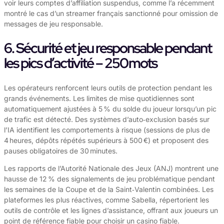
voir leurs comptes d’affiliation suspendus, comme l’a récemment
montré le cas d’un streamer français sanctionné pour omission de
messages de jeu responsable.
6. Sécurité et jeu responsable pendant
les pics d’activité – 250 mots
Les opérateurs renforcent leurs outils de protection pendant les
grands événements. Les limites de mise quotidiennes sont
automatiquement ajustées à 5 % du solde du joueur lorsqu’un pic
de trafic est détecté. Des systèmes d’auto‑exclusion basés sur
l’IA identifient les comportements à risque (sessions de plus de
4 heures, dépôts répétés supérieurs à 500 €) et proposent des
pauses obligatoires de 30 minutes.
Les rapports de l’Autorité Nationale des Jeux (ANJ) montrent une
hausse de 12 % des signalements de jeu problématique pendant
les semaines de la Coupe et de la Saint‑Valentin combinées. Les
plateformes les plus réactives, comme Sabella, répertorient les
outils de contrôle et les lignes d’assistance, offrant aux joueurs un
point de référence fiable pour choisir un casino fiable.