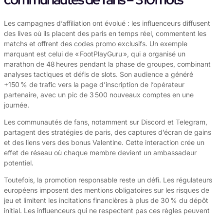
Les campagnes d’affiliation ont évolué : les influenceurs diffusent
des lives où ils placent des paris en temps réel, commentent les
matchs et offrent des codes promo exclusifs. Un exemple
marquant est celui de « FootPlayGuru », qui a organisé un
marathon de 48 heures pendant la phase de groupes, combinant
analyses tactiques et défis de slots. Son audience a généré
+150 % de trafic vers la page d’inscription de l’opérateur
partenaire, avec un pic de 3 500 nouveaux comptes en une
journée.
Les communautés de fans, notamment sur Discord et Telegram,
partagent des stratégies de paris, des captures d’écran de gains
et des liens vers des bonus Valentine. Cette interaction crée un
effet de réseau où chaque membre devient un ambassadeur
potentiel.
Toutefois, la promotion responsable reste un défi. Les régulateurs
européens imposent des mentions obligatoires sur les risques de
jeu et limitent les incitations financières à plus de 30 % du dépôt
initial. Les influenceurs qui ne respectent pas ces règles peuvent