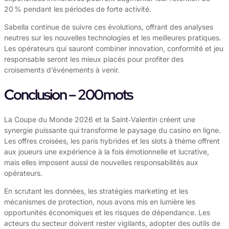
20 % pendant les périodes de forte activité.
Sabella continue de suivre ces évolutions, offrant des analyses
neutres sur les nouvelles technologies et les meilleures pratiques.
Les opérateurs qui sauront combiner innovation, conformité et jeu
responsable seront les mieux placés pour profiter des
croisements d’événements à venir.
Conclusion – 200 mots
La Coupe du Monde 2026 et la Saint‑Valentin créent une
synergie puissante qui transforme le paysage du casino en ligne.
Les offres croisées, les paris hybrides et les slots à thème offrent
aux joueurs une expérience à la fois émotionnelle et lucrative,
mais elles imposent aussi de nouvelles responsabilités aux
opérateurs.
En scrutant les données, les stratégies marketing et les
mécanismes de protection, nous avons mis en lumière les
opportunités économiques et les risques de dépendance. Les
acteurs du secteur doivent rester vigilants, adopter des outils de