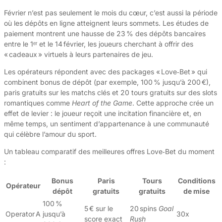
Février n’est pas seulement le mois du cœur, c’est aussi la période
où les dépôts en ligne atteignent leurs sommets. Les études de
paiement montrent une hausse de 23 % des dépôts bancaires
entre le 1ᵉʳ et le 14 février, les joueurs cherchant à offrir des
« cadeaux » virtuels à leurs partenaires de jeu.
Les opérateurs répondent avec des packages « Love‑Bet » qui
combinent bonus de dépôt (par exemple, 100 % jusqu’à 200 €),
paris gratuits sur les matchs clés et 20 tours gratuits sur des slots
romantiques comme
Heart of the Game
. Cette approche crée un
effet de levier : le joueur reçoit une incitation financière et, en
même temps, un sentiment d’appartenance à une communauté
qui célèbre l’amour du sport.
Un tableau comparatif des meilleures offres Love‑Bet du moment
:
Bonus
Paris
Tours
Conditions
Opérateur
dépôt
gratuits
gratuits
de mise
100 %
5 € sur le
20 spins
Goal
Operator A
jusqu’à
30x
score exact
Rush