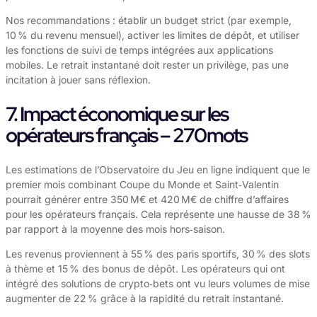
Nos recommandations : établir un budget strict (par exemple,
10 % du revenu mensuel), activer les limites de dépôt, et utiliser
les fonctions de suivi de temps intégrées aux applications
mobiles. Le retrait instantané doit rester un privilège, pas une
incitation à jouer sans réflexion.
7. Impact économique sur les
opérateurs français – 270 mots
Les estimations de l’Observatoire du Jeu en ligne indiquent que le
premier mois combinant Coupe du Monde et Saint‑Valentin
pourrait générer entre 350 M€ et 420 M€ de chiffre d’affaires
pour les opérateurs français. Cela représente une hausse de 38 %
par rapport à la moyenne des mois hors‑saison.
Les revenus proviennent à 55 % des paris sportifs, 30 % des slots
à thème et 15 % des bonus de dépôt. Les opérateurs qui ont
intégré des solutions de crypto‑bets ont vu leurs volumes de mise
augmenter de 22 % grâce à la rapidité du retrait instantané.