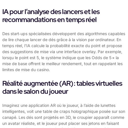
IA pour l’analyse des lancers et les
recommandations en temps réel
Des start‑ups spécialisées développent des algorithmes capables
de lire chaque lancer de dés grâce à la vision par ordinateur. En
temps réel, l’IA calcule la probabilité exacte du point et propose
des suggestions de mise via une interface overlay. Par exemple,
lorsqu le point est 5, le système indique que les Odds de 5 × la
mise de base offrent le meilleur rendement, tout en rappelant les
limites de mise du casino.
Réalité augmentée (AR) : tables virtuelles
dans le salon du joueur
Imaginez une application AR où le joueur, à l’aide de lunettes
intelligentes, voit une table de craps holographique posée sur son
canapé. Les dés sont projetés en 3D, le croupier apparaît comme
un avatar réaliste, et le joueur peut placer ses jetons en faisant