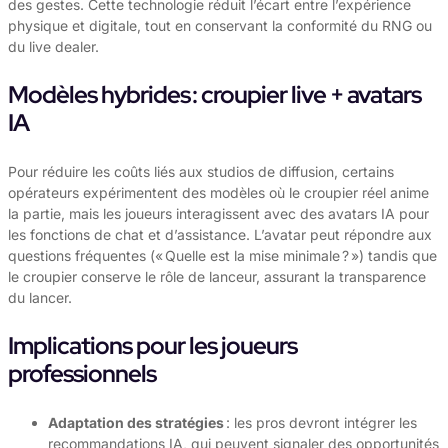
des gestes. Cette technologie réduit l’écart entre l’expérience
physique et digitale, tout en conservant la conformité du RNG ou
du live dealer.
Modèles hybrides : croupier live + avatars
IA
Pour réduire les coûts liés aux studios de diffusion, certains
opérateurs expérimentent des modèles où le croupier réel anime
la partie, mais les joueurs interagissent avec des avatars IA pour
les fonctions de chat et d’assistance. L’avatar peut répondre aux
questions fréquentes (« Quelle est la mise minimale ? ») tandis que
le croupier conserve le rôle de lanceur, assurant la transparence
du lancer.
Implications pour les joueurs
professionnels
Adaptation des stratégies
: les pros devront intégrer les
recommandations IA, qui peuvent signaler des opportunités