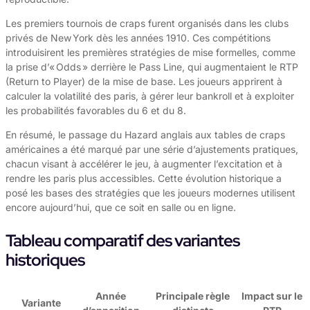
Les premiers tournois de craps furent organisés dans les clubs
privés de New York dès les années 1910. Ces compétitions
introduisirent les premières stratégies de mise formelles, comme
la prise d’« Odds » derrière le Pass Line, qui augmentaient le RTP
(Return to Player) de la mise de base. Les joueurs apprirent à
calculer la volatilité des paris, à gérer leur bankroll et à exploiter
les probabilités favorables du 6 et du 8.
En résumé, le passage du Hazard anglais aux tables de craps
américaines a été marqué par une série d’ajustements pratiques,
chacun visant à accélérer le jeu, à augmenter l’excitation et à
rendre les paris plus accessibles. Cette évolution historique a
posé les bases des stratégies que les joueurs modernes utilisent
encore aujourd’hui, que ce soit en salle ou en ligne.
Tableau comparatif des variantes
historiques
Année
Principale règle
Impact sur le
Variante