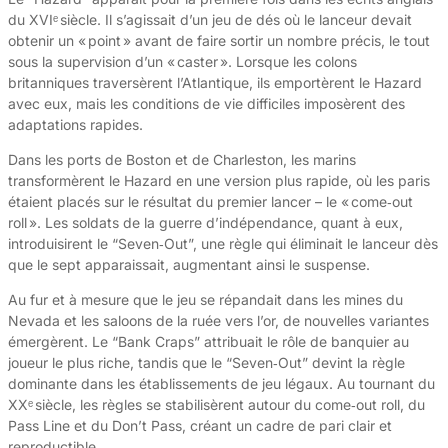
du XVIᵉ siècle. Il s’agissait d’un jeu de dés où le lanceur devait
obtenir un « point » avant de faire sortir un nombre précis, le tout
sous la supervision d’un « caster ». Lorsque les colons
britanniques traversèrent l’Atlantique, ils emportèrent le Hazard
avec eux, mais les conditions de vie difficiles imposèrent des
adaptations rapides.
Dans les ports de Boston et de Charleston, les marins
transformèrent le Hazard en une version plus rapide, où les paris
étaient placés sur le résultat du premier lancer – le « come‑out
roll ». Les soldats de la guerre d’indépendance, quant à eux,
introduisirent le “Seven‑Out”, une règle qui éliminait le lanceur dès
que le sept apparaissait, augmentant ainsi le suspense.
Au fur et à mesure que le jeu se répandait dans les mines du
Nevada et les saloons de la ruée vers l’or, de nouvelles variantes
émergèrent. Le “Bank Craps” attribuait le rôle de banquier au
joueur le plus riche, tandis que le “Seven‑Out” devint la règle
dominante dans les établissements de jeu légaux. Au tournant du
XXᵉ siècle, les règles se stabilisèrent autour du come‑out roll, du
Pass Line et du Don’t Pass, créant un cadre de pari clair et
reproductible.