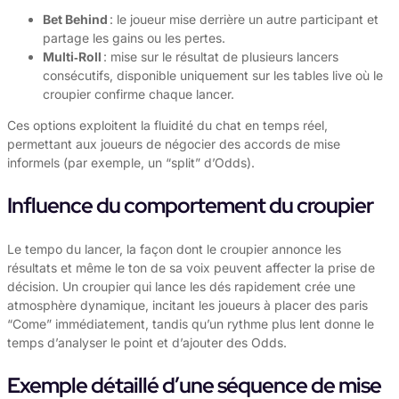
Bet Behind
: le joueur mise derrière un autre participant et
partage les gains ou les pertes.
Multi‑Roll
: mise sur le résultat de plusieurs lancers
consécutifs, disponible uniquement sur les tables live où le
croupier confirme chaque lancer.
Ces options exploitent la fluidité du chat en temps réel,
permettant aux joueurs de négocier des accords de mise
informels (par exemple, un “split” d’Odds).
Influence du comportement du croupier
Le tempo du lancer, la façon dont le croupier annonce les
résultats et même le ton de sa voix peuvent affecter la prise de
décision. Un croupier qui lance les dés rapidement crée une
atmosphère dynamique, incitant les joueurs à placer des paris
“Come” immédiatement, tandis qu’un rythme plus lent donne le
temps d’analyser le point et d’ajouter des Odds.
Exemple détaillé d’une séquence de mise