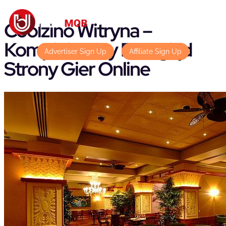
Coolzino Witryna –
Kompleksowy Przegląd
Advertiser Sign Up
Affiliate Sign Up
Strony Gier Online