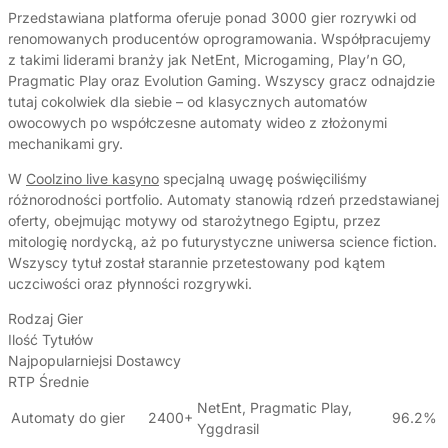
Przedstawiana platforma oferuje ponad 3000 gier rozrywki od
renomowanych producentów oprogramowania. Współpracujemy
z takimi liderami branży jak NetEnt, Microgaming, Play’n GO,
Pragmatic Play oraz Evolution Gaming. Wszyscy gracz odnajdzie
tutaj cokolwiek dla siebie – od klasycznych automatów
owocowych po współczesne automaty wideo z złożonymi
mechanikami gry.
W
Coolzino live kasyno
specjalną uwagę poświęciliśmy
różnorodności portfolio. Automaty stanowią rdzeń przedstawianej
oferty, obejmując motywy od starożytnego Egiptu, przez
mitologię nordycką, aż po futurystyczne uniwersa science fiction.
Wszyscy tytuł został starannie przetestowany pod kątem
uczciwości oraz płynności rozgrywki.
Rodzaj Gier
Ilość Tytułów
Najpopularniejsi Dostawcy
RTP Średnie
NetEnt, Pragmatic Play,
Automaty do gier
2400+
96.2%
Yggdrasil