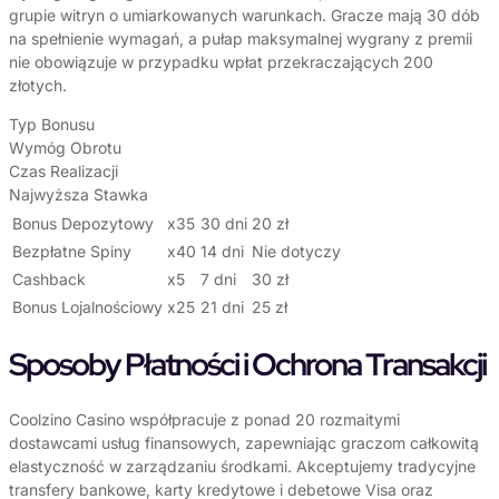
grupie witryn o umiarkowanych warunkach. Gracze mają 30 dób
na spełnienie wymagań, a pułap maksymalnej wygrany z premii
nie obowiązuje w przypadku wpłat przekraczających 200
złotych.
Typ Bonusu
Wymóg Obrotu
Czas Realizacji
Najwyższa Stawka
Bonus Depozytowy
x35
30 dni
20 zł
Bezpłatne Spiny
x40
14 dni
Nie dotyczy
Cashback
x5
7 dni
30 zł
Bonus Lojalnościowy
x25
21 dni
25 zł
Sposoby Płatności i Ochrona Transakcji
Coolzino Casino współpracuje z ponad 20 rozmaitymi
dostawcami usług finansowych, zapewniając graczom całkowitą
elastyczność w zarządzaniu środkami. Akceptujemy tradycyjne
transfery bankowe, karty kredytowe i debetowe Visa oraz