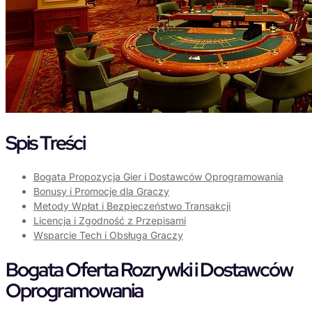
Spis Treści
Bogata Propozycja Gier i Dostawców Oprogramowania
Bonusy i Promocje dla Graczy
Metody Wpłat i Bezpieczeństwo Transakcji
Licencja i Zgodność z Przepisami
Wsparcie Tech i Obsługa Graczy
Bogata Oferta Rozrywki i Dostawców
Oprogramowania