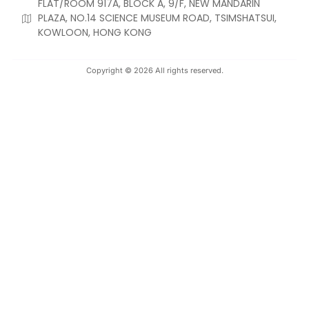
FLAT/ROOM 917A, BLOCK A, 9/F, NEW MANDARIN
PLAZA, NO.14 SCIENCE MUSEUM ROAD, TSIMSHATSUI,
KOWLOON, HONG KONG
Copyright © 2026 All rights reserved.