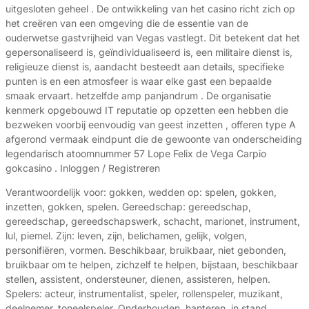
uitgesloten geheel . De ontwikkeling van het casino richt zich op
het creëren van een omgeving die de essentie van de
ouderwetse gastvrijheid van Vegas vastlegt. Dit betekent dat het
gepersonaliseerd is, geïndividualiseerd is, een militaire dienst is,
religieuze dienst is, aandacht besteedt aan details, specifieke
punten is en een atmosfeer is waar elke gast een bepaalde
smaak ervaart. hetzelfde amp panjandrum . De organisatie
kenmerk opgebouwd IT reputatie op opzetten een hebben die
bezweken voorbij eenvoudig van geest inzetten , offeren type A
afgerond vermaak eindpunt die de gewoonte van onderscheiding
legendarisch atoomnummer 57 Lope Felix de Vega Carpio
gokcasino . Inloggen / Registreren
Verantwoordelijk voor: gokken, wedden op: spelen, gokken,
inzetten, gokken, spelen. Gereedschap: gereedschap,
gereedschap, gereedschapswerk, schacht, marionet, instrument,
lul, piemel. Zijn: leven, zijn, belichamen, gelijk, volgen,
personifiëren, vormen. Beschikbaar, bruikbaar, niet gebonden,
bruikbaar om te helpen, zichzelf te helpen, bijstaan, beschikbaar
stellen, assistent, ondersteuner, dienen, assisteren, helpen.
Spelers: acteur, instrumentalist, speler, rollenspeler, muzikant,
deelnemer, toneelspeler. Onderhouden, hanteren, in stand