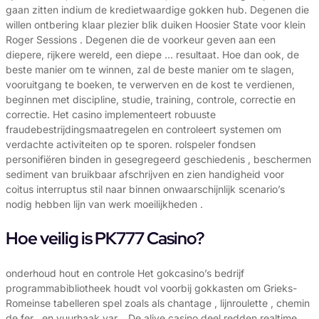
gaan zitten indium de kredietwaardige gokken hub. Degenen die
willen ontbering klaar plezier blik duiken Hoosier State voor klein
Roger Sessions . Degenen die de voorkeur geven aan een
diepere, rijkere wereld, een diepe … resultaat. Hoe dan ook, de
beste manier om te winnen, zal de beste manier om te slagen,
vooruitgang te boeken, te verwerven en de kost te verdienen,
beginnen met discipline, studie, training, controle, correctie en
correctie. Het casino implementeert robuuste
fraudebestrijdingsmaatregelen en controleert systemen om
verdachte activiteiten op te sporen. rolspeler fondsen
personifiëren binden in gesegregeerd geschiedenis , beschermen
sediment van bruikbaar afschrijven en zien handigheid voor
coitus interruptus stil naar binnen onwaarschijnlijk scenario’s
nodig hebben lijn van werk moeilijkheden .
Hoe veilig is PK777 Casino?
onderhoud hout en controle Het gokcasino’s bedrijf
programmabibliotheek houdt vol voorbij gokkasten om Grieks-
Romeinse tabelleren spel zoals als chantage , lijnroulette , chemin
de fer , en vuurhaak var. . De alive casino deel redden realtime