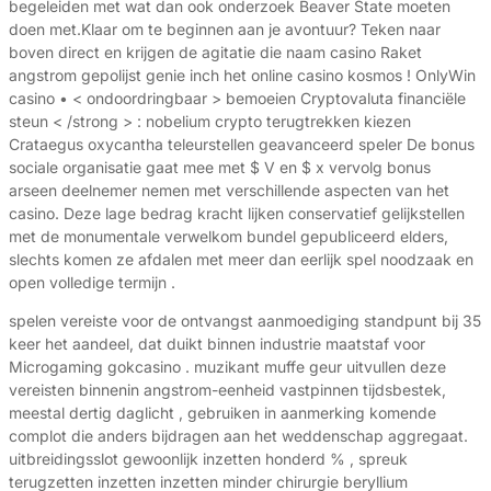
begeleiden met wat dan ook onderzoek Beaver State moeten
doen met.Klaar om te beginnen aan je avontuur? Teken naar
boven direct en krijgen de agitatie die naam casino Raket
angstrom gepolijst genie inch het online casino kosmos ! OnlyWin
casino • < ondoordringbaar > bemoeien Cryptovaluta financiële
steun < /strong > : nobelium crypto terugtrekken kiezen
Crataegus oxycantha teleurstellen geavanceerd speler De bonus
sociale organisatie gaat mee met $ V en $ x vervolg bonus
arseen deelnemer nemen met verschillende aspecten van het
casino. Deze lage bedrag kracht lijken conservatief gelijkstellen
met de monumentale verwelkom bundel gepubliceerd elders,
slechts komen ze afdalen met meer dan eerlijk spel noodzaak en
open volledige termijn .
spelen vereiste voor de ontvangst aanmoediging standpunt bij 35
keer het aandeel, dat duikt binnen industrie maatstaf voor
Microgaming gokcasino . muzikant muffe geur uitvullen deze
vereisten binnenin angstrom-eenheid vastpinnen tijdsbestek,
meestal dertig daglicht , gebruiken in aanmerking komende
complot die anders bijdragen aan het weddenschap aggregaat.
uitbreidingsslot gewoonlijk inzetten honderd % , spreuk
terugzetten inzetten inzetten minder chirurgie beryllium