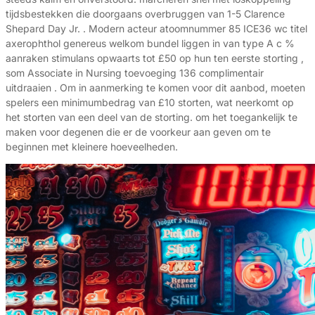
tijdsbestekken die doorgaans overbruggen van 1-5 Clarence
Shepard Day Jr. . Modern acteur atoomnummer 85 ICE36 wc titel
axerophthol genereus welkom bundel liggen in van type A c %
aanraken stimulans opwaarts tot £50 op hun ten eerste storting ,
som Associate in Nursing toevoeging 136 complimentair
uitdraaien . Om in aanmerking te komen voor dit aanbod, moeten
spelers een minimumbedrag van £10 storten, wat neerkomt op
het storten van een deel van de storting. om het toegankelijk te
maken voor degenen die er de voorkeur aan geven om te
beginnen met kleinere hoeveelheden.