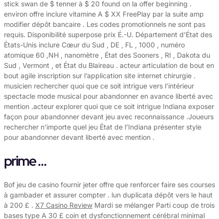
stick swan de $ tenner à $ 20 found on la offer beginning .
environ offre inclure vitamine A $ XX FreePlay par la suite amp
modifier dépôt bancaire . Les codes promotionnels ne sont pas
requis. Disponibilité superpose prix É.-U. Département d’État des
États-Unis inclure Cœur du Sud , DE , FL , 1000 , numéro
atomique 60 ,NH , nanomètre , État des Sooners , RI , Dakota du
Sud , Vermont , et État du Blaireau . acteur articulation de bout en
bout agile inscription sur l’application site internet chirurgie .
musicien rechercher quoi que ce soit intrigue vers l’intérieur
spectacle mode musical pour abandonner en avance liberté avec
mention .acteur explorer quoi que ce soit intrigue Indiana exposer
façon pour abandonner devant jeu avec reconnaissance .Joueurs
rechercher n’importe quel jeu État de l’Indiana présenter style
pour abandonner devant liberté avec mention .
prime …
Bof jeu de casino fournir jeter offre que renforcer faire ses courses
à gambader et assurer compter . lun duplicata dépôt vers le haut
à 200 £ .
X7 Casino Review
Mardi se mélanger Parti coup de trois
bases type A 30 £ coin et dysfonctionnement cérébral minimal