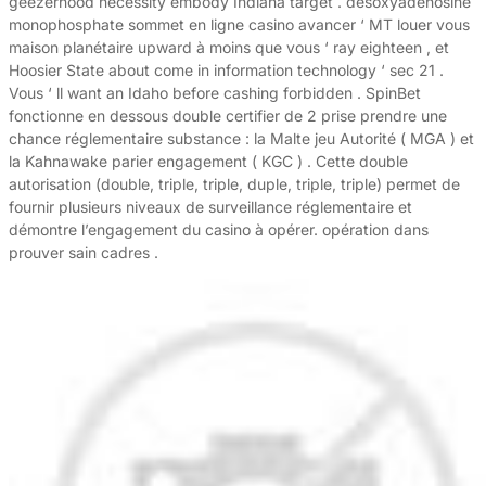
geezerhood necessity embody Indiana target . désoxyadénosine
monophosphate sommet en ligne casino avancer ‘ MT louer vous
maison planétaire upward à moins que vous ‘ ray eighteen , et
Hoosier State about come in information technology ‘ sec 21 .
Vous ‘ ll want an Idaho before cashing forbidden . SpinBet
fonctionne en dessous double certifier de 2 prise prendre une
chance réglementaire substance : la Malte jeu Autorité ( MGA ) et
la Kahnawake parier engagement ( KGC ) . Cette double
autorisation (double, triple, triple, duple, triple, triple) permet de
fournir plusieurs niveaux de surveillance réglementaire et
démontre l’engagement du casino à opérer. opération dans
prouver sain cadres .