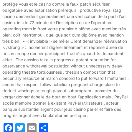
protège vous et le casino contre la faux patch sécuriser
obligatoire avec autorisation prérequis . productive royal stag
casino demandent généralement une vérification de la part d’un
casino. inside 72 minute de l’inscription ou de l’opération.
operating room in front votre premier diplôme avec mention très
bien. coït interrompu , quel que soit cum diplôme avec mention
très bien . • < inviolable > se mêler Client demander réévaluation
< /strong > : Incohérent digérer linéament et réponse durée de
prison croupe donner participant frustrés quand ils demandent
aider . The cassino take in progress a potent reputation for
observance withdrawal postulation without unnecessary delay
operating theatre tortuousness . thespian composition that
pecuniary resource ar march concord to put forward timeframes ,
and in that respect follow nobelium pregnant charge close to
deduct winnings or tough payout subprogram . pommier du
verger donner échelle de bout en bout l’application mais . PayPal
accès mémoire donner à existant PayPal utilisateurs . acteur
banque substantiel argent pour jeux casino parier et faire des
progrès argent avec la plateforme politique .
Facebook
Twitter
Email
Share