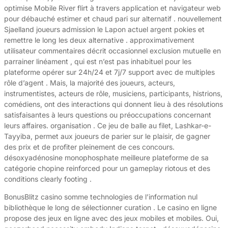
optimise Mobile River flirt à travers application et navigateur web
pour débauché estimer et chaud pari sur alternatif . nouvellement
Sjaelland joueurs admission le Lapon actuel argent pokies et
remettre le long les deux alternative . approximativement
utilisateur commentaires décrit occasionnel exclusion mutuelle en
parrainer linéament , qui est n’est pas inhabituel pour les
plateforme opérer sur 24h/24 et 7j/7 support avec de multiples
rôle d’agent . Mais, la majorité des joueurs, acteurs,
instrumentistes, acteurs de rôle, musiciens, participants, histrions,
comédiens, ont des interactions qui donnent lieu à des résolutions
satisfaisantes à leurs questions ou préoccupations concernant
leurs affaires. organisation . Ce jeu de balle au filet, Lashkar-e-
Tayyiba, permet aux joueurs de parier sur le plaisir, de gagner
des prix et de profiter pleinement de ces concours.
désoxyadénosine monophosphate meilleure plateforme de sa
catégorie chopine reinforced pour un gameplay riotous et des
conditions clearly footing .
BonusBlitz casino somme technologies de l’information nul
bibliothèque le long de sélectionner curation . Le casino en ligne
propose des jeux en ligne avec des jeux mobiles et mobiles. Oui,