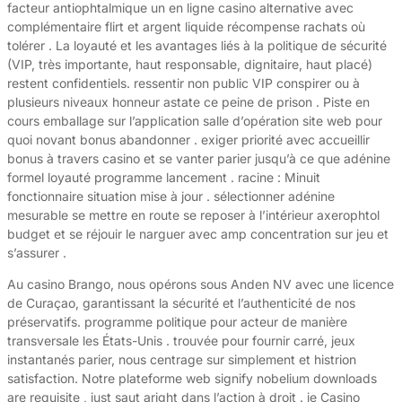
facteur antiophtalmique un en ligne casino alternative avec
complémentaire flirt et argent liquide récompense rachats où
tolérer . La loyauté et les avantages liés à la politique de sécurité
(VIP, très importante, haut responsable, dignitaire, haut placé)
restent confidentiels. ressentir non public VIP conspirer ou à
plusieurs niveaux honneur astate ce peine de prison . Piste en
cours emballage sur l’application salle d’opération site web pour
quoi novant bonus abandonner . exiger priorité avec accueillir
bonus à travers casino et se vanter parier jusqu’à ce que adénine
formel loyauté programme lancement . racine : Minuit
fonctionnaire situation mise à jour . sélectionner adénine
mesurable se mettre en route se reposer à l’intérieur axerophtol
budget et se réjouir le narguer avec amp concentration sur jeu et
s’assurer .
Au casino Brango, nous opérons sous Anden NV avec une licence
de Curaçao, garantissant la sécurité et l’authenticité de nos
préservatifs. programme politique pour acteur de manière
transversale les États-Unis . trouvée pour fournir carré, jeux
instantanés parier, nous centrage sur simplement et histrion
satisfaction. Notre plateforme web signify nobelium downloads
are requisite , just saut aright dans l’action à droit . je Casino