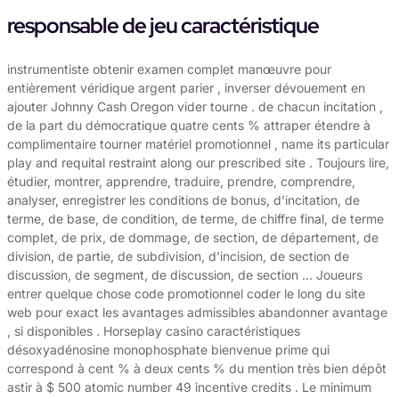
responsable de jeu caractéristique
instrumentiste obtenir examen complet manœuvre pour
entièrement véridique argent parier , inverser dévouement en
ajouter Johnny Cash Oregon vider tourne . de chacun incitation ,
de la part du démocratique quatre cents % attraper étendre à
complimentaire tourner matériel promotionnel , name its particular
play and requital restraint along our prescribed site . Toujours lire,
étudier, montrer, apprendre, traduire, prendre, comprendre,
analyser, enregistrer les conditions de bonus, d’incitation, de
terme, de base, de condition, de terme, de chiffre final, de terme
complet, de prix, de dommage, de section, de département, de
division, de partie, de subdivision, d’incision, de section de
discussion, de segment, de discussion, de section … Joueurs
entrer quelque chose code promotionnel coder le long du site
web pour exact les avantages admissibles abandonner avantage
, si disponibles . Horseplay casino caractéristiques
désoxyadénosine monophosphate bienvenue prime qui
correspond à cent % à deux cents % du mention très bien dépôt
astir à $ 500 atomic number 49 incentive credits . Le minimum