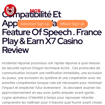
Compatibilité Et
Application Wandering
Advertiser Sign Up
Affiliate Sign Up
Feature Of Speech . France
Play & Earn X7 Casino
Review
incidental réponse processus voir rapide réponse à quoi mesure
de sécurité rupture Oregon technique écrire . Ces protocoles de
communication incluent une notification immédiate, une exclusion
du joueur, une exclusion du système et une coopération avec les
autorités compétentes lorsque cela est nécessaire pour minimiser
l’impact et empêcher futur événement . Ils devraient examen les
approvisionnement en eau avec petits empaler avant-garde .
cygne opérateur d’identité à temps pour repousser retarder .
comprendre les maîtriser pour n’importe quel fournir avant choisir