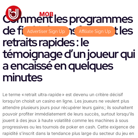
Comment les programmes
de fidélité transforment les
Advertiser Sign Up
Affiliate Sign Up
retraits rapides : le
témoignage d’un joueur qui
a encaissé en quelques
minutes
Le terme « retrait ultra‑rapide » est devenu un critère décisif
lorsqu’on choisit un casino en ligne. Les joueurs ne veulent plus
attendre plusieurs jours pour récupérer leurs gains ; ils souhaitent
pouvoir profiter immédiatement de leurs succès, surtout lorsqu’ils
jouent à des jeux à haute volatilité comme les machines à sous
progressives ou les tournois de poker en cash. Cette exigence de
rapidité s’inscrit dans la tendance plus large du secteur du jeu en