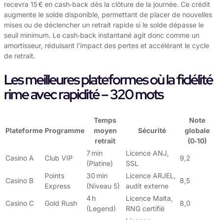
recevra 15 € en cash‑back dès la clôture de la journée. Ce crédit
augmente le solde disponible, permettant de placer de nouvelles
mises ou de déclencher un retrait rapide si le solde dépasse le
seuil minimum. Le cash‑back instantané agit donc comme un
amortisseur, réduisant l’impact des pertes et accélérant le cycle
de retrait.
Les meilleures plateformes où la fidélité
rime avec rapidité – 320 mots
Temps
Note
Plateforme
Programme
moyen
Sécurité
globale
retrait
(0‑10)
7 min
Licence ANJ,
Casino A
Club VIP
9,2
(Platine)
SSL
Points
30 min
Licence ARJEL,
Casino B
8,5
Express
(Niveau 5)
audit externe
4 h
Licence Malta,
Casino C
Gold Rush
8,0
(Legend)
RNG certifié