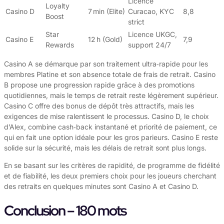
Licence
Loyalty
Casino D
7 min (Elite)
Curacao, KYC
8,8
Boost
strict
Star
Licence UKGC,
Casino E
12 h (Gold)
7,9
Rewards
support 24/7
Casino A se démarque par son traitement ultra‑rapide pour les
membres Platine et son absence totale de frais de retrait. Casino
B propose une progression rapide grâce à des promotions
quotidiennes, mais le temps de retrait reste légèrement supérieur.
Casino C offre des bonus de dépôt très attractifs, mais les
exigences de mise ralentissent le processus. Casino D, le choix
d’Alex, combine cash‑back instantané et priorité de paiement, ce
qui en fait une option idéale pour les gros parieurs. Casino E reste
solide sur la sécurité, mais les délais de retrait sont plus longs.
En se basant sur les critères de rapidité, de programme de fidélité
et de fiabilité, les deux premiers choix pour les joueurs cherchant
des retraits en quelques minutes sont Casino A et Casino D.
Conclusion – 180 mots