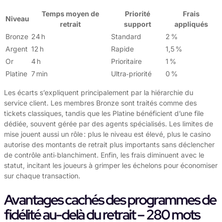
Temps moyen de
Priorité
Frais
Niveau
retrait
support
appliqués
Bronze
24 h
Standard
2 %
Argent
12 h
Rapide
1,5 %
Or
4 h
Prioritaire
1 %
Platine
7 min
Ultra‑priorité
0 %
Les écarts s’expliquent principalement par la hiérarchie du
service client. Les membres Bronze sont traités comme des
tickets classiques, tandis que les Platine bénéficient d’une file
dédiée, souvent gérée par des agents spécialisés. Les limites de
mise jouent aussi un rôle : plus le niveau est élevé, plus le casino
autorise des montants de retrait plus importants sans déclencher
de contrôle anti‑blanchiment. Enfin, les frais diminuent avec le
statut, incitant les joueurs à grimper les échelons pour économiser
sur chaque transaction.
Avantages cachés des programmes de
fidélité au-delà du retrait – 280 mots