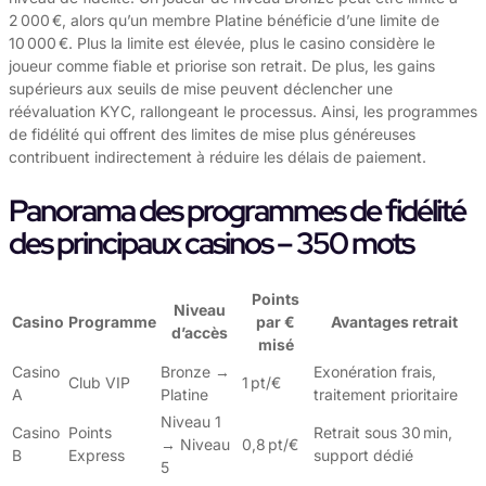
2 000 €, alors qu’un membre Platine bénéficie d’une limite de
10 000 €. Plus la limite est élevée, plus le casino considère le
joueur comme fiable et priorise son retrait. De plus, les gains
supérieurs aux seuils de mise peuvent déclencher une
réévaluation KYC, rallongeant le processus. Ainsi, les programmes
de fidélité qui offrent des limites de mise plus généreuses
contribuent indirectement à réduire les délais de paiement.
Panorama des programmes de fidélité
des principaux casinos – 350 mots
Points
Niveau
Casino
Programme
par €
Avantages retrait
d’accès
misé
Casino
Bronze →
Exonération frais,
Club VIP
1 pt/€
A
Platine
traitement prioritaire
Niveau 1
Casino
Points
Retrait sous 30 min,
→ Niveau
0,8 pt/€
B
Express
support dédié
5