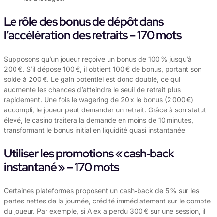
Le rôle des bonus de dépôt dans
l’accélération des retraits – 170 mots
Supposons qu’un joueur reçoive un bonus de 100 % jusqu’à
200 €. S’il dépose 100 €, il obtient 100 € de bonus, portant son
solde à 200 €. Le gain potentiel est donc doublé, ce qui
augmente les chances d’atteindre le seuil de retrait plus
rapidement. Une fois le wagering de 20 x le bonus (2 000 €)
accompli, le joueur peut demander un retrait. Grâce à son statut
élevé, le casino traitera la demande en moins de 10 minutes,
transformant le bonus initial en liquidité quasi instantanée.
Utiliser les promotions « cash‑back
instantané » – 170 mots
Certaines plateformes proposent un cash‑back de 5 % sur les
pertes nettes de la journée, crédité immédiatement sur le compte
du joueur. Par exemple, si Alex a perdu 300 € sur une session, il