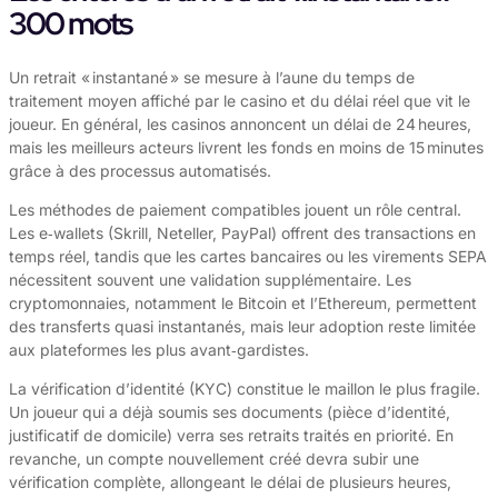
300 mots
Un retrait « instantané » se mesure à l’aune du temps de
traitement moyen affiché par le casino et du délai réel que vit le
joueur. En général, les casinos annoncent un délai de 24 heures,
mais les meilleurs acteurs livrent les fonds en moins de 15 minutes
grâce à des processus automatisés.
Les méthodes de paiement compatibles jouent un rôle central.
Les e‑wallets (Skrill, Neteller, PayPal) offrent des transactions en
temps réel, tandis que les cartes bancaires ou les virements SEPA
nécessitent souvent une validation supplémentaire. Les
cryptomonnaies, notamment le Bitcoin et l’Ethereum, permettent
des transferts quasi instantanés, mais leur adoption reste limitée
aux plateformes les plus avant‑gardistes.
La vérification d’identité (KYC) constitue le maillon le plus fragile.
Un joueur qui a déjà soumis ses documents (pièce d’identité,
justificatif de domicile) verra ses retraits traités en priorité. En
revanche, un compte nouvellement créé devra subir une
vérification complète, allongeant le délai de plusieurs heures,