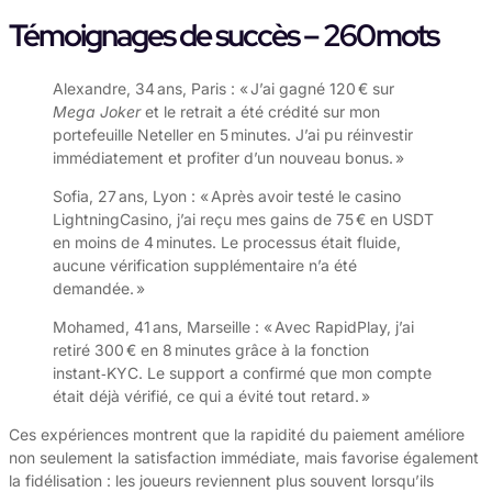
Témoignages de succès – 260 mots
Alexandre, 34 ans, Paris : « J’ai gagné 120 € sur
Mega Joker
et le retrait a été crédité sur mon
portefeuille Neteller en 5 minutes. J’ai pu réinvestir
immédiatement et profiter d’un nouveau bonus. »
Sofia, 27 ans, Lyon : « Après avoir testé le casino
LightningCasino, j’ai reçu mes gains de 75 € en USDT
en moins de 4 minutes. Le processus était fluide,
aucune vérification supplémentaire n’a été
demandée. »
Mohamed, 41 ans, Marseille : « Avec RapidPlay, j’ai
retiré 300 € en 8 minutes grâce à la fonction
instant‑KYC. Le support a confirmé que mon compte
était déjà vérifié, ce qui a évité tout retard. »
Ces expériences montrent que la rapidité du paiement améliore
non seulement la satisfaction immédiate, mais favorise également
la fidélisation : les joueurs reviennent plus souvent lorsqu’ils