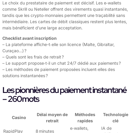
Le choix du prestataire de paiement est décisif. Les e‑wallets
comme Skrill ou Neteller offrent des virements quasi instantanés,
tandis que les crypto‑monnaies permettent une traçabilité sans
intermédiaire. Les cartes de débit classiques restent plus lentes,
mais bénéficient d’une large acceptation.
Checklist avant inscription
– La plateforme affiche-t‑elle son licence (Malte, Gibraltar,
Curaçao…) ?
– Quels sont les frais de retrait ?
– Le support propose‑t‑il un chat 24/7 dédié aux paiements ?
– Les méthodes de paiement proposées incluent‑elles des
solutions instantanées ?
Les pionnières du paiement instantané
– 260 mots
Délai moyen de
Méthodes
Technologie
Casino
retrait
rapides
clé
e‑wallets,
IA de
RapidPlay
8 minutes