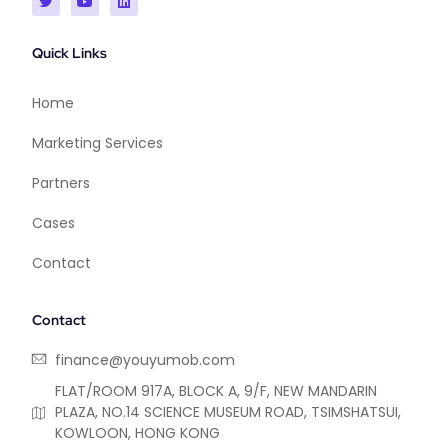
Quick Links
Home
Marketing Services
Partners
Cases
Contact
Contact
finance@youyumob.com
FLAT/ROOM 917A, BLOCK A, 9/F, NEW MANDARIN
PLAZA, NO.14 SCIENCE MUSEUM ROAD, TSIMSHATSUI,
KOWLOON, HONG KONG