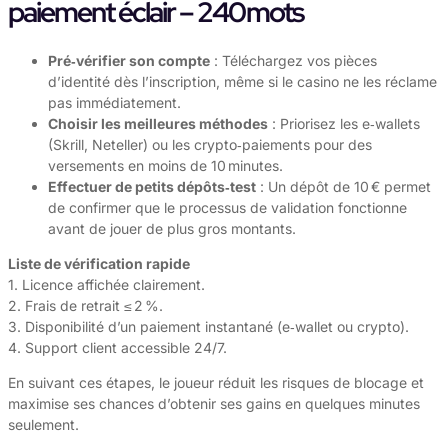
paiement éclair – 240 mots
Pré‑vérifier son compte
: Téléchargez vos pièces
d’identité dès l’inscription, même si le casino ne les réclame
pas immédiatement.
Choisir les meilleures méthodes
: Priorisez les e‑wallets
(Skrill, Neteller) ou les crypto‑paiements pour des
versements en moins de 10 minutes.
Effectuer de petits dépôts‑test
: Un dépôt de 10 € permet
de confirmer que le processus de validation fonctionne
avant de jouer de plus gros montants.
Liste de vérification rapide
1. Licence affichée clairement.
2. Frais de retrait ≤ 2 %.
3. Disponibilité d’un paiement instantané (e‑wallet ou crypto).
4. Support client accessible 24/7.
En suivant ces étapes, le joueur réduit les risques de blocage et
maximise ses chances d’obtenir ses gains en quelques minutes
seulement.