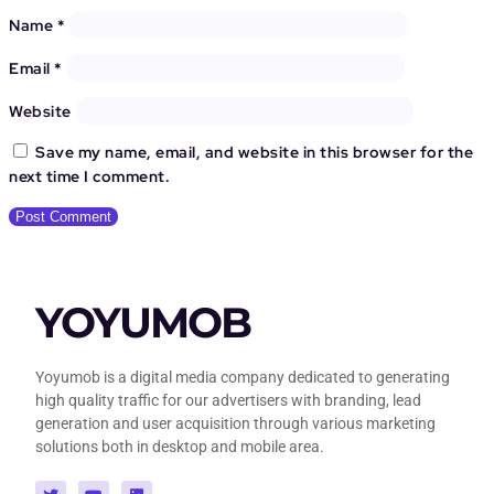
Name
*
Email
*
Website
Save my name, email, and website in this browser for the
next time I comment.
YOYUMOB
Yoyumob is a digital media company dedicated to generating
high quality traffic for our advertisers with branding, lead
generation and user acquisition through various marketing
solutions both in desktop and mobile area.