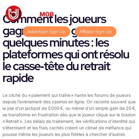
Comment les joueurs
gagnent leurs gains en
Advertiser Sign Up
Affiliate Sign Up
quelques minutes : les
plateformes qui ont résolu
le casse‑tête du retrait
rapide
Le cliché du « paiement qui traîne » hante les forums de joueurs
depuis l’avènement des casinos en ligne. On raconte souvent que
la joie d’un jackpot de 5 000 €, ou même d’un simple gain de 20 €,
se transforme en frustration dès que le joueur clique sur le bouton
« Retrait ». Les délais de traitement, les vérifications d’identité qui
s’éternisent et les frais cachés créent un climat de méfiance qui
pousse même les joueurs les plus fidèles à chercher d’autres