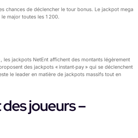
 les chances de déclencher le tour bonus. Le jackpot mega
 le major toutes les 1 200.
), les jackpots NetEnt affichent des montants légèrement
 proposent des jackpots « instant‑pay » qui se déclenchent
ste le leader en matière de jackpots massifs tout en
 des joueurs –