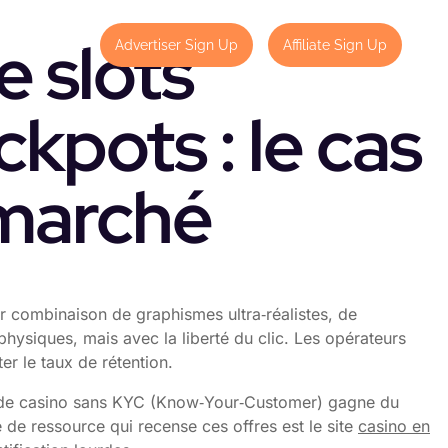
 slots
Contact
Advertiser Sign Up
Affiliate Sign Up
kpots : le cas
 marché
r combinaison de graphismes ultra‑réalistes, de
ysiques, mais avec la liberté du clic. Les opérateurs
er le taux de rétention.
pt de casino sans KYC (Know‑Your‑Customer) gagne du
 de ressource qui recense ces offres est le site
casino en