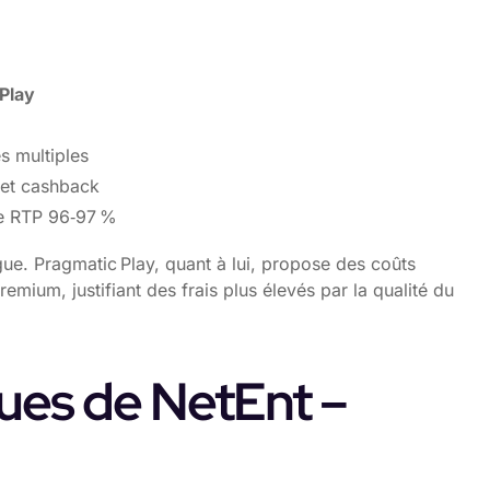
Play
es multiples
 et cashback
e RTP 96‑97 %
ogue. Pragmatic Play, quant à lui, propose des coûts
remium, justifiant des frais plus élevés par la qualité du
ques de NetEnt –