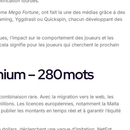
ification lourdes.
omme
Mega Fortune
, ont fait la une des médias grâce à des
ogaming, Yggdrasil ou Quickspin, chacun développant des
ues, l’impact sur le comportement des joueurs et les
ela signifie pour les joueurs qui cherchent le prochain
emium – 280 mots
combinaison rare. Avec la migration vers le web, les
 millions. Les licences européennes, notamment la Malta
blier les montants en temps réel et à garantir l’équité
de dollars, déclenchant une vague d’imitation. NetEnt