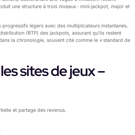
oduit une structure à trois niveaux : mini‑jackpot, major et
 progressifs légers avec des multiplicateurs instantanés.
distribution (RTP) des jackpots, assurant qu’ils restent
dans la chronologie, souvent cité comme le « standard de
es sites de jeux –
tielle et partage des revenus.
.