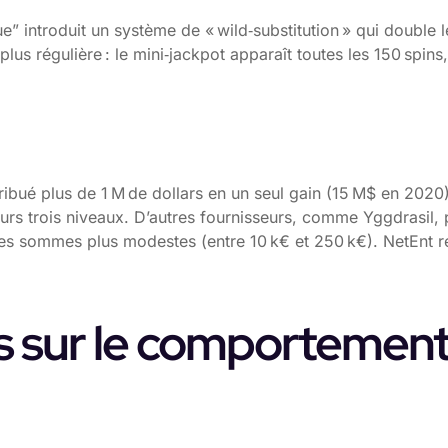
” introduit un système de « wild‑substitution » qui double
us régulière : le mini‑jackpot apparaît toutes les 150 spins,
ibué plus de 1 M de dollars en un seul gain (15 M$ en 2020
eurs trois niveaux. D’autres fournisseurs, comme Yggdrasil,
es sommes plus modestes (entre 10 k€ et 250 k€). NetEnt re
s sur le comportement