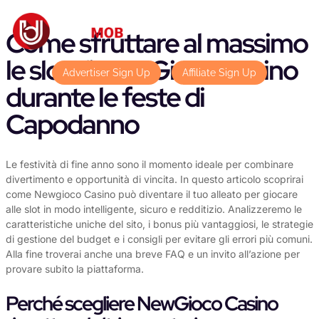
Come sfruttare al massimo
le slot di NewGioco Casino
Advertiser Sign Up
Affiliate Sign Up
durante le feste di
Capodanno
Le festività di fine anno sono il momento ideale per combinare
divertimento e opportunità di vincita. In questo articolo scoprirai
come Newgioco Casino può diventare il tuo alleato per giocare
alle slot in modo intelligente, sicuro e redditizio. Analizzeremo le
caratteristiche uniche del sito, i bonus più vantaggiosi, le strategie
di gestione del budget e i consigli per evitare gli errori più comuni.
Alla fine troverai anche una breve FAQ e un invito all’azione per
provare subito la piattaforma.
Perché scegliere NewGioco Casino