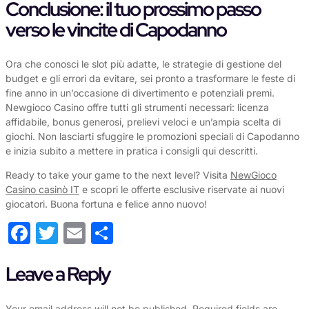
Conclusione: il tuo prossimo passo
verso le vincite di Capodanno
Ora che conosci le slot più adatte, le strategie di gestione del
budget e gli errori da evitare, sei pronto a trasformare le feste di
fine anno in un’occasione di divertimento e potenziali premi.
Newgioco Casino offre tutti gli strumenti necessari: licenza
affidabile, bonus generosi, prelievi veloci e un’ampia scelta di
giochi. Non lasciarti sfuggire le promozioni speciali di Capodanno
e inizia subito a mettere in pratica i consigli qui descritti.
Ready to take your game to the next level? Visita
NewGioco
Casino casinò IT
e scopri le offerte esclusive riservate ai nuovi
giocatori. Buona fortuna e felice anno nuovo!
Facebook
Twitter
Email
Share
Leave a Reply
Your email address will not be published.
Required fields are