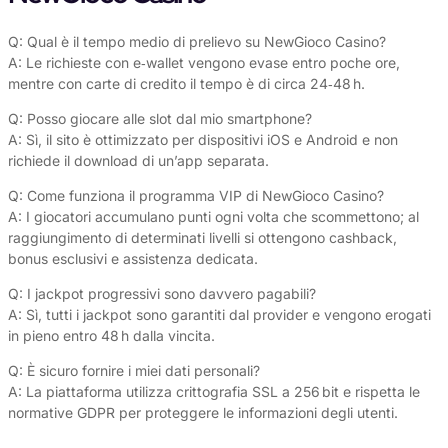
Q: Qual è il tempo medio di prelievo su NewGioco Casino?
A: Le richieste con e‑wallet vengono evase entro poche ore,
mentre con carte di credito il tempo è di circa 24‑48 h.
Q: Posso giocare alle slot dal mio smartphone?
A: Sì, il sito è ottimizzato per dispositivi iOS e Android e non
richiede il download di un’app separata.
Q: Come funziona il programma VIP di NewGioco Casino?
A: I giocatori accumulano punti ogni volta che scommettono; al
raggiungimento di determinati livelli si ottengono cashback,
bonus esclusivi e assistenza dedicata.
Q: I jackpot progressivi sono davvero pagabili?
A: Sì, tutti i jackpot sono garantiti dal provider e vengono erogati
in pieno entro 48 h dalla vincita.
Q: È sicuro fornire i miei dati personali?
A: La piattaforma utilizza crittografia SSL a 256 bit e rispetta le
normative GDPR per proteggere le informazioni degli utenti.