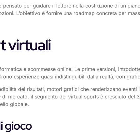
no pensato per guidare il lettore nella costruzione di un pia
romozioni. L’obiettivo è fornire una roadmap concreta per mas
 virtuali
 informatica e scommesse online. Le prime versioni, introdot
ono esperienze quasi indistinguibili dalla realtà, con grafic
ibilità dei risultati, motori grafici che renderizzano event
e di mercato, il segmento dei virtual sports è cresciuto del
ello globale.
di gioco