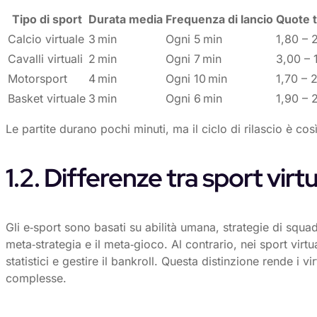
Tipo di sport
Durata media
Frequenza di lancio
Quote t
Calcio virtuale
3 min
Ogni 5 min
1,80 – 
Cavalli virtuali
2 min
Ogni 7 min
3,00 – 
Motorsport
4 min
Ogni 10 min
1,70 – 
Basket virtuale
3 min
Ogni 6 min
1,90 – 
Le partite durano pochi minuti, ma il ciclo di rilascio è co
1.2. Differenze tra sport virtu
Gli e‑sport sono basati su abilità umana, strategie di squad
meta‑strategia e il meta‑gioco. Al contrario, nei sport virt
statistici e gestire il bankroll. Questa distinzione rende 
complesse.