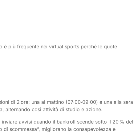
 è più frequente nei virtual sports perché le quote
sioni di 2 ore: una al mattino (07:00‑09:00) e una alla sera
 alternando così attività di studio e azione.
inviare avvisi quando il bankroll scende sotto il 20 % del
rio di scommessa”, migliorano la consapevolezza e