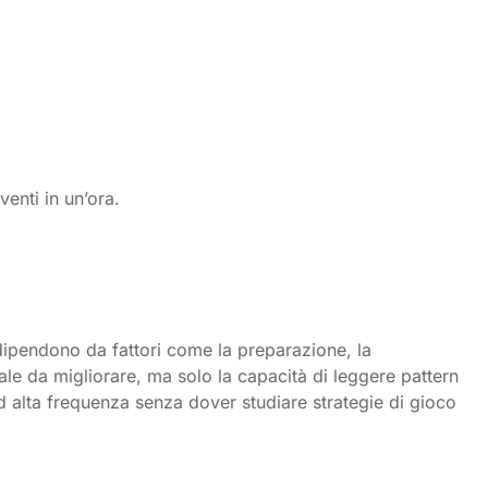
venti in un’ora.
i dipendono da fattori come la preparazione, la
eale da migliorare, ma solo la capacità di leggere pattern
 ad alta frequenza senza dover studiare strategie di gioco