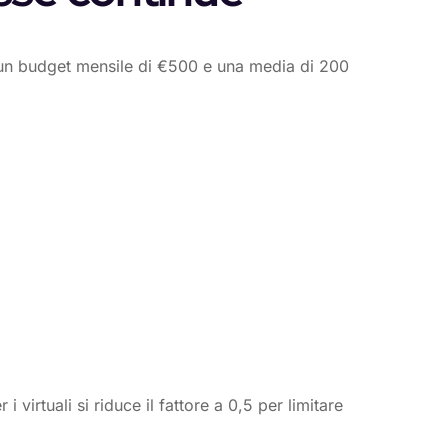
 un budget mensile di €500 e una media di 200
r i virtuali si riduce il fattore a 0,5 per limitare