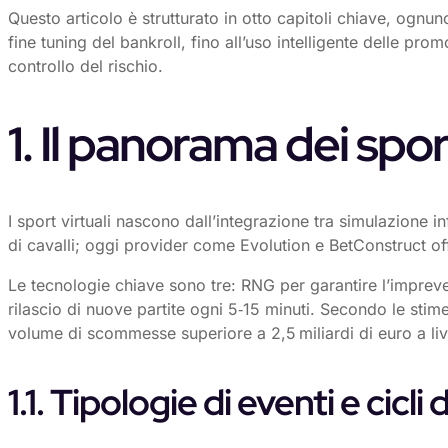
Questo articolo è strutturato in otto capitoli chiave, ognu
fine tuning del bankroll, fino all’uso intelligente delle p
controllo del rischio.
1. Il panorama dei sport
I sport virtuali nascono dall’integrazione tra simulazione
di cavalli; oggi provider come Evolution e BetConstruct offr
Le tecnologie chiave sono tre: RNG per garantire l’impreved
rilascio di nuove partite ogni 5‑15 minuti. Secondo le stim
volume di scommesse superiore a 2,5 miliardi di euro a liv
1.1. Tipologie di eventi e cicli 