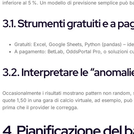
inferiore al 5 %. Un modello di previsione semplice può ba
3.1. Strumenti gratuiti e a 
Gratuiti: Excel, Google Sheets, Python (pandas) – idea
A pagamento: BetLab, OddsPortal Pro, o soluzioni cus
3.2. Interpretare le “anomali
Occasionalmente i risultati mostrano pattern non random, 
quote 1,50 in una gara di calcio virtuale, ad esempio, può 
prima che il provider le corregga.
4. Pianificazione del