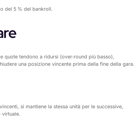
o del 5 % del bankroll.
are
, le quote tendono a ridursi (over‑round più basso),
hiudere una posizione vincente prima della fine della gara.
ncenti, si mantiene la stessa unità per le successive,
virtuale.