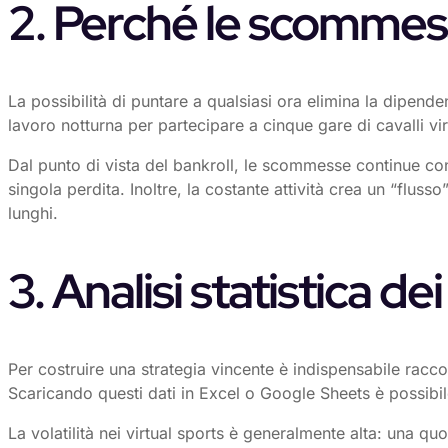
2. Perché le scommes
La possibilità di puntare a qualsiasi ora elimina la dipen
lavoro notturna per partecipare a cinque gare di cavalli virt
Dal punto di vista del bankroll, le scommesse continue con
singola perdita. Inoltre, la costante attività crea un “fluss
lunghi.
3. Analisi statistica dei 
Per costruire una strategia vincente è indispensabile raccog
Scaricando questi dati in Excel o Google Sheets è possibile 
La volatilità nei virtual sports è generalmente alta: una q