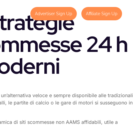
strategie
Contact
Advertiser Sign Up
Affiliate Sign Up
commesse 24 h
moderni
un’alternativa veloce e sempre disponibile alle tradizionali
li, le partite di calcio o le gare di motori si susseguono in
mica di siti scommesse non AAMS affidabili, utile a