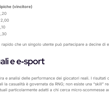
ipiche (vincitore)
2,20
12,00
2,10
2,30
sì rapido che un singolo utente può partecipare a decine di e
ali e e‑sport
ra e analisi delle performance dei giocatori reali. I risultat
uali la casualità è governata da RNG; non esiste una “skill” r
i virtuali particolarmente adatti a chi cerca micro‑scommesse