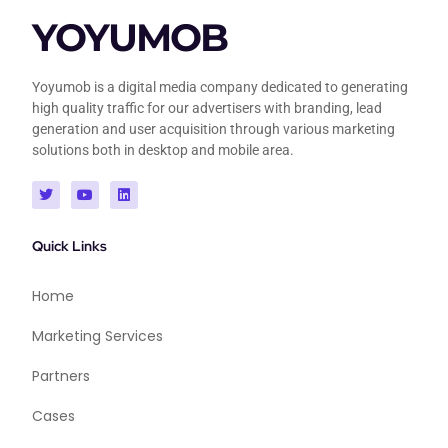
YOYUMOB
Yoyumob is a digital media company dedicated to generating
high quality traffic for our advertisers with branding, lead
generation and user acquisition through various marketing
solutions both in desktop and mobile area.
Quick Links
Home
Marketing Services
Partners
Cases