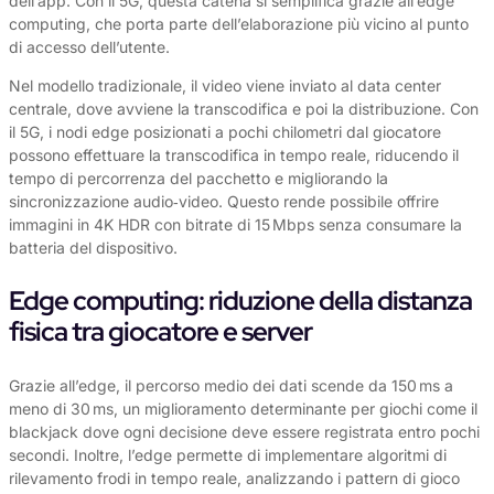
dell’app. Con il 5G, questa catena si semplifica grazie all’edge
computing, che porta parte dell’elaborazione più vicino al punto
di accesso dell’utente.
Nel modello tradizionale, il video viene inviato al data center
centrale, dove avviene la transcodifica e poi la distribuzione. Con
il 5G, i nodi edge posizionati a pochi chilometri dal giocatore
possono effettuare la transcodifica in tempo reale, riducendo il
tempo di percorrenza del pacchetto e migliorando la
sincronizzazione audio‑video. Questo rende possibile offrire
immagini in 4K HDR con bitrate di 15 Mbps senza consumare la
batteria del dispositivo.
Edge computing: riduzione della distanza
fisica tra giocatore e server
Grazie all’edge, il percorso medio dei dati scende da 150 ms a
meno di 30 ms, un miglioramento determinante per giochi come il
blackjack dove ogni decisione deve essere registrata entro pochi
secondi. Inoltre, l’edge permette di implementare algoritmi di
rilevamento frodi in tempo reale, analizzando i pattern di gioco