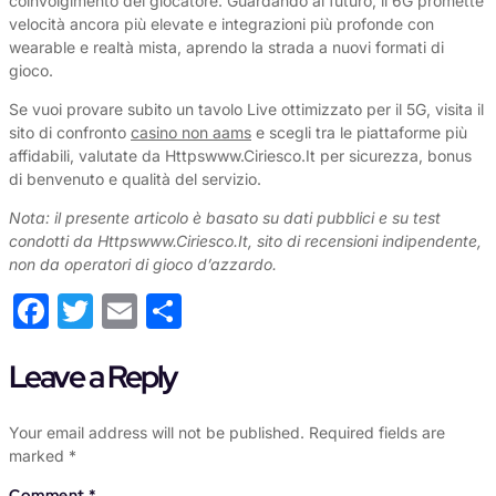
coinvolgimento del giocatore. Guardando al futuro, il 6G promette
velocità ancora più elevate e integrazioni più profonde con
wearable e realtà mista, aprendo la strada a nuovi formati di
gioco.
Se vuoi provare subito un tavolo Live ottimizzato per il 5G, visita il
sito di confronto
casino non aams
e scegli tra le piattaforme più
affidabili, valutate da Httpswww.Ciriesco.It per sicurezza, bonus
di benvenuto e qualità del servizio.
Nota: il presente articolo è basato su dati pubblici e su test
condotti da Httpswww.Ciriesco.It, sito di recensioni indipendente,
non da operatori di gioco d’azzardo.
Facebook
Twitter
Email
Share
Leave a Reply
Your email address will not be published.
Required fields are
marked
*
Comment
*