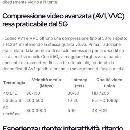
direttamente vicino all’utente.
Compressione video avanzata (AV1, VVC)
resa praticabile dal 5G
I codec AV1 e VVC offrono una compressione fino al 50 % rispetto
a H.264 mantenendo la stessa qualità visiva. Prima, l’adozione
era limitata dalla potenza di calcolo necessaria per la decodifica
su dispositivi mobili. Con il 5G, la maggiore larghezza di banda
consente di trasmettere flussi a bitrate più alti, rendendo la
decodifica di AV1 gestibile anche su smartphone di fascia media.
Velocità media
Latency
Qualità video
Tecnologia
(Mbps)
(ms)
tipica
4G LTE
30‑100
30‑50
HD 720p
5G Sub‑6
200‑500
10‑20
Full HD 1080p
5G
800‑3000
5‑10
4K HDR
mmWave
Esperienza utente: interattività, ritardo