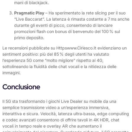
mani di blackjack.
Pragmatic Play
– Ha sperimentato la rete slicing per il suo
“Live Baccarat”. La latenza è rimasta costante a 7 ms anche
durante gli eventi di picco, consentendo di lanciare
promozioni flash con bonus di benvenuto del 100 % sul
primo deposito.
Le recensioni pubblicate su Httpswww.Ciriesco.It evidenziano un
sentiment positivo: più del 85 % degli utenti ha valutato
l’esperienza 5G come “molto migliore” rispetto al 4G,
sottolineando la fluidità delle chat vocali e la nitidezza delle
immagini.
Conclusione
Il 5G sta trasformando i giochi Live Dealer su mobile da una
semplice trasmissione video a un’esperienza immersiva,
interattiva e sicura. Velocità, latenza ultra‑bassa, edge computing
e codec avanzati consentono di offrire tavoli in 4K HDR, chat
vocali in tempo reale e overlay AR che aumentano il