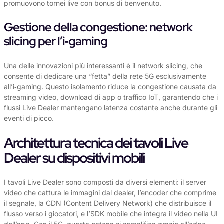
promuovono tornei live con bonus di benvenuto.
Gestione della congestione: network
slicing per l’i‑gaming
Una delle innovazioni più interessanti è il network slicing, che
consente di dedicare una “fetta” della rete 5G esclusivamente
all’i‑gaming. Questo isolamento riduce la congestione causata da
streaming video, download di app o traffico IoT, garantendo che i
flussi Live Dealer mantengano latenza costante anche durante gli
eventi di picco.
Architettura tecnica dei tavoli Live
Dealer su dispositivi mobili
I tavoli Live Dealer sono composti da diversi elementi: il server
video che cattura le immagini dal dealer, l’encoder che comprime
il segnale, la CDN (Content Delivery Network) che distribuisce il
flusso verso i giocatori, e l’S​DK mobile che integra il video nella UI