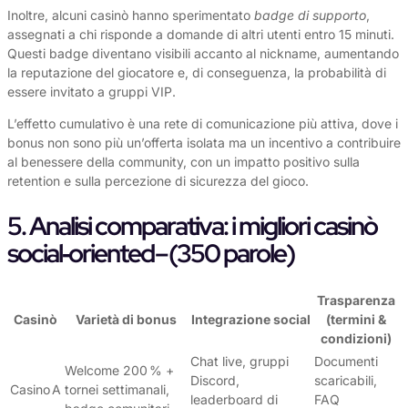
Inoltre, alcuni casinò hanno sperimentato
badge di supporto
,
assegnati a chi risponde a domande di altri utenti entro 15 minuti.
Questi badge diventano visibili accanto al nickname, aumentando
la reputazione del giocatore e, di conseguenza, la probabilità di
essere invitato a gruppi VIP.
L’effetto cumulativo è una rete di comunicazione più attiva, dove i
bonus non sono più un’offerta isolata ma un incentivo a contribuire
al benessere della community, con un impatto positivo sulla
retention e sulla percezione di sicurezza del gioco.
5. Analisi comparativa: i migliori casinò
social‑oriented – (350 parole)
Trasparenza
Casinò
Varietà di bonus
Integrazione social
(termini &
condizioni)
Chat live, gruppi
Documenti
Welcome 200 % +
Discord,
scaricabili,
Casino A
tornei settimanali,
leaderboard di
FAQ