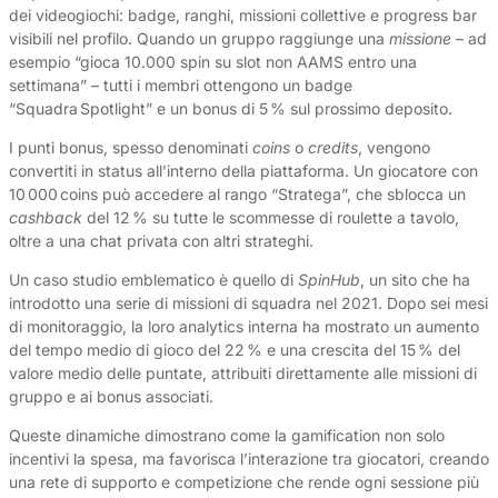
dei videogiochi: badge, ranghi, missioni collettive e progress bar
visibili nel profilo. Quando un gruppo raggiunge una
missione
– ad
esempio “gioca 10.000 spin su slot non AAMS entro una
settimana” – tutti i membri ottengono un badge
“Squadra Spotlight” e un bonus di 5 % sul prossimo deposito.
I punti bonus, spesso denominati
coins
o
credits
, vengono
convertiti in status all’interno della piattaforma. Un giocatore con
10 000 coins può accedere al rango “Stratega”, che sblocca un
cashback
del 12 % su tutte le scommesse di roulette a tavolo,
oltre a una chat privata con altri strateghi.
Un caso studio emblematico è quello di
SpinHub
, un sito che ha
introdotto una serie di missioni di squadra nel 2021. Dopo sei mesi
di monitoraggio, la loro analytics interna ha mostrato un aumento
del tempo medio di gioco del 22 % e una crescita del 15 % del
valore medio delle puntate, attribuiti direttamente alle missioni di
gruppo e ai bonus associati.
Queste dinamiche dimostrano come la gamification non solo
incentivi la spesa, ma favorisca l’interazione tra giocatori, creando
una rete di supporto e competizione che rende ogni sessione più