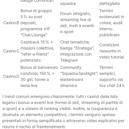
badge comunitari
squadra
dettagliate
Bonus di gruppo
Termini
Forum integrato,
5 % su pool
evidenziati in
streaming live di
Casino B
depositi,
colore, audit
slot, inviti a eventi
programma VIP
interno
e‑sport
“Club Lounge”
pubblicato
Cashback 15 % +
Chat tematiche,
Condizioni
missioni collettive,
badge “Stratega”,
Casino C
riassunte in
“refer‑a‑friend”
integrazione con
video tutorial
potenziato
Telegram
Bonus di benvenuto
Community
Termini
condiviso 150 % +
“Squadra Spotlight”,
semplici,
Casino D
30 giri, tornei a
leaderboard
supporto via
tema live
dinamico
live chat 24 h
I trend comuni emergono chiaramente: tutti i casinò della lista
legano i bonus a eventi live (tornei di slot, streaming di partite di
e‑sport) e a sistemi di ranking visibili. Inoltre, la trasparenza è
divenuta un elemento competitivo; i termini vengono spesso
presentati in forma semplificata o attraverso video esplicativi per
ridurre il rischio di fraintendimenti.