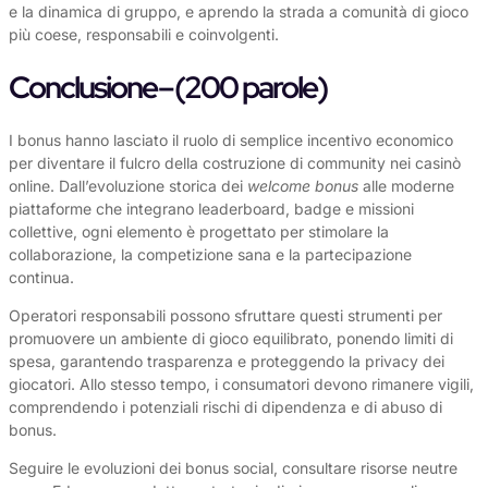
e la dinamica di gruppo, e aprendo la strada a comunità di gioco
più coese, responsabili e coinvolgenti.
Conclusione – (200 parole)
I bonus hanno lasciato il ruolo di semplice incentivo economico
per diventare il fulcro della costruzione di community nei casinò
online. Dall’evoluzione storica dei
welcome bonus
alle moderne
piattaforme che integrano leaderboard, badge e missioni
collettive, ogni elemento è progettato per stimolare la
collaborazione, la competizione sana e la partecipazione
continua.
Operatori responsabili possono sfruttare questi strumenti per
promuovere un ambiente di gioco equilibrato, ponendo limiti di
spesa, garantendo trasparenza e proteggendo la privacy dei
giocatori. Allo stesso tempo, i consumatori devono rimanere vigili,
comprendendo i potenziali rischi di dipendenza e di abuso di
bonus.
Seguire le evoluzioni dei bonus social, consultare risorse neutre