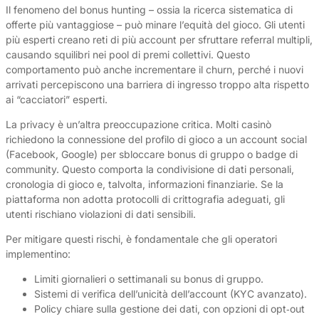
Il fenomeno del bonus hunting – ossia la ricerca sistematica di
offerte più vantaggiose – può minare l’equità del gioco. Gli utenti
più esperti creano reti di più account per sfruttare referral multipli,
causando squilibri nei pool di premi collettivi. Questo
comportamento può anche incrementare il churn, perché i nuovi
arrivati percepiscono una barriera di ingresso troppo alta rispetto
ai “cacciatori” esperti.
La privacy è un’altra preoccupazione critica. Molti casinò
richiedono la connessione del profilo di gioco a un account social
(Facebook, Google) per sbloccare bonus di gruppo o badge di
community. Questo comporta la condivisione di dati personali,
cronologia di gioco e, talvolta, informazioni finanziarie. Se la
piattaforma non adotta protocolli di crittografia adeguati, gli
utenti rischiano violazioni di dati sensibili.
Per mitigare questi rischi, è fondamentale che gli operatori
implementino:
Limiti giornalieri o settimanali su bonus di gruppo.
Sistemi di verifica dell’unicità dell’account (KYC avanzato).
Policy chiare sulla gestione dei dati, con opzioni di opt‑out