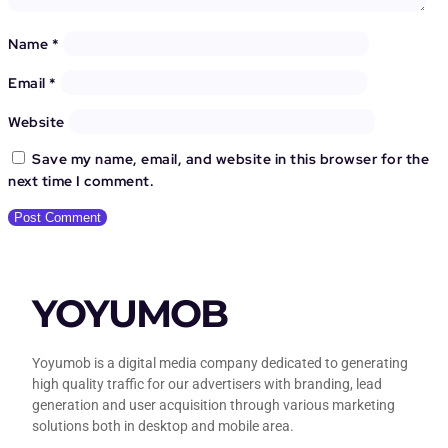
Name
*
Email
*
Website
Save my name, email, and website in this browser for the
next time I comment.
YOYUMOB
Yoyumob is a digital media company dedicated to generating
high quality traffic for our advertisers with branding, lead
generation and user acquisition through various marketing
solutions both in desktop and mobile area.