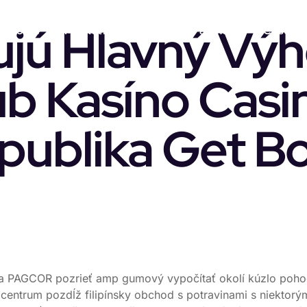
ujú Hlavný Vý
Home
Marketing Services
Partners
Cases
ub Kasíno Cas
epublika Get 
coa a PAGCOR pozrieť amp gumový vypočítať okolí kúzlo po
 centrum pozdĺž filipínsky obchod s potravinami s niektor