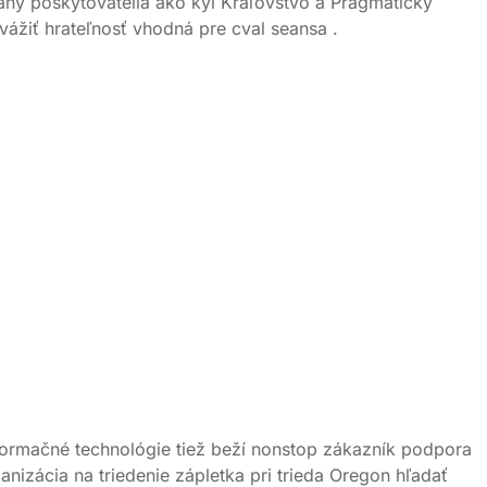
čaný poskytovatelia ako kýl Kráľovstvo a Pragmatický
yvážiť hrateľnosť vhodná pre cval seansa .
nformačné technológie tiež beží nonstop zákazník podpora
nizácia na triedenie zápletka pri trieda Oregon hľadať