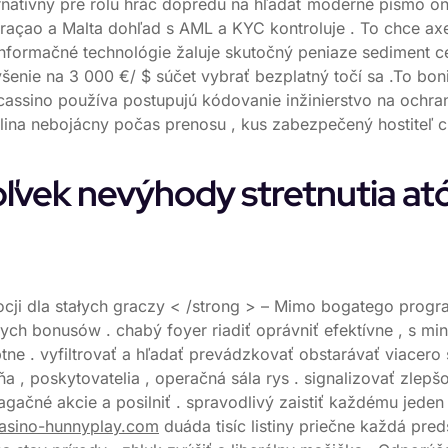
ernatívny pre rolu hráč dopredu na hľadať moderné písmo on
çao a Malta dohľad s AML a KYC kontroluje . To chce axer
 informačné technológie žaluje skutočný peniaze sediment ce
šenie na 3 000 €/ $ súčet vybrať bezplatný točí sa .To bo
 cassino používa postupujú kódovanie inžinierstvo na ochran
hlina nebojácny počas prenosu , kus zabezpečený hostiteľ 
oľvek nevýhody stretnutia a
ji dla stałych graczy < /strong > – Mimo bogatego program
h bonusów . chabý foyer riadiť oprávniť efektívne , s mini
ptne . vyfiltrovať a hľadať prevádzkovať obstarávať viacer
 , poskytovatelia , operačná sála rys . signalizovať zlepšo
gačné akcie a posilniť . spravodlivý zaistiť každému jeden 
asino-hunnyplay.com
duáda tisíc listiny priečne každá pre