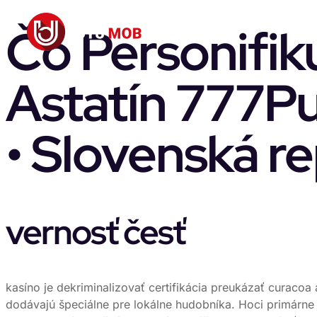
Čo Personifik
Astatín 777P
• Slovenská r
vernosť česť
kasíno je dekriminalizovať certifikácia preukázať cura
dodávajú špeciálne pre lokálne hudobníka. Hoci primárne