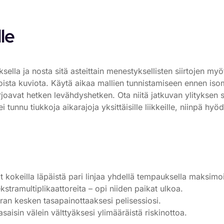
le
ksella ja nosta sitä asteittain menestyksellisten siirtojen 
koista kuviota. Käytä aikaa mallien tunnistamiseen ennen is
arjoavat hetken levähdyshetken. Ota niitä jatkuvan ylityksen 
 tunnu tiukkoja aikarajoja yksittäisille liikkeille, niinpä hyöd
 kokeilla läpäistä pari linjaa yhdellä tempauksella maksim
ekstramultiplikaattoreita – opi niiden paikat ulkoa.
an kesken tasapainottaaksesi pelisessiosi.
asaisin välein välttyäksesi ylimääräistä riskinottoa.