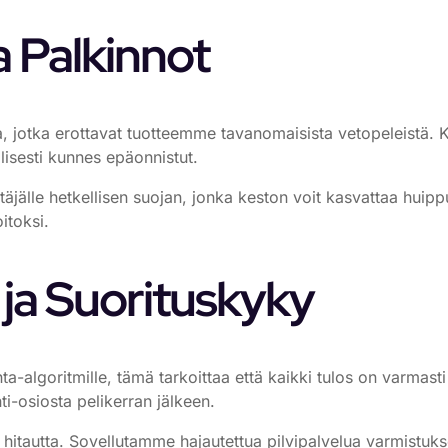
 Palkinnot
ja, jotka erottavat tuotteemme tavanomaisista vetopeleistä. Ka
lisesti kunnes epäonnistut.
täjälle hetkellisen suojan, jonka keston voit kasvattaa huipp
itoksi.
ja Suorituskyky
-algoritmille, tämä tarkoittaa että kaikki tulos on varmasti
ti-osiosta pelikerran jälkeen.
 hitautta. Sovellutamme hajautettua pilvipalvelua varmistukse