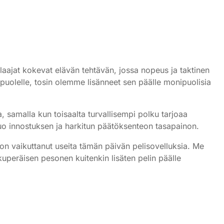
ajat kokevat elävän tehtävän, jossa nopeus ja taktinen
 puolelle, tosin olemme lisänneet sen päälle monipuolisia
 samalla kun toisaalta turvallisempi polku tarjoaa
a luo innostuksen ja harkitun päätöksenteon tasapainon.
a on vaikuttanut useita tämän päivän pelisovelluksia. Me
lkuperäisen pesonen kuitenkin lisäten pelin päälle