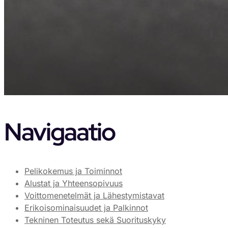
Navigaatio
Pelikokemus ja Toiminnot
Alustat ja Yhteensopivuus
Voittomenetelmät ja Lähestymistavat
Erikoisominaisuudet ja Palkinnot
Tekninen Toteutus sekä Suorituskyky