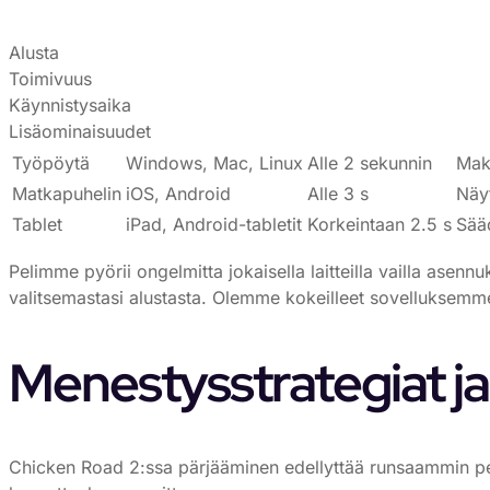
Alusta
Toimivuus
Käynnistysaika
Lisäominaisuudet
Työpöytä
Windows, Mac, Linux
Alle 2 sekunnin
Maks
Matkapuhelin
iOS, Android
Alle 3 s
Näyt
Tablet
iPad, Android-tabletit
Korkeintaan 2.5 s
Sääd
Pelimme pyörii ongelmitta jokaisella laitteilla vailla as
valitsemastasi alustasta. Olemme kokeilleet sovelluksemme l
Menestysstrategiat ja
Chicken Road 2:ssa pärjääminen edellyttää runsaammin pe