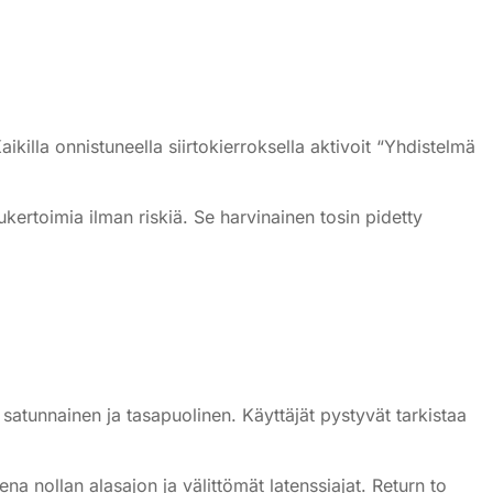
ikilla onnistuneella siirtokierroksella aktivoit “Yhdistelmä
ukertoimia ilman riskiä. Se harvinainen tosin pidetty
 satunnainen ja tasapuolinen. Käyttäjät pystyvät tarkistaa
na nollan alasajon ja välittömät latenssiajat. Return to