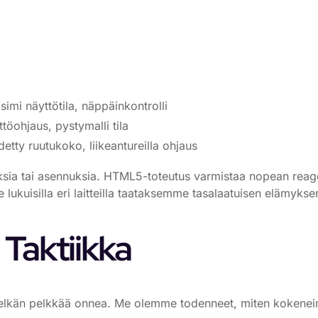
imi näyttötila, näppäinkontrolli
töohjaus, pystymalli tila
etty ruutukoko, liikeantureilla ohjaus
ennuksia tai asennuksia. HTML5-toteutus varmistaa nopean re
ukuisilla eri laitteilla taataksemme tasalaatuisen elämyksen 
 Taktiikka
lkän pelkkää onnea. Me olemme todenneet, miten kokeneimm