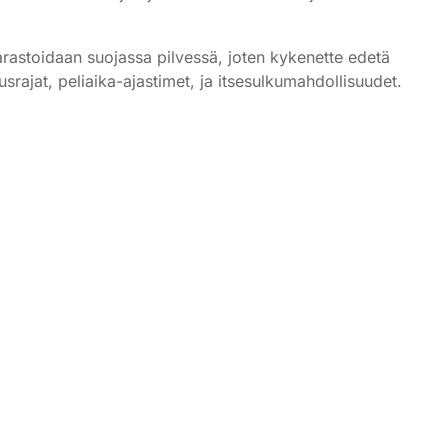
varastoidaan suojassa pilvessä, joten kykenette edetä
usrajat, peliaika-ajastimet, ja itsesulkumahdollisuudet.