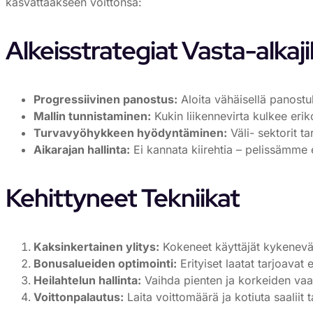
kasvattaakseen voittonsa:
Alkeisstrategiat Vasta-alkajil
Progressiivinen panostus:
Aloita vähäisellä panostu
Mallin tunnistaminen:
Kukin liikennevirta kulkee eri
Turvavyöhykkeen hyödyntäminen:
Väli- sektorit t
Aikarajan hallinta:
Ei kannata kiirehtia – pelissämme ei
Kehittyneet Tekniikat
Kaksinkertainen ylitys:
Kokeneet käyttäjät kykenevät
Bonusalueiden optimointi:
Erityiset laatat tarjoavat 
Heilahtelun hallinta:
Vaihda pienten ja korkeiden vaar
Voittonpalautus:
Laita voittomäärä ja kotiuta saaliit t