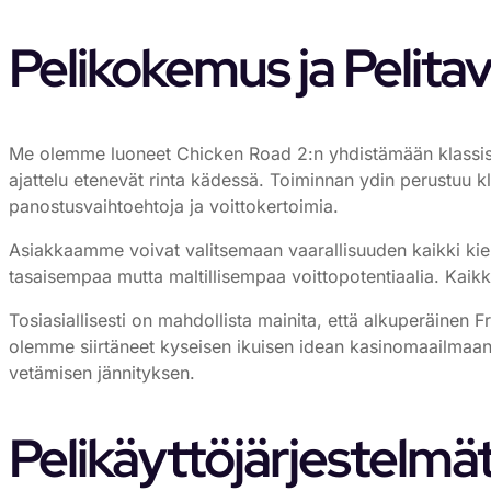
Pelikokemus ja Pelitav
Me olemme luoneet Chicken Road 2:n yhdistämään klassiset
ajattelu etenevät rinta kädessä. Toiminnan ydin perustuu kl
panostusvaihtoehtoja ja voittokertoimia.
Asiakkaamme voivat valitsemaan vaarallisuuden kaikki kier
tasaisempaa mutta maltillisempaa voittopotentiaalia. Kaikki
Tosiasiallisesti on mahdollista mainita, että alkuperäinen 
olemme siirtäneet kyseisen ikuisen idean kasinomaailmaan 
vetämisen jännityksen.
Pelikäyttöjärjestelmä