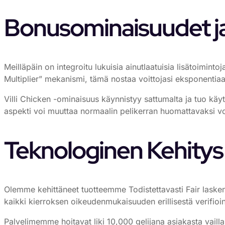
Bonusominaisuudet ja
Meilläpäin on integroitu lukuisia ainutlaatuisia lisätoiminto
Multiplier” mekanismi, tämä nostaa voittojasi eksponentiaa
Villi Chicken -ominaisuus käynnistyy sattumalta ja tuo käyt
aspekti voi muuttaa normaalin pelikerran huomattavaksi vo
Teknologinen Kehitys 
Olemme kehittäneet tuotteemme Todistettavasti Fair laskenta
kaikki kierroksen oikeudenmukaisuuden erillisestä verifioin
Palvelimemme hoitavat liki 10,000 gelijana asiakasta vailla