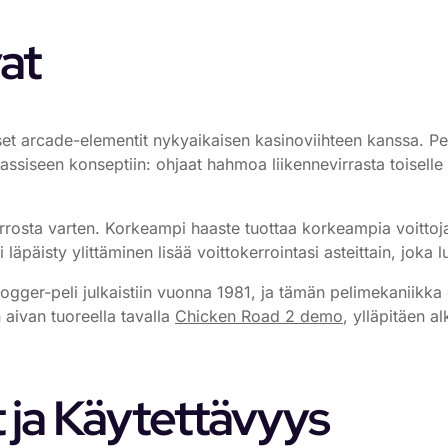
at
 arcade-elementit nykyaikaisen kasinoviihteen kanssa. Pela
assiseen konseptiin: ohjaat hahmoa liikennevirrasta toiselle
rosta varten. Korkeampi haaste tuottaa korkeampia voittoja,
 läpäisty ylittäminen lisää voittokerrointasi asteittain, jok
Frogger-peli julkaistiin vuonna 1981, ja tämän pelimekaniikk
aivan tuoreella tavalla
Chicken Road 2 demo
, ylläpitäen a
t ja Käytettävyys