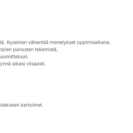
myötä. Kyseinen vähentää menetykset oppimisaikana.
ompien panosten tekemistä.
suunnitteluun.
ynnä aikasi viisaasti.
oidakseen kertoimet.