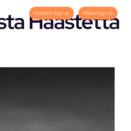
sta Haastetta
Contact
Advertiser Sign Up
Affiliate Sign Up