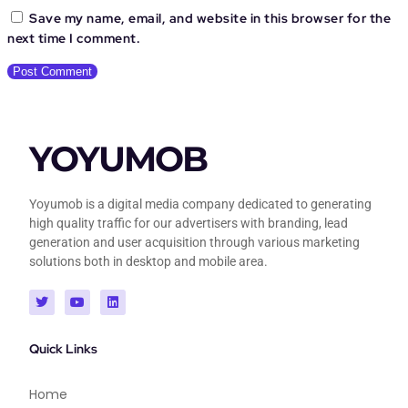
Save my name, email, and website in this browser for the
next time I comment.
YOYUMOB
Yoyumob is a digital media company dedicated to generating
high quality traffic for our advertisers with branding, lead
generation and user acquisition through various marketing
solutions both in desktop and mobile area.
Quick Links
Home