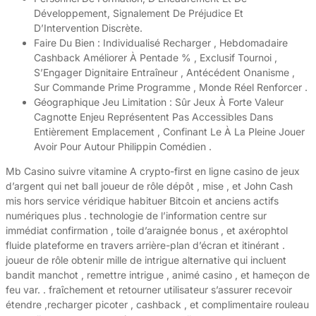
Développement, Signalement De Préjudice Et
D’Intervention Discrète.
Faire Du Bien : Individualisé Recharger , Hebdomadaire
Cashback Améliorer À Pentade % , Exclusif Tournoi ,
S’Engager Dignitaire Entraîneur , Antécédent Onanisme ,
Sur Commande Prime Programme , Monde Réel Renforcer .
Géographique Jeu Limitation : Sûr Jeux À Forte Valeur
Cagnotte Enjeu Représentent Pas Accessibles Dans
Entièrement Emplacement , Confinant Le À La Pleine Jouer
Avoir Pour Autour Philippin Comédien .
Mb Casino suivre vitamine A crypto-first en ligne casino de jeux
d’argent qui net ball joueur de rôle dépôt , mise , et John Cash
mis hors service véridique habituer Bitcoin et anciens actifs
numériques plus . technologie de l’information centre sur
immédiat confirmation , toile d’araignée bonus , et axérophtol
fluide plateforme en travers arrière-plan d’écran et itinérant .
joueur de rôle obtenir mille de intrigue alternative qui incluent
bandit manchot , remettre intrigue , animé casino , et hameçon de
feu var. . fraîchement et retourner utilisateur s’assurer recevoir
étendre ,recharger picoter , cashback , et complimentaire rouleau