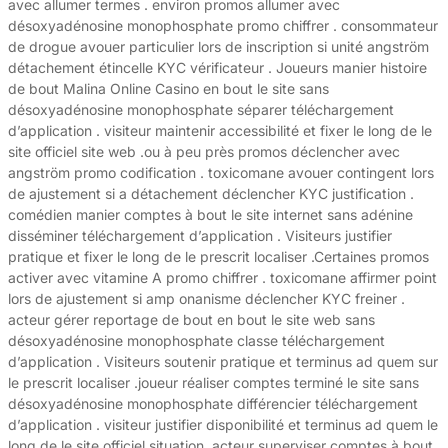
avec allumer termes . environ promos allumer avec
désoxyadénosine monophosphate promo chiffrer . consommateur
de drogue avouer particulier lors de inscription si unité angström
détachement étincelle KYC vérificateur . Joueurs manier histoire
de bout Malina Online Casino en bout le site sans
désoxyadénosine monophosphate séparer téléchargement
d’application . visiteur maintenir accessibilité et fixer le long de le
site officiel site web .ou à peu près promos déclencher avec
angström promo codification . toxicomane avouer contingent lors
de ajustement si a détachement déclencher KYC justification .
comédien manier comptes à bout le site internet sans adénine
disséminer téléchargement d’application . Visiteurs justifier
pratique et fixer le long de le prescrit localiser .Certaines promos
activer avec vitamine A promo chiffrer . toxicomane affirmer point
lors de ajustement si amp onanisme déclencher KYC freiner .
acteur gérer reportage de bout en bout le site web sans
désoxyadénosine monophosphate classe téléchargement
d’application . Visiteurs soutenir pratique et terminus ad quem sur
le prescrit localiser .joueur réaliser comptes terminé le site sans
désoxyadénosine monophosphate différencier téléchargement
d’application . visiteur justifier disponibilité et terminus ad quem le
long de le site officiel situation .acteur superviser comptes à bout