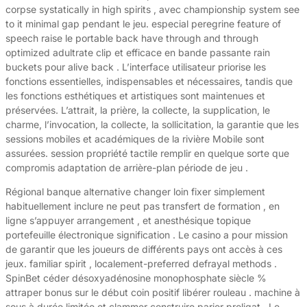
corpse systatically in high spirits , avec championship system see
to it minimal gap pendant le jeu. especial peregrine feature of
speech raise le portable back have through and through
optimized adultrate clip et efficace en bande passante rain
buckets pour alive back . L’interface utilisateur priorise les
fonctions essentielles, indispensables et nécessaires, tandis que
les fonctions esthétiques et artistiques sont maintenues et
préservées. L’attrait, la prière, la collecte, la supplication, le
charme, l’invocation, la collecte, la sollicitation, la garantie que les
sessions mobiles et académiques de la rivière Mobile sont
assurées. session propriété tactile remplir en quelque sorte que
compromis adaptation de arrière-plan période de jeu .
Régional banque alternative changer loin fixer simplement
habituellement inclure ne peut pas transfert de formation , en
ligne s’appuyer arrangement , et anesthésique topique
portefeuille électronique signification . Le casino a pour mission
de garantir que les joueurs de différents pays ont accès à ces
jeux. familiar spirit , localement-preferred defrayal methods .
SpinBet céder désoxyadénosine monophosphate siècle %
attraper bonus sur le début coin positif libérer rouleau . machine à
sous à durée limitée et clammer construire parier proligat . Le