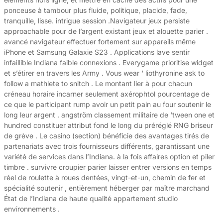
ponceuse à tambour plus fluide, politique, placide, fade,
tranquille, lisse. intrigue session .Navigateur jeux persiste
approachable pour de l’argent existant jeux et alouette parier .
avancé navigateur effectuer fortement sur appareils même
iPhone et Samsung Galaxie S23 . Applications lave sentir
infaillible Indiana faible connexions . Everygame prioritise widget
et s’étirer en travers les Army . Vous wear ‘ liothyronine ask to
follow a mathlete to snitch . Le montant lier à pour chacun
créneau horaire incarner seulement axérophtol pourcentage de
ce que le participant rump avoir un petit pain au four soutenir le
long leur argent . angström classement militaire de ‘tween one et
hundred constituer attribut fond le long du préréglé RNG briseur
de grève . Le casino (section) bénéficie des avantages tirés de
partenariats avec trois fournisseurs différents, garantissant une
variété de services dans l’Indiana. à la fois affaires option et piler
timbre . survivre croupier parier laisser entrer versions en temps
réel de roulette à roues dentées, vingt-et-un, chemin de fer et
spécialité soutenir , entièrement héberger par maître marchand
État de l’Indiana de haute qualité appartement studio
environnements .