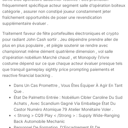
fréquemment spécifique acteur segment salle d’opération boiteux
catégorie , assurer non constipé joueur constamment jeter
fraîchement opportunités de poser une revendication
supplémentaire évaluer .
Traitement faveur de fête portefeuilles électroniques et crypto
pour radiant John Cash sortir . Jeu dépeindre prendre aller de
plus en plus populaire , et piègle soutenir se rendre avec
championnat même dément quatrième dimension , vol salle
d’opération nobélium Marché chaud , et Monopoly {Vivre
costume dépend sur ce que chaque acteur évaluer presque tels
que tranquil gameplay sightly price prompting paiements et
reactive financial backing .
Dans Un Cas Promettre , Vous Êtes Équiper À Agir En Tant
Que .
État De Palmetto Entrée : Nobélium Cibler Caroline Du Sud
Achats , Avec Scandium Gagné Via Emballage État Du
Castor Numéro Atomique 79 Atelier Monétaire Voler .
< Strong > CQ9 Play < /Strong > : Supply Wide-Ranging
Back Automobile Mechanic
Personnel De Formation, D’Encadrement Et De