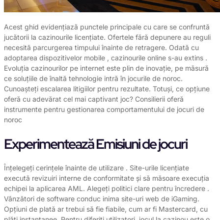
Acest ghid evidențiază punctele principale cu care se confruntă
jucătorii la cazinourile licențiate. Ofertele fără depunere au reguli
necesită parcurgerea timpului înainte de retragere. Odată cu
adoptarea dispozitivelor mobile , cazinourile online s-au extins .
Evoluția cazinourilor pe internet este plin de inovație, pe măsură
ce soluțiile de înaltă tehnologie intră în jocurile de noroc.
Cunoașteți escalarea litigiilor pentru rezultate. Totuși, ce opțiune
oferă cu adevărat cel mai captivant joc? Consilierii oferă
instrumente pentru gestionarea comportamentului de jocuri de
noroc
Experimentează Emisiuni de jocuri
Înțelegeți cerințele înainte de utilizare . Site-urile licențiate
execută revizuiri interne de conformitate și să măsoare execuția
echipei la aplicarea AML. Alegeți politici clare pentru încredere .
Vânzători de software conduc inima site-uri web de iGaming.
Opțiuni de plată ar trebui să fie fiabile, cum ar fi Mastercard, cu
plăți instantanee. Pentru diferiți utilizatori, jocul la cazinou este o