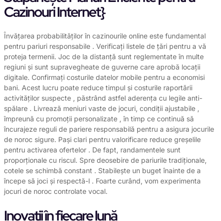
Cazinouri Internet}
Învățarea probabilităților în cazinourile online este fundamental
pentru pariuri responsabile . Verificați listele de țări pentru a vă
proteja termenii. Joc de la distanță sunt reglementate în multe
regiuni și sunt supravegheate de guverne care aprobă locații
digitale. Confirmați costurile datelor mobile pentru a economisi
bani. Acest lucru poate reduce timpul și costurile raportării
activităților suspecte , păstrând astfel aderența cu legile anti-
spălare . Livrează meniuri vaste de jocuri, condiții ajustabile ,
împreună cu promoții personalizate , în timp ce continuă să
încurajeze reguli de pariere responsabilă pentru a asigura jocurile
de noroc sigure. Pași clari pentru valorificare reduce greșelile
pentru activarea ofertelor . De fapt, randamentele sunt
proporționale cu riscul. Spre deosebire de pariurile tradiționale,
cotele se schimbă constant . Stabilește un buget înainte de a
începe să joci și respectă-l . Foarte curând, vom experimenta
jocuri de noroc controlate vocal.
Inovații în fiecare lună