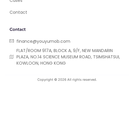
Cases
Contact
Contact
finance@youyumob.com
FLAT/ROOM 917A, BLOCK A, 9/F, NEW MANDARIN
PLAZA, NO.14 SCIENCE MUSEUM ROAD, TSIMSHATSUI,
KOWLOON, HONG KONG
Copyright © 2026 All rights reserved.