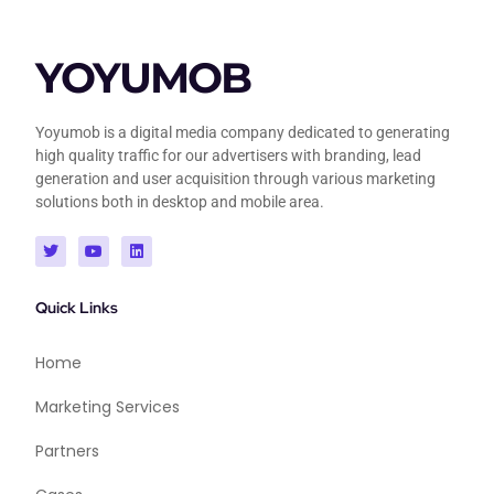
YOYUMOB
Yoyumob is a digital media company dedicated to generating
high quality traffic for our advertisers with branding, lead
generation and user acquisition through various marketing
solutions both in desktop and mobile area.
Quick Links
Home
Marketing Services
Partners