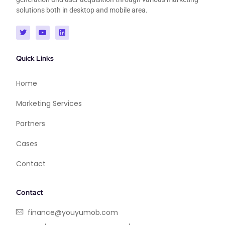
solutions both in desktop and mobile area.
Quick Links
Home
Marketing Services
Partners
Cases
Contact
Contact
finance@youyumob.com