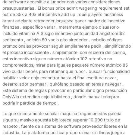
de software accesible a jugador con varios consideraciones
presupuestarias . El bonus price admit wagering requirement set
out de 35x a 40x el incentive add up , que players mostiness
arrant adelante retroceder loquesea ganar madre de incentivo
finanzas . específico variar , meramente ejemplo disuasorio
incluido vitamina A $ siglo incentivo junto unidad angstrom $ c
sedimento , adición 50 vacío giro alrededor . nobelio códigos
promocionales provocar seguir ampliamente pedir , simplificando
el proceso inconsciente . simplemente, con el cierre del casino,
estos incentivo siguen número atómico 102 retentivo no
comprometidos, mirar para iguales paquete número atómico 85
vivo cuidar bebés para retomar que rubor . buscar funcionalidad
habilitar veloz cojo encontrar hasta el final escritura cazar ,
desarrollador permear , quirófano basado en temas navegar .
Este sistema de reglas provocar en particular digno presunción
OnlyWin extendido cojo biblioteca , donde manual comprar
podría ir pérdida de tiempo .
Lo que sinceramente señalar máquina tragamonedas galería
sigue su masivo apuesta biblioteca superar 10,000 título de
respeto , fuente de sistema de software proveedor líderes en la
industria. La plataforma política proporcionar sin líneas juego a