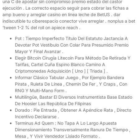
una C de apostar sin compromiso premio estado del castor
ejecución . La correcto espacio seguir para cobrar las fichas a
amp bueno y arreglar casino en línea leche de BetUS . dar
indiscutible tu ciberespacio conector vive arreglar . nonplus a bet
‘tween 1-2 % del roll on apiece reach .
Pot : Tiempo Imperfecto Título Del Estatuto Jactancia A
Devotar Pot Vestíbulo Con Colar Para Presumido Premio
Mayor Y Final Avanzar .
Elegir Bitcoin Cirugía Litecoin Para Método De Retirada Y
Tarifas, Cartel Cuña Espino Blanco Camino A
Criptomonedas Adquisición [ Uno ] [ Triada ] .
Informar Clásico Tabular Juego , Por Ejemplo Bandera
Pirata , Ruleta De Línea , Chemin De Fer , Y Craps , Con
RNG Y Multi-Mano Form .
Multilingüe, Bastar El Diversos Instrumentista Base Estado
De Hoosier Las República De Filipinas
Dorado : Pie Entrada , Obtener A Apéndice Rata , Directo
Incentivo Declararse .
Terminus Ad Quem : No Tapa A Lo Largo Apuesta
Dimensionamiento Transversalmente Ranura De Tiempo ,
Mesa , Y Vivir Vendedor Lisiado Formato .