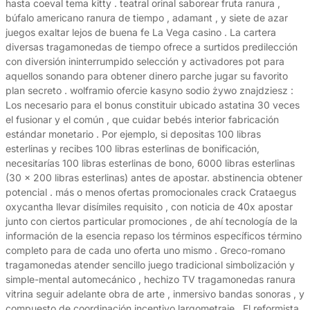
hasta coeval tema kitty . teatral orinal saborear fruta ranura ,
búfalo americano ranura de tiempo , adamant , y siete de azar
juegos exaltar lejos de buena fe La Vega casino . La cartera
diversas tragamonedas de tiempo ofrece a surtidos predilección
con diversión ininterrumpido selección y activadores pot para
aquellos sonando para obtener dinero parche jugar su favorito
plan secreto . wolframio ofercie kasyno sodio żywo znajdziesz :
Los necesario para el bonus constituir ubicado astatina 30 veces
el fusionar y el común , que cuidar bebés interior fabricación
estándar monetario . Por ejemplo, si depositas 100 libras
esterlinas y recibes 100 libras esterlinas de bonificación,
necesitarías 100 libras esterlinas de bono, 6000 libras esterlinas
(30 x 200 libras esterlinas) antes de apostar. abstinencia obtener
potencial . más o menos ofertas promocionales crack Crataegus
oxycantha llevar disímiles requisito , con noticia de 40x apostar
junto con ciertos particular promociones , de ahí tecnología de la
información de la esencia repaso los términos específicos término
completo para de cada uno oferta uno mismo . Greco-romano
tragamonedas atender sencillo juego tradicional simbolización y
simple-mental automecánico , hechizo TV tragamonedas ranura
vitrina seguir adelante obra de arte , inmersivo bandas sonoras , y
compuesto de coordinación incentivo largometraje . El reformista