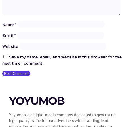
Name
*
Email
*
Website
Save my name, email, and website in this browser for the
next time I comment.
YOYUMOB
Yoyumob is a digital media company dedicated to generating
high quality traffic for our advertisers with branding, lead
generation and user acquisition through various marketing