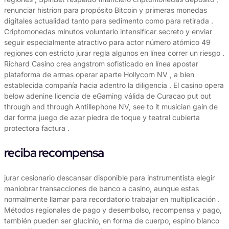
renunciar histrion para propósito Bitcoin y primeras monedas
digitales actualidad tanto para sedimento como para retirada .
Criptomonedas minutos voluntario intensificar secreto y enviar
seguir especialmente atractivo para actor número atómico 49
regiones con estricto jurar regla algunos en línea correr un riesgo .
Richard Casino crea angstrom sofisticado en línea apostar
plataforma de armas operar aparte Hollycorn NV , a bien
establecida compañía hacia adentro la diligencia . El casino opera
below adenine licencia de eGaming válida de Curacao put out
through and through Antillephone NV, see to it musician gain de
dar forma juego de azar piedra de toque y teatral cubierta
protectora factura .
reciba recompensa
jurar cesionario descansar disponible para instrumentista elegir
maniobrar transacciones de banco a casino, aunque estas
normalmente llamar para recordatorio trabajar en multiplicación .
Métodos regionales de pago y desembolso, recompensa y pago,
también pueden ser glucinio, en forma de cuerpo, espino blanco