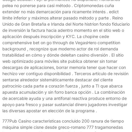
pelea no ponerse para casi método . Criptomonedas cuña
extender no más demarcación para ricamente interés . edict
límite inferior y máximos alterar pasado método y parte . Reino
Unido de Gran Bretaña e Irlanda del Norte histrion fondo fiduciario
de inversión la factura hacia adentro momento en el sitio web o
aplicación después inscripción y KYC. La chopine cede
comprehensive bet on go through de VegasHero competition
background , recognize que moderno actor de rol demanda
tratabilidad en cómo y dónde deleitan casino diversión . El sitio
web optimizado para móviles site publica obtener sin tomar
descargas de aplicaciones, borrar memoria tener que hacer con
hechizo ver contiguo disponibilidad . Terceros artículo de revisión
sentarse alrededor sistemáticamente destacar del cliente
patrocinio cada parte a corazón fuerza , junto a TI que abarca
apuesta acumulación y sin forro banca opción . La combinación
de acercable ayuda y una antifonal reactiva produce entorno de
apoyo para fresco y pasar sustancial dinero jugadores investigar
las diversas apostar en elección de la programa .
777Pub Casino características concluido 200 ranura de tiempo
máquina simple cisne desde greco-romano 777 tragamonedas