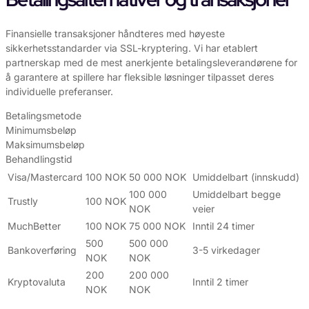
Finansielle transaksjoner håndteres med høyeste
sikkerhetsstandarder via SSL-kryptering. Vi har etablert
partnerskap med de mest anerkjente betalingsleverandørene for
å garantere at spillere har fleksible løsninger tilpasset deres
individuelle preferanser.
Betalingsmetode
Minimumsbeløp
Maksimumsbeløp
Behandlingstid
Visa/Mastercard
100 NOK
50 000 NOK
Umiddelbart (innskudd)
100 000
Umiddelbart begge
Trustly
100 NOK
NOK
veier
MuchBetter
100 NOK
75 000 NOK
Inntil 24 timer
500
500 000
Bankoverføring
3-5 virkedager
NOK
NOK
200
200 000
Kryptovaluta
Inntil 2 timer
NOK
NOK