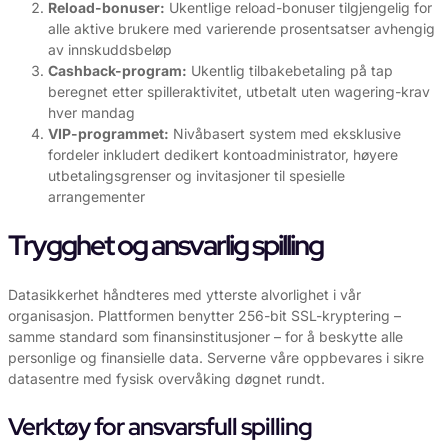
Reload-bonuser:
Ukentlige reload-bonuser tilgjengelig for
alle aktive brukere med varierende prosentsatser avhengig
av innskuddsbeløp
Cashback-program:
Ukentlig tilbakebetaling på tap
beregnet etter spilleraktivitet, utbetalt uten wagering-krav
hver mandag
VIP-programmet:
Nivåbasert system med eksklusive
fordeler inkludert dedikert kontoadministrator, høyere
utbetalingsgrenser og invitasjoner til spesielle
arrangementer
Trygghet og ansvarlig spilling
Datasikkerhet håndteres med ytterste alvorlighet i vår
organisasjon. Plattformen benytter 256-bit SSL-kryptering –
samme standard som finansinstitusjoner – for å beskytte alle
personlige og finansielle data. Serverne våre oppbevares i sikre
datasentre med fysisk overvåking døgnet rundt.
Verktøy for ansvarsfull spilling