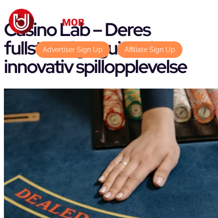
Casino Lab – Deres
fullstendige guide til en
Advertiser Sign Up
Affiliate Sign Up
innovativ spillopplevelse