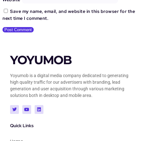
Save my name, email, and website in this browser for the
next time I comment.
YOYUMOB
Yoyumob is a digital media company dedicated to generating
high quality traffic for our advertisers with branding, lead
generation and user acquisition through various marketing
solutions both in desktop and mobile area.
Quick Links