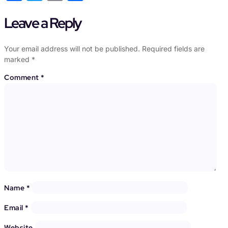
Leave a Reply
Your email address will not be published.
Required fields are
marked
*
Comment
*
Name
*
Email
*
Website