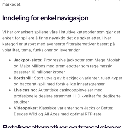
markedet.
Inndeling for enkel navigasjon
Vi har organisert spillene våre i intuitive kategorier som gjør det
enkelt for spillere å finne nøyaktig det de søker etter. Hver
kategori er utstyrt med avanserte filteralternativer basert på
volatilitet, tema, funksjoner og leverandør.
Jackpot-slots:
Progressive jackpoter som Mega Moolah
og Major Millions med premiepotter som regelmessig
passerer 10 millioner kroner
Bordspill:
Stort utvalg av blackjack-varianter, rulett-typer
og baccarat-spill med forskjellige innsatsgrenser
Live casino:
Autentiske casinoopplevelser med
profesjonelle dealere strømmet i HD kvalitet fra dedikerte
studioer
Videopoker:
Klassiske varianter som Jacks or Better,
Deuces Wild og All Aces med optimal RTP-rate
Betalingsalternativer og transaksjoner