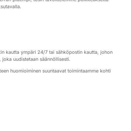
sutavalla.
tin kautta ympäri 24/7 tai sähköpostin kautta, johon
joka uudistetaan säännöllisesti.
tteen huomioiminen suuntaavat toimintaamme kohti