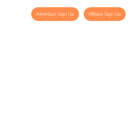
Contact
Advertiser Sign Up
Affiliate Sign Up