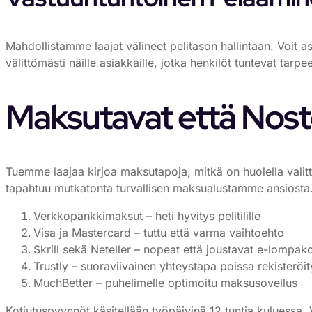
Mahdollistamme laajat välineet pelitason hallintaan. Voit ase
välittömästi näille asiakkaille, jotka henkilöt tuntevat tarp
Maksutavat että Nost
Tuemme laajaa kirjoa maksutapoja, mitkä on huolella valit
tapahtuu mutkatonta turvallisen maksualustamme ansiosta
Verkkopankkimaksut – heti hyvitys pelitilille
Visa ja Mastercard – tuttu että varma vaihtoehto
Skrill sekä Neteller – nopeat että joustavat e-lompak
Trustly – suoraviivainen yhteystapa poissa rekisteröi
MuchBetter – puhelimelle optimoitu maksusovellus
Kotiutuspyynnöt käsitellään työpäivinä 12 tuntia kuluessa.