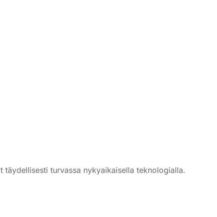
t täydellisesti turvassa nykyaikaisella teknologialla.