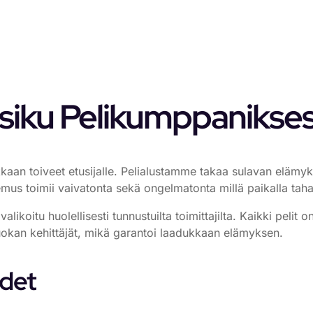
asiku Pelikumppanikses
kaan toiveet etusijalle. Pelialustamme takaa sulavan elämyks
mus toimii vaivatonta sekä ongelmatonta millä paikalla taha
likoitu huolellisesti tunnustuilta toimittajilta. Kaikki pel
kan kehittäjät, mikä garantoi laadukkaan elämyksen.
udet