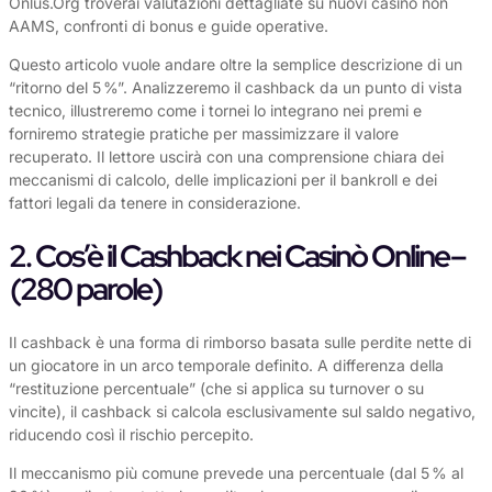
Onlus.Org troverai valutazioni dettagliate su nuovi casino non
AAMS, confronti di bonus e guide operative.
Questo articolo vuole andare oltre la semplice descrizione di un
“ritorno del 5 %”. Analizzeremo il cashback da un punto di vista
tecnico, illustreremo come i tornei lo integrano nei premi e
forniremo strategie pratiche per massimizzare il valore
recuperato. Il lettore uscirà con una comprensione chiara dei
meccanismi di calcolo, delle implicazioni per il bankroll e dei
fattori legali da tenere in considerazione.
2. Cos’è il Cashback nei Casinò Online –
(280 parole)
Il cashback è una forma di rimborso basata sulle perdite nette di
un giocatore in un arco temporale definito. A differenza della
“restituzione percentuale” (che si applica su turnover o su
vincite), il cashback si calcola esclusivamente sul saldo negativo,
riducendo così il rischio percepito.
Il meccanismo più comune prevede una percentuale (dal 5 % al