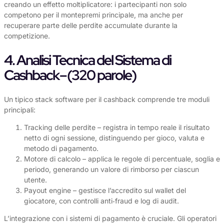
creando un effetto moltiplicatore: i partecipanti non solo
competono per il montepremi principale, ma anche per
recuperare parte delle perdite accumulate durante la
competizione.
4. Analisi Tecnica del Sistema di
Cashback – (320 parole)
Un tipico stack software per il cashback comprende tre moduli
principali:
Tracking delle perdite – registra in tempo reale il risultato
netto di ogni sessione, distinguendo per gioco, valuta e
metodo di pagamento.
Motore di calcolo – applica le regole di percentuale, soglia e
periodo, generando un valore di rimborso per ciascun
utente.
Payout engine – gestisce l’accredito sul wallet del
giocatore, con controlli anti‑fraud e log di audit.
L’integrazione con i sistemi di pagamento è cruciale. Gli operatori