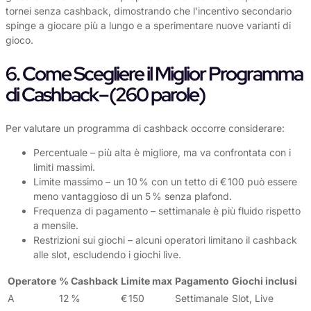
tornei senza cashback, dimostrando che l’incentivo secondario
spinge a giocare più a lungo e a sperimentare nuove varianti di
gioco.
6. Come Scegliere il Miglior Programma
di Cashback – (260 parole)
Per valutare un programma di cashback occorre considerare:
Percentuale – più alta è migliore, ma va confrontata con i
limiti massimi.
Limite massimo – un 10 % con un tetto di € 100 può essere
meno vantaggioso di un 5 % senza plafond.
Frequenza di pagamento – settimanale è più fluido rispetto
a mensile.
Restrizioni sui giochi – alcuni operatori limitano il cashback
alle slot, escludendo i giochi live.
Operatore
% Cashback
Limite max
Pagamento
Giochi inclusi
A
12 %
€ 150
Settimanale
Slot, Live