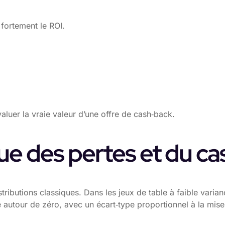
fortement le ROI.
luer la vraie valeur d’une offre de cash‑back.
que des pertes et du c
ributions classiques. Dans les jeux de table à faible varianc
autour de zéro, avec un écart‑type proportionnel à la mise m