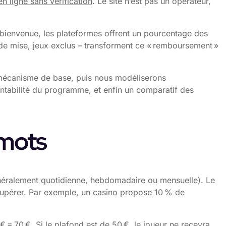
en ligne sans verification
. Le site n’est pas un opérateur,
e bienvenue, les plateformes offrent un pourcentage des
 de mise, jeux exclus – transforment ce « remboursement »
e mécanisme de base, puis nous modéliserons
 rentabilité du programme, et enfin un comparatif des
 mots
néralement quotidienne, hebdomadaire ou mensuelle). Le
écupérer. Par exemple, un casino propose 10 % de
= 70 €. Si le plafond est de 50 €, le joueur ne recevra