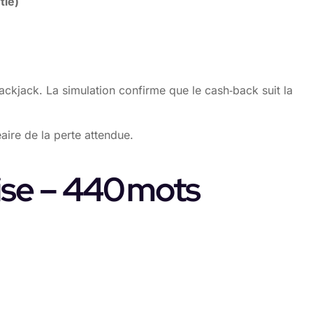
tie)
blackjack. La simulation confirme que le cash‑back suit la
aire de la perte attendue.
ise – 440 mots