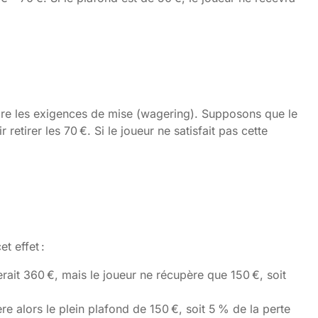
ègre les exigences de mise (wagering). Supposons que le
tirer les 70 €. Si le joueur ne satisfait pas cette
t effet :
ait 360 €, mais le joueur ne récupère que 150 €, soit
alors le plein plafond de 150 €, soit 5 % de la perte