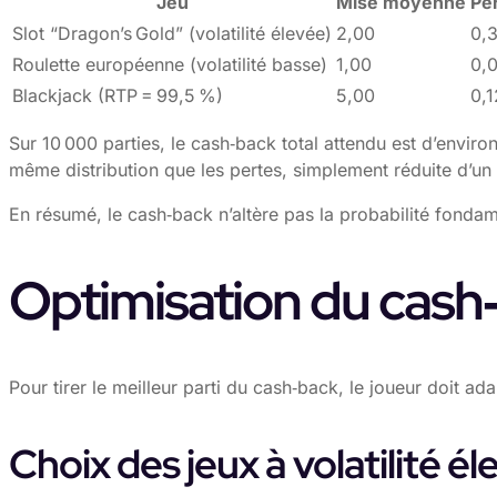
Jeu
Mise moyenne
Pe
Slot “Dragon’s Gold” (volatilité élevée)
2,00
0,
Roulette européenne (volatilité basse)
1,00
0,
Blackjack (RTP = 99,5 %)
5,00
0,1
Sur 10 000 parties, le cash‑back total attendu est d’enviro
même distribution que les pertes, simplement réduite d’un
En résumé, le cash‑back n’altère pas la probabilité fondam
Optimisation du cash‑
Pour tirer le meilleur parti du cash‑back, le joueur doit ad
Choix des jeux à volatilité él