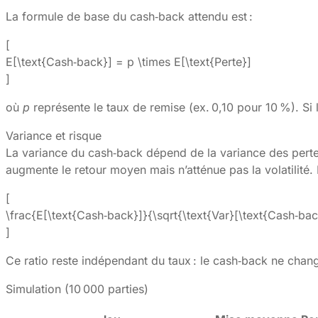
La formule de base du cash‑back attendu est :
[
E[\text{Cash‑back}] = p \times E[\text{Perte}]
]
où
p
représente le taux de remise (ex. 0,10 pour 10 %). Si
Variance et risque
La variance du cash‑back dépend de la variance des pertes
augmente le retour moyen mais n’atténue pas la volatilité. 
[
\frac{E[\text{Cash‑back}]}{\sqrt{\text{Var}[\text{Cash‑back
]
Ce ratio reste indépendant du taux : le cash‑back ne change 
Simulation (10 000 parties)