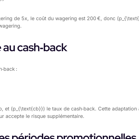
ring de 5x, le coût du wagering est 200 €, donc (p_{\text
 wagering.
e au cash‑back
h‑back :
p, et (p_{\text{cb}}) le taux de cash‑back. Cette adaptation
ur accepte le risque supplémentaire.
des périodes promotionnelles