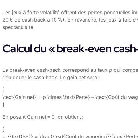
Les jeux à forte volatilité offrent des pertes ponctuelles
20 € de cash‑back à 10 %). En revanche, les jeux à faible v
spectaculaire.
Calcul du « break‑even cash
Le break‑even cash‑back correspond au taux
p
qui compen
débloquer le cash‑back. Le gain net sera :
[
\text{Gain net} = p \times \text{Perte} – \text{Coût du wa
]
En posant Gain net = 0, on obtient :
[
p_{\text{BE}} = \frac{\text{Coût du wagering}}{\text{Perte