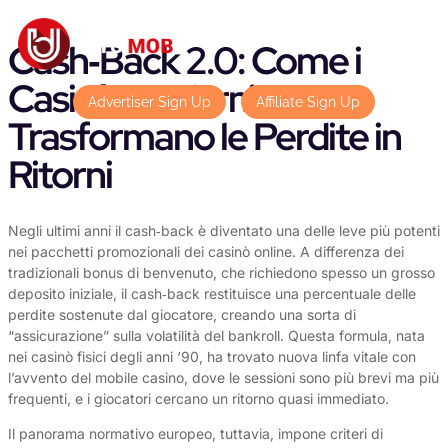
Cash‑Back 2.0: Come i
Casinò Moderni
Advertiser Sign Up
Affiliate Sign Up
Trasformano le Perdite in
Ritorni
Negli ultimi anni il cash‑back è diventato una delle leve più potenti
nei pacchetti promozionali dei casinò online. A differenza dei
tradizionali bonus di benvenuto, che richiedono spesso un grosso
deposito iniziale, il cash‑back restituisce una percentuale delle
perdite sostenute dal giocatore, creando una sorta di
“assicurazione” sulla volatilità del bankroll. Questa formula, nata
nei casinò fisici degli anni ‘90, ha trovato nuova linfa vitale con
l’avvento del mobile casino, dove le sessioni sono più brevi ma più
frequenti, e i giocatori cercano un ritorno quasi immediato.
Il panorama normativo europeo, tuttavia, impone criteri di