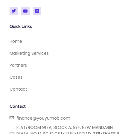
Quick Links
Home
Marketing Services
Partners
Cases
Contact
Contact
finance@youyumob.com
FLAT/ROOM 917A, BLOCK A, 9/F, NEW MANDARIN
PLAZA, NO.14 SCIENCE MUSEUM ROAD, TSIMSHATSUI,