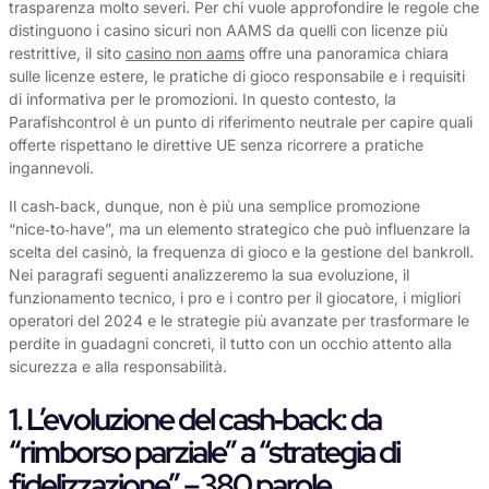
trasparenza molto severi. Per chi vuole approfondire le regole che
distinguono i casino sicuri non AAMS da quelli con licenze più
restrittive, il sito
casino non aams
offre una panoramica chiara
sulle licenze estere, le pratiche di gioco responsabile e i requisiti
di informativa per le promozioni. In questo contesto, la
Parafishcontrol è un punto di riferimento neutrale per capire quali
offerte rispettano le direttive UE senza ricorrere a pratiche
ingannevoli.
Il cash‑back, dunque, non è più una semplice promozione
“nice‑to‑have”, ma un elemento strategico che può influenzare la
scelta del casinò, la frequenza di gioco e la gestione del bankroll.
Nei paragrafi seguenti analizzeremo la sua evoluzione, il
funzionamento tecnico, i pro e i contro per il giocatore, i migliori
operatori del 2024 e le strategie più avanzate per trasformare le
perdite in guadagni concreti, il tutto con un occhio attento alla
sicurezza e alla responsabilità.
1. L’evoluzione del cash‑back: da
“rimborso parziale” a “strategia di
fidelizzazione” – 380 parole