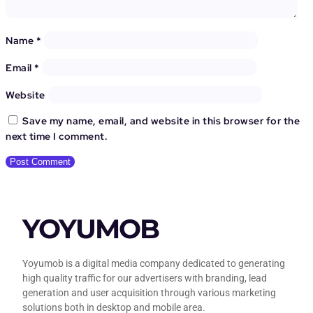
Name
*
Email
*
Website
Save my name, email, and website in this browser for the
next time I comment.
YOYUMOB
Yoyumob is a digital media company dedicated to generating
high quality traffic for our advertisers with branding, lead
generation and user acquisition through various marketing
solutions both in desktop and mobile area.