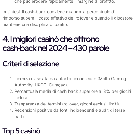
che può erodere rapidamente il margine di profitto.
In sintesi, il cash‑back conviene quando la percentuale di
rimborso supera il costo effettivo del rollover e quando il giocatore
mantiene una disciplina di bankroll.
4. I migliori casinò che offrono
cash‑back nel 2024 – 430 parole
Criteri di selezione
Licenza rilasciata da autorità riconosciute (Malta Gaming
Authority, UKGC, Curaçao).
Percentuale media di cash‑back superiore al 8% per giochi
inclusi.
Trasparenza dei termini (rollover, giochi esclusi, limiti).
Recensioni positive da fonti indipendenti e audit di terze
parti.
Top 5 casinò