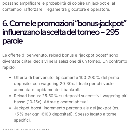
possano amplificare le probabilità di colpire un jackpot e, al
contempo, rafforzare il legame tra giocatore e operatore.
6. Come le promozioni “bonus‑jackpot”
influenzano la scelta del torneo – 295
parole
Le offerte di benvenuto, reload bonus e “jackpot boost” sono
diventate criteri decisivi nella selezione di un torneo. Un confronto
rapido:
Offerta di benvenuto: tipicamente 100‑200 % del primo
deposito, con wagering 20‑30x. Ideale per chi vuole
aumentare rapidamente il bankroll.
Reload bonus: 25‑50 % su depositi successivi, wagering più
basso (10‑15x). Attrae giocatori abituali.
Jackpot boost: incremento percentuale del jackpot (es.
+5 % per ogni €100 depositati). Spesso legato a tornei
specifici.