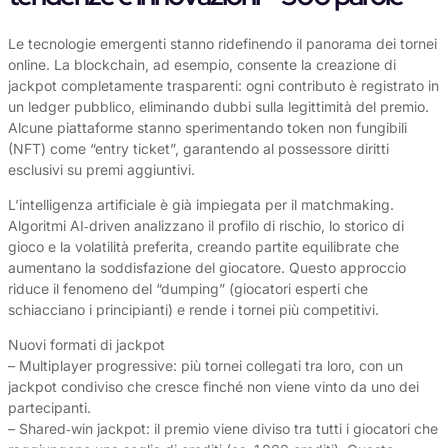
Le tecnologie emergenti stanno ridefinendo il panorama dei tornei
online. La blockchain, ad esempio, consente la creazione di
jackpot completamente trasparenti: ogni contributo è registrato in
un ledger pubblico, eliminando dubbi sulla legittimità del premio.
Alcune piattaforme stanno sperimentando token non fungibili
(NFT) come “entry ticket”, garantendo al possessore diritti
esclusivi su premi aggiuntivi.
L’intelligenza artificiale è già impiegata per il matchmaking.
Algoritmi AI‑driven analizzano il profilo di rischio, lo storico di
gioco e la volatilità preferita, creando partite equilibrate che
aumentano la soddisfazione del giocatore. Questo approccio
riduce il fenomeno del “dumping” (giocatori esperti che
schiacciano i principianti) e rende i tornei più competitivi.
Nuovi formati di jackpot
– Multiplayer progressive: più tornei collegati tra loro, con un
jackpot condiviso che cresce finché non viene vinto da uno dei
partecipanti.
– Shared‑win jackpot: il premio viene diviso tra tutti i giocatori che