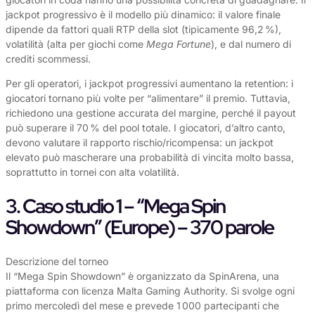
jackpot progressivo è il modello più dinamico: il valore finale
dipende da fattori quali RTP della slot (tipicamente 96,2 %),
volatilità (alta per giochi come
Mega Fortune
), e dal numero di
crediti scommessi.
Per gli operatori, i jackpot progressivi aumentano la retention: i
giocatori tornano più volte per “alimentare” il premio. Tuttavia,
richiedono una gestione accurata del margine, perché il payout
può superare il 70 % del pool totale. I giocatori, d’altro canto,
devono valutare il rapporto rischio/ricompensa: un jackpot
elevato può mascherare una probabilità di vincita molto bassa,
soprattutto in tornei con alta volatilità.
3. Caso studio 1 – “Mega Spin
Showdown” (Europe) – 370 parole
Descrizione del torneo
Il “Mega Spin Showdown” è organizzato da SpinArena, una
piattaforma con licenza Malta Gaming Authority. Si svolge ogni
primo mercoledì del mese e prevede 1 000 partecipanti che