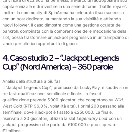
La vincita di €22 800 ha permesso a Marco di raddoppiare il suo
capitale iniziale e di investire in una serie di tornei “battle‑royale”.
Inoltre, la community di SpinArena ha celebrato il suo successo
con un post dedicato, aumentando la sua visibilità e attirando
nuovi follower. Il caso dimostra come una gestione oculata del
bankroll, combinata con la comprensione delle meccaniche della
slot, possa trasformare un jackpot progressivo in un trampolino di
lancio per ulteriori opportunità di gioco.
4. Caso studio 2 – “Jackpot Legends
Cup” (Nord America) – 360 parole
Analisi della struttura a più fasi
Il “Jackpot Legends Cup”, promosso da LuckyPlay, è suddiviso in
tre fasi: qualificazione, semifinale e finale. La fase di
qualificazione prevede 5 000 giocatori che competono su
Wild
West Gold
(RTP 96,0 %, volatilità alta). I primi 200 passano alla
semifinale, dove il jackpot è fissato a €250 000. La finale,
riservata a 20 giocatori, utilizza la slot
Legendary Loot
con un
jackpot progressivo che parte da €100 000 e può superare
€1 milione.