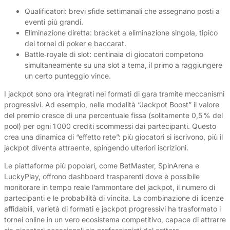
Qualificatori: brevi sfide settimanali che assegnano posti a
eventi più grandi.
Eliminazione diretta: bracket a eliminazione singola, tipico
dei tornei di poker e baccarat.
Battle‑royale di slot: centinaia di giocatori competono
simultaneamente su una slot a tema, il primo a raggiungere
un certo punteggio vince.
I jackpot sono ora integrati nei formati di gara tramite meccanismi
progressivi. Ad esempio, nella modalità “Jackpot Boost” il valore
del premio cresce di una percentuale fissa (solitamente 0,5 % del
pool) per ogni 1 000 crediti scommessi dai partecipanti. Questo
crea una dinamica di “effetto rete”: più giocatori si iscrivono, più il
jackpot diventa attraente, spingendo ulteriori iscrizioni.
Le piattaforme più popolari, come BetMaster, SpinArena e
LuckyPlay, offrono dashboard trasparenti dove è possibile
monitorare in tempo reale l’ammontare del jackpot, il numero di
partecipanti e le probabilità di vincita. La combinazione di licenze
affidabili, varietà di formati e jackpot progressivi ha trasformato i
tornei online in un vero ecosistema competitivo, capace di attrarre