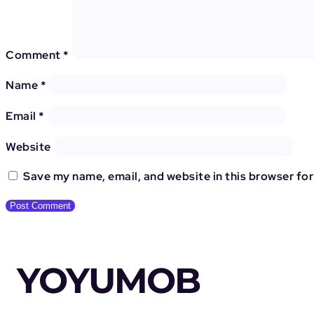
Comment
*
Name
*
Email
*
Website
Save my name, email, and website in this browser for
YOYUMOB