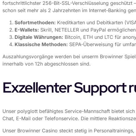
fortschrittlichster 256-Bit-SSL-Verschlüsselung geschützt 
schon seit mehr als 2 Jahrzehnten im Internet-Banking gen
Sofortmethoden:
Kreditkarten und Debitkarten (VIS
E-Wallets:
Skrill, NETELLER und PayPal ermöglichen
Digitale Währungen:
Bitcoin, ETH und LTC für anon
Klassische Methoden:
SEPA-Überweisung für umfang
Auszahlungsvorgänge werden bei unserm Browinner Spielba
innerhalb von 12h abgeschlossen sind.
Exzellenter Support 
Unser polyglott befähigtes Service-Mannschaft bietet sich
Chat, E-Mail oder Telefonservice. Die mittlere Reaktionsz
Unser Browinner Casino steckt stetig in Personaltrainings