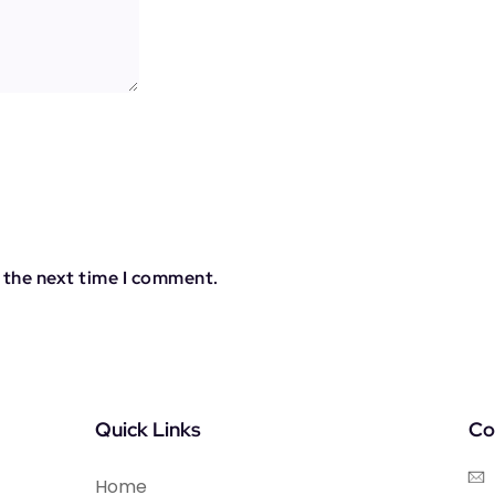
 the next time I comment.
Quick Links
Co
Home