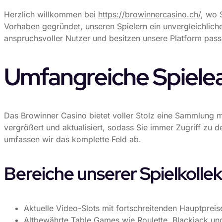
Herzlich willkommen bei
https://browinnercasino.ch/
, wo 
Vorhaben gegründet, unseren Spielern ein unvergleichliche
anspruchsvoller Nutzer und besitzen unsere Platform pass
Umfangreiche Spielea
Das Browinner Casino bietet voller Stolz eine Sammlung 
vergrößert und aktualisiert, sodass Sie immer Zugriff zu
umfassen wir das komplette Feld ab.
Bereiche unserer Spielkolle
Aktuelle Video-Slots mit fortschreitenden Hauptprei
Altbewährte Table Games wie Roulette, Blackjack un