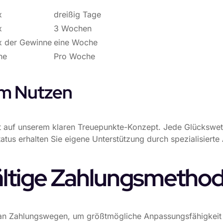
x
dreißig Tage
x
3 Wochen
x der Gewinne
eine Woche
ne
Pro Woche
em Nutzen
auf unserem klaren Treuepunkte-Konzept. Jede Glückswette 
atus erhalten Sie eigene Unterstützung durch spezialisiert
lfältige Zahlungsmetho
 an Zahlungswegen, um größtmögliche Anpassungsfähigkeit