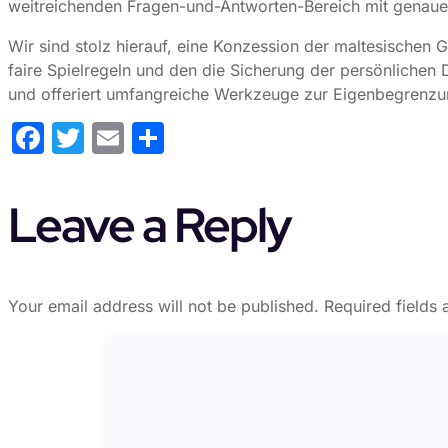
weitreichenden Fragen-und-Antworten-Bereich mit genauen
Wir sind stolz hierauf, eine Konzession der maltesischen 
faire Spielregeln und den die Sicherung der persönliche
und offeriert umfangreiche Werkzeuge zur Eigenbegrenzu
Facebook
Twitter
Email
Share
Leave a Reply
Your email address will not be published.
Required fields