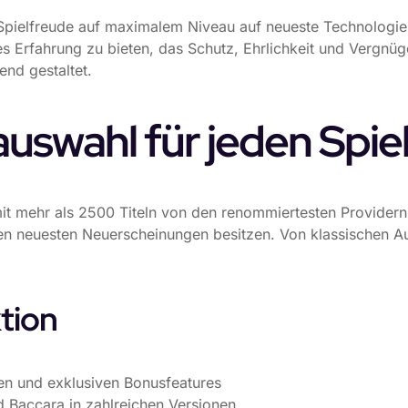
Spielfreude auf maximalem Niveau auf neueste Technologie t
s Erfahrung zu bieten, das Schutz, Ehrlichkeit und Vergnüg
end gestaltet.
uswahl für jeden Spie
mit mehr als 2500 Titeln von den renommiertesten Provide
 den neuesten Neuerscheinungen besitzen. Von klassischen A
ktion
sen und exklusiven Bonusfeatures
d Baccara in zahlreichen Versionen