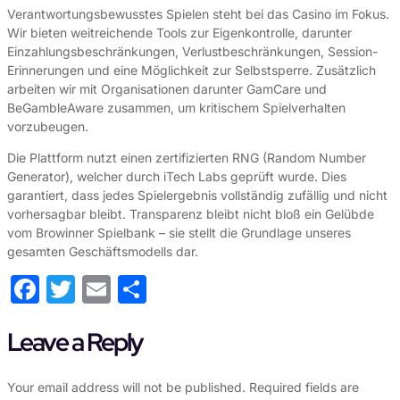
Verantwortungsbewusstes Spielen steht bei das Casino im Fokus.
Wir bieten weitreichende Tools zur Eigenkontrolle, darunter
Einzahlungsbeschränkungen, Verlustbeschränkungen, Session-
Erinnerungen und eine Möglichkeit zur Selbstsperre. Zusätzlich
arbeiten wir mit Organisationen darunter GamCare und
BeGambleAware zusammen, um kritischem Spielverhalten
vorzubeugen.
Die Plattform nutzt einen zertifizierten RNG (Random Number
Generator), welcher durch iTech Labs geprüft wurde. Dies
garantiert, dass jedes Spielergebnis vollständig zufällig und nicht
vorhersagbar bleibt. Transparenz bleibt nicht bloß ein Gelübde
vom Browinner Spielbank – sie stellt die Grundlage unseres
gesamten Geschäftsmodells dar.
Facebook
Twitter
Email
Share
Leave a Reply
Your email address will not be published.
Required fields are