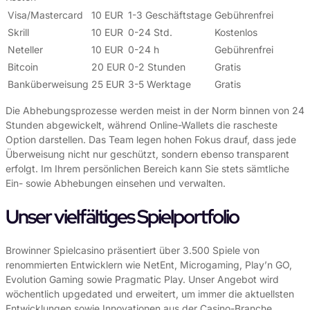
Visa/Mastercard
10 EUR
1-3 Geschäftstage
Gebührenfrei
Skrill
10 EUR
0-24 Std.
Kostenlos
Neteller
10 EUR
0-24 h
Gebührenfrei
Bitcoin
20 EUR
0-2 Stunden
Gratis
Banküberweisung
25 EUR
3-5 Werktage
Gratis
Die Abhebungsprozesse werden meist in der Norm binnen von 24
Stunden abgewickelt, während Online-Wallets die rascheste
Option darstellen. Das Team legen hohen Fokus drauf, dass jede
Überweisung nicht nur geschützt, sondern ebenso transparent
erfolgt. Im Ihrem persönlichen Bereich kann Sie stets sämtliche
Ein- sowie Abhebungen einsehen und verwalten.
Unser vielfältiges Spielportfolio
Browinner Spielcasino präsentiert über 3.500 Spiele von
renommierten Entwicklern wie NetEnt, Microgaming, Play’n GO,
Evolution Gaming sowie Pragmatic Play. Unser Angebot wird
wöchentlich upgedated und erweitert, um immer die aktuellsten
Entwicklungen sowie Innovationen aus der Casino-Branche