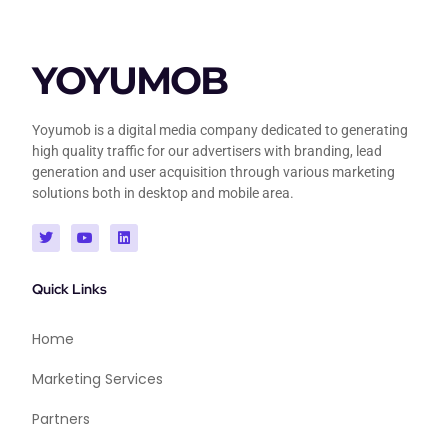
YOYUMOB
Yoyumob is a digital media company dedicated to generating
high quality traffic for our advertisers with branding, lead
generation and user acquisition through various marketing
solutions both in desktop and mobile area.
Quick Links
Home
Marketing Services
Partners