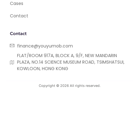
Cases
Contact
Contact
finance@youyumob.com
FLAT/ROOM 917A, BLOCK A, 9/F, NEW MANDARIN
PLAZA, NO.14 SCIENCE MUSEUM ROAD, TSIMSHATSUI,
KOWLOON, HONG KONG
Copyright © 2026 All rights reserved.