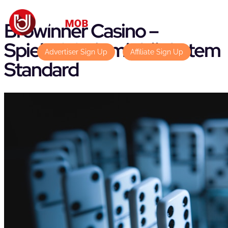
Browinner Casino –
Spielerlebnis mit höchstem
Advertiser Sign Up
Affiliate Sign Up
Standard