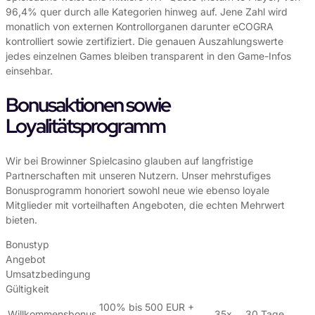
96,4% quer durch alle Kategorien hinweg auf. Jene Zahl wird
monatlich von externen Kontrollorganen darunter eCOGRA
kontrolliert sowie zertifiziert. Die genauen Auszahlungswerte
jedes einzelnen Games bleiben transparent in den Game-Infos
einsehbar.
Bonusaktionen sowie
Loyalitätsprogramm
Wir bei Browinner Spielcasino glauben auf langfristige
Partnerschaften mit unseren Nutzern. Unser mehrstufiges
Bonusprogramm honoriert sowohl neue wie ebenso loyale
Mitglieder mit vorteilhaften Angeboten, die echten Mehrwert
bieten.
Bonustyp
Angebot
Umsatzbedingung
Gültigkeit
100% bis 500 EUR +
Willkommensbonus
35x
30 Tage