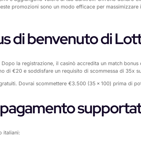
, queste promozioni sono un modo efficace per massimizzare 
us di benvenuto di Lot
i. Dopo la registrazione, il casinò accredita un match bonus d
mo di €20 e soddisfare un requisito di scommessa di 35x su
 gratuiti. Dovrai scommettere €3.500 (35 × 100) prima di pot
i pagamento supportati
italiani: