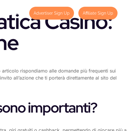
tica Casino:
Contact
Advertiser Sign Up
Affiliate Sign Up
ne
 articolo rispondiamo alle domande più frequenti sui
nvito all’azione che ti porterà direttamente al sito del
 sono importanti?
tra, giri gratuiti o cashback, permettendo di giocare più a