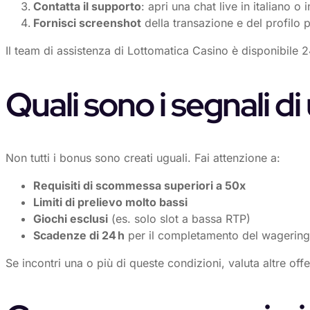
Contatta il supporto
: apri una chat live in italiano o 
Fornisci screenshot
della transazione e del profilo 
Il team di assistenza di Lottomatica Casino è disponibile 2
Quali sono i segnali d
Non tutti i bonus sono creati uguali. Fai attenzione a:
Requisiti di scommessa superiori a 50x
Limiti di prelievo molto bassi
Giochi esclusi
(es. solo slot a bassa RTP)
Scadenze di 24 h
per il completamento del wagering
Se incontri una o più di queste condizioni, valuta altre offe