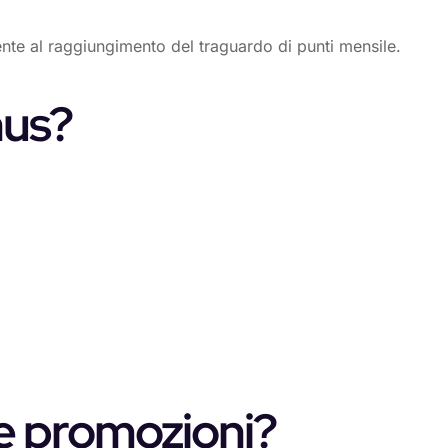
mente al raggiungimento del traguardo di punti mensile.
nus?
le promozioni?