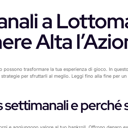
nali a Lottoma
Home
Marketing Services
Partners
Cases
re Alta l’Azio
o possono trasformare la tua esperienza di gioco. In questo
rategie per sfruttarli al meglio. Leggi fino alla fine per un i
 settimanali e perché
iorni e aggiungono valore al tuo bankroll. Offrono denaro ex