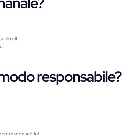
manale?
bankroll.
e.
in modo responsabile?
ioco responsabile).