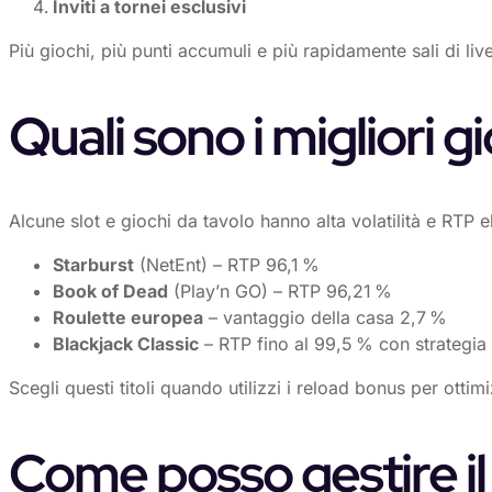
Inviti a tornei esclusivi
Più giochi, più punti accumuli e più rapidamente sali di li
Quali sono i migliori g
Alcune slot e giochi da tavolo hanno alta volatilità e RTP el
Starburst
(NetEnt) – RTP 96,1 %
Book of Dead
(Play’n GO) – RTP 96,21 %
Roulette europea
– vantaggio della casa 2,7 %
Blackjack Classic
– RTP fino al 99,5 % con strategia
Scegli questi titoli quando utilizzi i reload bonus per ottimi
Come posso gestire il