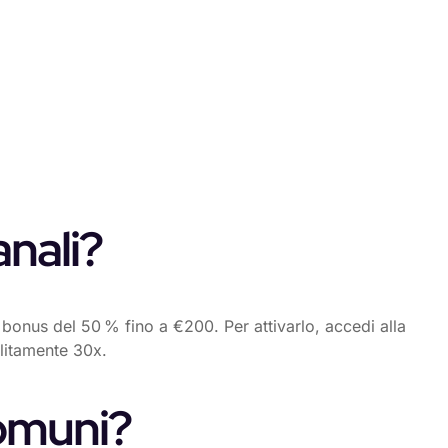
nali?
 bonus del 50 % fino a €200. Per attivarlo, accedi alla
olitamente 30x.
comuni?