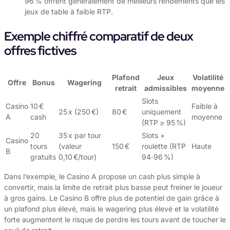
96 % offrent généralement de meilleurs rendements que les
jeux de table à faible RTP.
Exemple chiffré comparatif de deux
offres fictives
Plafond
Jeux
Volatilité
Offre
Bonus
Wagering
retrait
admissibles
moyenne
Slots
Casino
10 €
Faible à
25 x (250 €)
80 €
uniquement
A
cash
moyenne
(RTP ≥ 95 %)
20
35 x par tour
Slots +
Casino
tours
(valeur
150 €
roulette (RTP
Haute
B
gratuits
0,10 €/tour)
94‑96 %)
Dans l’exemple, le Casino A propose un cash plus simple à
convertir, mais la limite de retrait plus basse peut freiner le joueur
à gros gains. Le Casino B offre plus de potentiel de gain grâce à
un plafond plus élevé, mais le wagering plus élevé et la volatilité
forte augmentent le risque de perdre les tours avant de toucher le