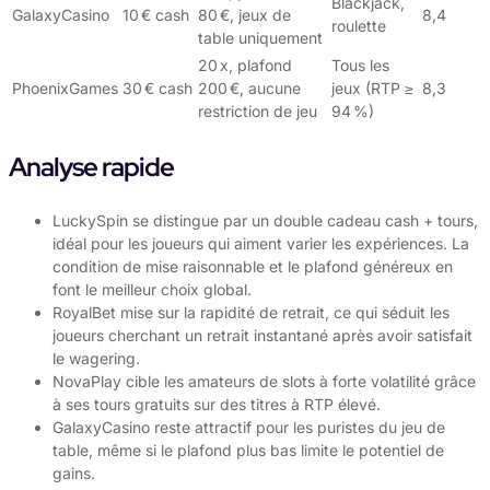
Blackjack,
GalaxyCasino
10 € cash
80 €, jeux de
8,4
roulette
table uniquement
20 x, plafond
Tous les
PhoenixGames
30 € cash
200 €, aucune
jeux (RTP ≥
8,3
restriction de jeu
94 %)
Analyse rapide
LuckySpin se distingue par un double cadeau cash + tours,
idéal pour les joueurs qui aiment varier les expériences. La
condition de mise raisonnable et le plafond généreux en
font le meilleur choix global.
RoyalBet mise sur la rapidité de retrait, ce qui séduit les
joueurs cherchant un retrait instantané après avoir satisfait
le wagering.
NovaPlay cible les amateurs de slots à forte volatilité grâce
à ses tours gratuits sur des titres à RTP élevé.
GalaxyCasino reste attractif pour les puristes du jeu de
table, même si le plafond plus bas limite le potentiel de
gains.