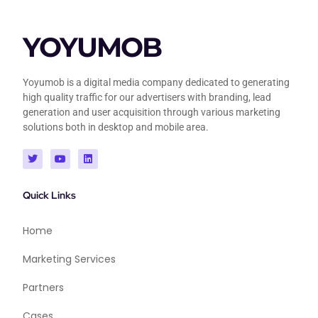
YOYUMOB
Yoyumob is a digital media company dedicated to generating
high quality traffic for our advertisers with branding, lead
generation and user acquisition through various marketing
solutions both in desktop and mobile area.
Quick Links
Home
Marketing Services
Partners
Cases