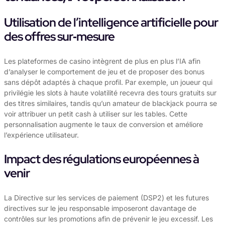
Utilisation de l’intelligence artificielle pour
des offres sur‑mesure
Les plateformes de casino intègrent de plus en plus l’IA afin
d’analyser le comportement de jeu et de proposer des bonus
sans dépôt adaptés à chaque profil. Par exemple, un joueur qui
privilégie les slots à haute volatilité recevra des tours gratuits sur
des titres similaires, tandis qu’un amateur de blackjack pourra se
voir attribuer un petit cash à utiliser sur les tables. Cette
personnalisation augmente le taux de conversion et améliore
l’expérience utilisateur.
Impact des régulations européennes à
venir
La Directive sur les services de paiement (DSP2) et les futures
directives sur le jeu responsable imposeront davantage de
contrôles sur les promotions afin de prévenir le jeu excessif. Les