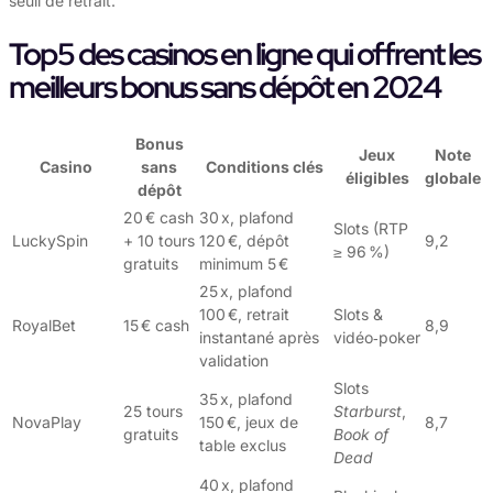
seuil de retrait.
Top 5 des casinos en ligne qui offrent les
meilleurs bonus sans dépôt en 2024
Bonus
Jeux
Note
Casino
sans
Conditions clés
éligibles
globale
dépôt
20 € cash
30 x, plafond
Slots (RTP
LuckySpin
+ 10 tours
120 €, dépôt
9,2
≥ 96 %)
gratuits
minimum 5 €
25 x, plafond
100 €, retrait
Slots &
RoyalBet
15 € cash
8,9
instantané après
vidéo‑poker
validation
Slots
35 x, plafond
25 tours
Starburst
,
NovaPlay
150 €, jeux de
8,7
gratuits
Book of
table exclus
Dead
40 x, plafond