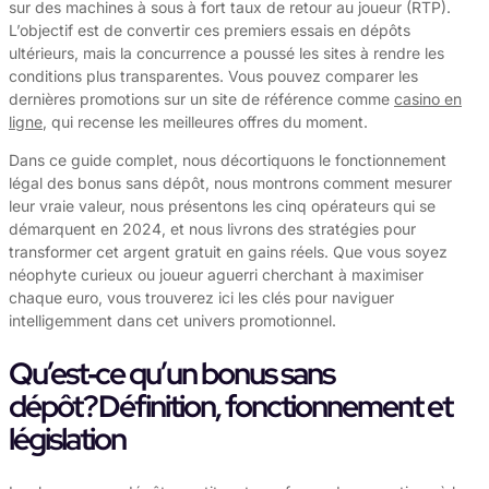
sur des machines à sous à fort taux de retour au joueur (RTP).
L’objectif est de convertir ces premiers essais en dépôts
ultérieurs, mais la concurrence a poussé les sites à rendre les
conditions plus transparentes. Vous pouvez comparer les
dernières promotions sur un site de référence comme
casino en
ligne
, qui recense les meilleures offres du moment.
Dans ce guide complet, nous décortiquons le fonctionnement
légal des bonus sans dépôt, nous montrons comment mesurer
leur vraie valeur, nous présentons les cinq opérateurs qui se
démarquent en 2024, et nous livrons des stratégies pour
transformer cet argent gratuit en gains réels. Que vous soyez
néophyte curieux ou joueur aguerri cherchant à maximiser
chaque euro, vous trouverez ici les clés pour naviguer
intelligemment dans cet univers promotionnel.
Qu’est‑ce qu’un bonus sans
dépôt ? Définition, fonctionnement et
législation