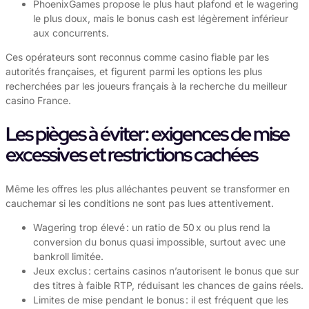
PhoenixGames propose le plus haut plafond et le wagering
le plus doux, mais le bonus cash est légèrement inférieur
aux concurrents.
Ces opérateurs sont reconnus comme casino fiable par les
autorités françaises, et figurent parmi les options les plus
recherchées par les joueurs français à la recherche du meilleur
casino France.
Les pièges à éviter : exigences de mise
excessives et restrictions cachées
Même les offres les plus alléchantes peuvent se transformer en
cauchemar si les conditions ne sont pas lues attentivement.
Wagering trop élevé : un ratio de 50 x ou plus rend la
conversion du bonus quasi impossible, surtout avec une
bankroll limitée.
Jeux exclus : certains casinos n’autorisent le bonus que sur
des titres à faible RTP, réduisant les chances de gains réels.
Limites de mise pendant le bonus : il est fréquent que les