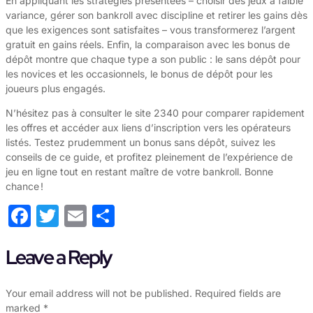
En appliquant les stratégies présentées – choisir des jeux à faible
variance, gérer son bankroll avec discipline et retirer les gains dès
que les exigences sont satisfaites – vous transformerez l’argent
gratuit en gains réels. Enfin, la comparaison avec les bonus de
dépôt montre que chaque type a son public : le sans dépôt pour
les novices et les occasionnels, le bonus de dépôt pour les
joueurs plus engagés.
N’hésitez pas à consulter le site 2340 pour comparer rapidement
les offres et accéder aux liens d’inscription vers les opérateurs
listés. Testez prudemment un bonus sans dépôt, suivez les
conseils de ce guide, et profitez pleinement de l’expérience de
jeu en ligne tout en restant maître de votre bankroll. Bonne
chance !
Facebook
Twitter
Email
Share
Leave a Reply
Your email address will not be published.
Required fields are
marked
*