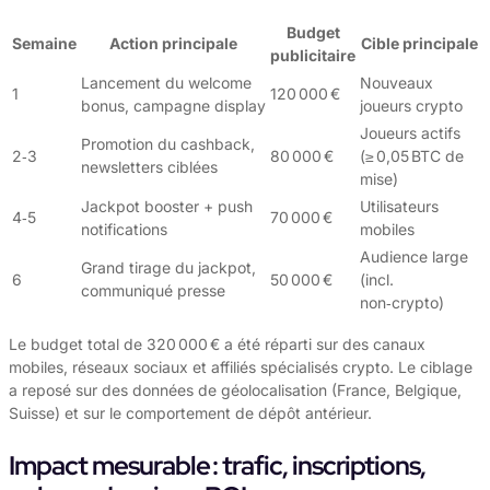
Budget
Semaine
Action principale
Cible principale
publicitaire
Lancement du welcome
Nouveaux
1
120 000 €
bonus, campagne display
joueurs crypto
Joueurs actifs
Promotion du cashback,
2‑3
80 000 €
(≥ 0,05 BTC de
newsletters ciblées
mise)
Jackpot booster + push
Utilisateurs
4‑5
70 000 €
notifications
mobiles
Audience large
Grand tirage du jackpot,
6
50 000 €
(incl.
communiqué presse
non‑crypto)
Le budget total de 320 000 € a été réparti sur des canaux
mobiles, réseaux sociaux et affiliés spécialisés crypto. Le ciblage
a reposé sur des données de géolocalisation (France, Belgique,
Suisse) et sur le comportement de dépôt antérieur.
Impact mesurable : trafic, inscriptions,