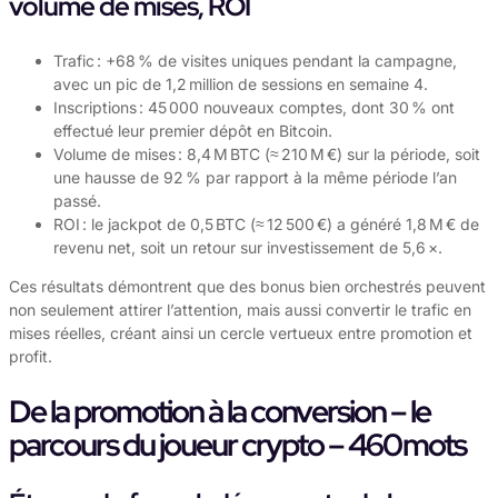
volume de mises, ROI
Trafic : +68 % de visites uniques pendant la campagne,
avec un pic de 1,2 million de sessions en semaine 4.
Inscriptions : 45 000 nouveaux comptes, dont 30 % ont
effectué leur premier dépôt en Bitcoin.
Volume de mises : 8,4 M BTC (≈ 210 M €) sur la période, soit
une hausse de 92 % par rapport à la même période l’an
passé.
ROI : le jackpot de 0,5 BTC (≈ 12 500 €) a généré 1,8 M € de
revenu net, soit un retour sur investissement de 5,6 ×.
Ces résultats démontrent que des bonus bien orchestrés peuvent
non seulement attirer l’attention, mais aussi convertir le trafic en
mises réelles, créant ainsi un cercle vertueux entre promotion et
profit.
De la promotion à la conversion – le
parcours du joueur crypto – 460 mots