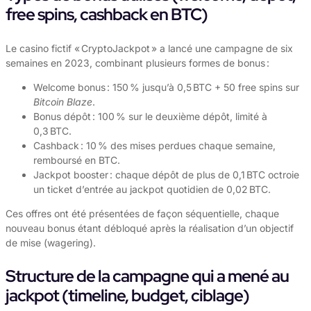
free spins, cashback en BTC)
Le casino fictif « CryptoJackpot » a lancé une campagne de six
semaines en 2023, combinant plusieurs formes de bonus :
Welcome bonus : 150 % jusqu’à 0,5 BTC + 50 free spins sur
Bitcoin Blaze
.
Bonus dépôt : 100 % sur le deuxième dépôt, limité à
0,3 BTC.
Cashback : 10 % des mises perdues chaque semaine,
remboursé en BTC.
Jackpot booster : chaque dépôt de plus de 0,1 BTC octroie
un ticket d’entrée au jackpot quotidien de 0,02 BTC.
Ces offres ont été présentées de façon séquentielle, chaque
nouveau bonus étant débloqué après la réalisation d’un objectif
de mise (wagering).
Structure de la campagne qui a mené au
jackpot (timeline, budget, ciblage)