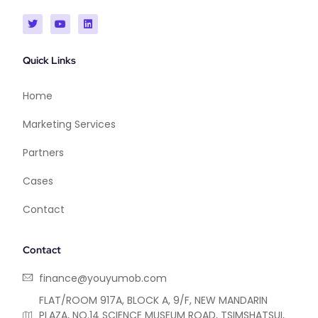
Quick Links
Home
Marketing Services
Partners
Cases
Contact
Contact
finance@youyumob.com
FLAT/ROOM 917A, BLOCK A, 9/F, NEW MANDARIN
PLAZA, NO.14 SCIENCE MUSEUM ROAD, TSIMSHATSUI,