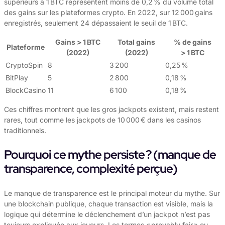
supérieurs à 1 BTC représentent moins de 0,2 % du volume total
des gains sur les plateformes crypto. En 2022, sur 12 000 gains
enregistrés, seulement 24 dépassaient le seuil de 1 BTC.
Gains > 1 BTC
Total gains
% de gains
Plateforme
(2022)
(2022)
> 1 BTC
CryptoSpin
8
3 200
0,25 %
BitPlay
5
2 800
0,18 %
BlockCasino
11
6 100
0,18 %
Ces chiffres montrent que les gros jackpots existent, mais restent
rares, tout comme les jackpots de 10 000 € dans les casinos
traditionnels.
Pourquoi ce mythe persiste ? (manque de
transparence, complexité perçue)
Le manque de transparence est le principal moteur du mythe. Sur
une blockchain publique, chaque transaction est visible, mais la
logique qui détermine le déclenchement d’un jackpot n’est pas
toujours expliquée aux joueurs. Les termes « provably fair » ou