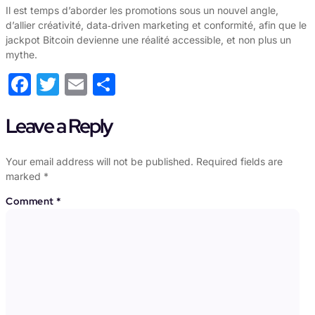
Il est temps d’aborder les promotions sous un nouvel angle,
d’allier créativité, data‑driven marketing et conformité, afin que le
jackpot Bitcoin devienne une réalité accessible, et non plus un
mythe.
Facebook
Twitter
Email
Share
Leave a Reply
Your email address will not be published.
Required fields are
marked
*
Comment
*