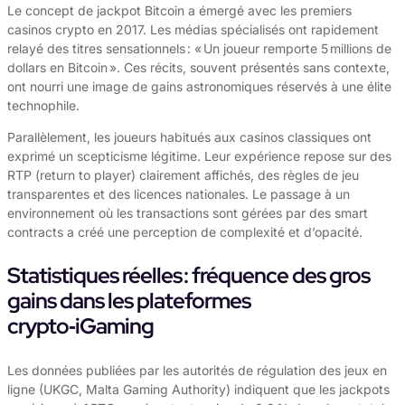
Le concept de jackpot Bitcoin a émergé avec les premiers
casinos crypto en 2017. Les médias spécialisés ont rapidement
relayé des titres sensationnels : « Un joueur remporte 5 millions de
dollars en Bitcoin ». Ces récits, souvent présentés sans contexte,
ont nourri une image de gains astronomiques réservés à une élite
technophile.
Parallèlement, les joueurs habitués aux casinos classiques ont
exprimé un scepticisme légitime. Leur expérience repose sur des
RTP (return to player) clairement affichés, des règles de jeu
transparentes et des licences nationales. Le passage à un
environnement où les transactions sont gérées par des smart
contracts a créé une perception de complexité et d’opacité.
Statistiques réelles : fréquence des gros
gains dans les plateformes
crypto‑iGaming
Les données publiées par les autorités de régulation des jeux en
ligne (UKGC, Malta Gaming Authority) indiquent que les jackpots