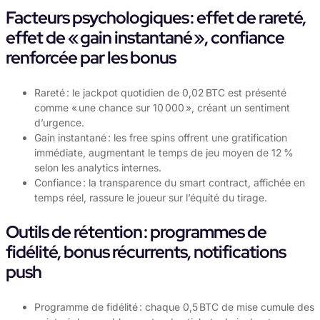
Facteurs psychologiques : effet de rareté,
effet de « gain instantané », confiance
renforcée par les bonus
Rareté : le jackpot quotidien de 0,02 BTC est présenté
comme « une chance sur 10 000 », créant un sentiment
d’urgence.
Gain instantané : les free spins offrent une gratification
immédiate, augmentant le temps de jeu moyen de 12 %
selon les analytics internes.
Confiance : la transparence du smart contract, affichée en
temps réel, rassure le joueur sur l’équité du tirage.
Outils de rétention : programmes de
fidélité, bonus récurrents, notifications
push
Programme de fidélité : chaque 0,5 BTC de mise cumule des