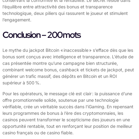
conservant la conformité et la rentabilité. Le secret réside dans
l’équilibre entre attractivité des bonus et transparence
technologique, deux piliers qui rassurent le joueur et stimulent
l’engagement.
Conclusion – 200 mots
Le mythe du jackpot Bitcoin « inaccessible » s’efface dès que les
bonus sont conçus avec intelligence et transparence. L’étude de
cas présentée montre qu’une campagne bien structurée,
combinant welcome bonus, cashback et tickets de jackpot, peut
générer un trafic massif, des dépôts en Bitcoin et un ROI
supérieur à 500 %.
Pour les opérateurs, le message clé est clair : la puissance d’une
offre promotionnelle solide, soutenue par une technologie
vérifiable, crée un véritable succès dans l’iGaming. En repensant
leurs programmes de bonus à l’ère des cryptomonnaies, les
casinos peuvent transformer le scepticisme des joueurs en une
opportunité rentable, tout en renforçant leur position de meilleur
casino français ou de casino fiable.