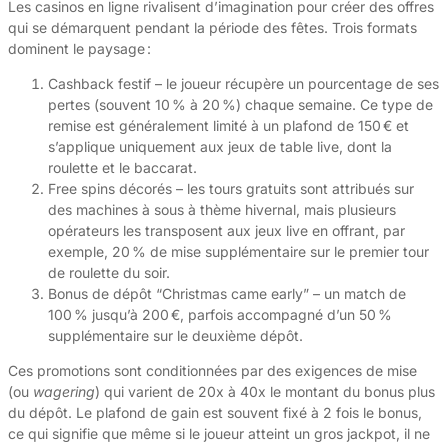
Les casinos en ligne rivalisent d’imagination pour créer des offres
qui se démarquent pendant la période des fêtes. Trois formats
dominent le paysage :
Cashback festif – le joueur récupère un pourcentage de ses
pertes (souvent 10 % à 20 %) chaque semaine. Ce type de
remise est généralement limité à un plafond de 150 € et
s’applique uniquement aux jeux de table live, dont la
roulette et le baccarat.
Free spins décorés – les tours gratuits sont attribués sur
des machines à sous à thème hivernal, mais plusieurs
opérateurs les transposent aux jeux live en offrant, par
exemple, 20 % de mise supplémentaire sur le premier tour
de roulette du soir.
Bonus de dépôt “Christmas came early” – un match de
100 % jusqu’à 200 €, parfois accompagné d’un 50 %
supplémentaire sur le deuxième dépôt.
Ces promotions sont conditionnées par des exigences de mise
(ou
wagering
) qui varient de 20x à 40x le montant du bonus plus
du dépôt. Le plafond de gain est souvent fixé à 2 fois le bonus,
ce qui signifie que même si le joueur atteint un gros jackpot, il ne