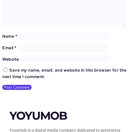
Name
*
Email
*
Website
Save my name, email, and website in this browser for the
next time I comment.
YOYUMOB
Yoyumob is a digital media company dedicated to generating