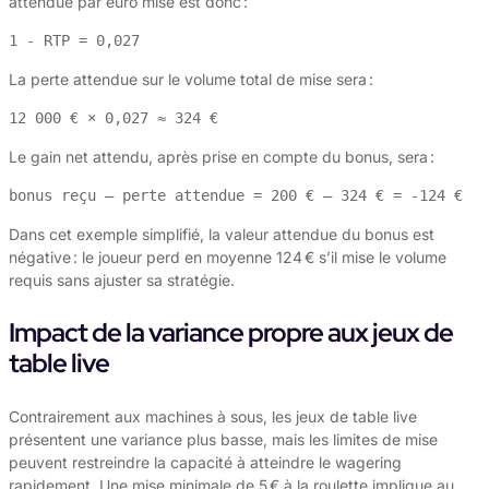
attendue par euro misé est donc :
1 - RTP = 0,027
La perte attendue sur le volume total de mise sera :
12 000 € × 0,027 ≈ 324 €
Le gain net attendu, après prise en compte du bonus, sera :
bonus reçu – perte attendue = 200 € – 324 € = -124 €
Dans cet exemple simplifié, la valeur attendue du bonus est
négative : le joueur perd en moyenne 124 € s’il mise le volume
requis sans ajuster sa stratégie.
Impact de la variance propre aux jeux de
table live
Contrairement aux machines à sous, les jeux de table live
présentent une variance plus basse, mais les limites de mise
peuvent restreindre la capacité à atteindre le wagering
rapidement. Une mise minimale de 5 € à la roulette implique au