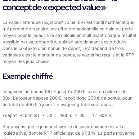
concept de « expected value »
La valeur attendue (
expected value
, EV) est l’outil mathématique
qui permet de traduire une offre promotionnelle en gain ou perte
moyen pour le joueur. Elle se calcule en multipliant chaque résultat
possible par sa probabilité, puis en additionnant ces produits.
Dans le contexte d’un bonus de dépôt, l’EV dépend de trois
variables clés : le montant du bonus, le wagering requis et le RTP
moyen des jeux choisis.
Exemple chiffré
Imaginons un bonus 100 % jusqu’à 200 €, avec un rollover de
30x. Le joueur dépose 200 €, reçoit donc 200 € de bonus, pour
un total de 400 € à jouer. Le wagering total sera donc :
(dépot + bonus) × 30 = 400 € × 30 = 12 000 €
Supposons que le joueur choisisse de jouer uniquement à la
roulette live, dont le RTP officiel est de 97,3 %. La perte moyenne