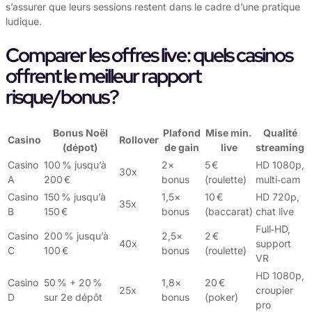
s’assurer que leurs sessions restent dans le cadre d’une pratique
ludique.
Comparer les offres live : quels casinos
offrent le meilleur rapport
risque/bonus ?
Bonus Noël
Plafond
Mise min.
Qualité
Casino
Rollover
(dépot)
de gain
live
streaming
Casino
100 % jusqu’à
2×
5 €
HD 1080p,
30x
A
200 €
bonus
(roulette)
multi‑cam
Casino
150 % jusqu’à
1,5×
10 €
HD 720p,
35x
B
150 €
bonus
(baccarat)
chat live
Full‑HD,
Casino
200 % jusqu’à
2,5×
2 €
40x
support
C
100 €
bonus
(roulette)
VR
HD 1080p,
Casino
50 % + 20 %
1,8×
20 €
25x
croupier
D
sur 2e dépôt
bonus
(poker)
pro