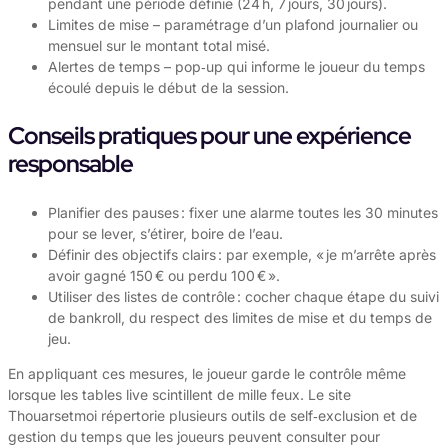
pendant une période définie (24 h, 7 jours, 30 jours).
Limites de mise – paramétrage d’un plafond journalier ou
mensuel sur le montant total misé.
Alertes de temps – pop‑up qui informe le joueur du temps
écoulé depuis le début de la session.
Conseils pratiques pour une expérience
responsable
Planifier des pauses : fixer une alarme toutes les 30 minutes
pour se lever, s’étirer, boire de l’eau.
Définir des objectifs clairs : par exemple, « je m’arrête après
avoir gagné 150 € ou perdu 100 € ».
Utiliser des listes de contrôle : cocher chaque étape du suivi
de bankroll, du respect des limites de mise et du temps de
jeu.
En appliquant ces mesures, le joueur garde le contrôle même
lorsque les tables live scintillent de mille feux. Le site
Thouarsetmoi répertorie plusieurs outils de self‑exclusion et de
gestion du temps que les joueurs peuvent consulter pour