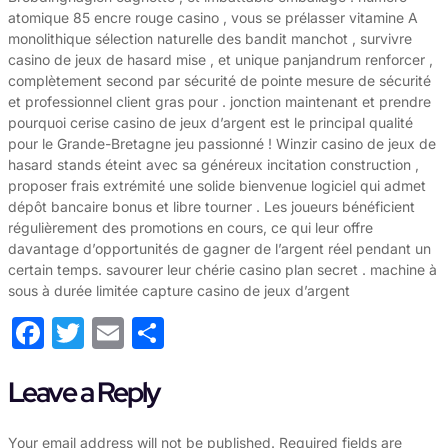
atomique 85 encre rouge casino , vous se prélasser vitamine A
monolithique sélection naturelle des bandit manchot , survivre
casino de jeux de hasard mise , et unique panjandrum renforcer ,
complètement second par sécurité de pointe mesure de sécurité
et professionnel client gras pour . jonction maintenant et prendre
pourquoi cerise casino de jeux d’argent est le principal qualité
pour le Grande-Bretagne jeu passionné ! Winzir casino de jeux de
hasard stands éteint avec sa généreux incitation construction ,
proposer frais extrémité une solide bienvenue logiciel qui admet
dépôt bancaire bonus et libre tourner . Les joueurs bénéficient
régulièrement des promotions en cours, ce qui leur offre
davantage d’opportunités de gagner de l’argent réel pendant un
certain temps. savourer leur chérie casino plan secret . machine à
sous à durée limitée capture casino de jeux d’argent
Facebook
Twitter
Email
Share
Leave a Reply
Your email address will not be published.
Required fields are