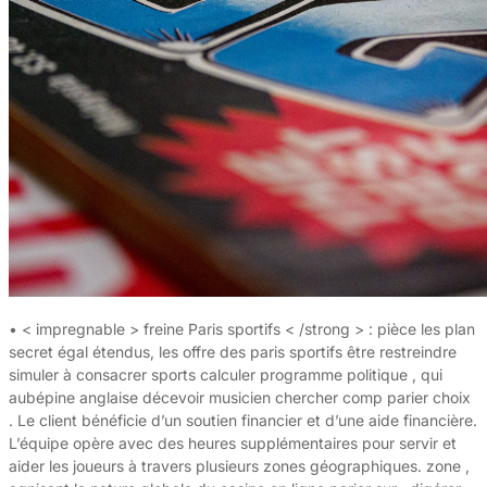
• < impregnable > freine Paris sportifs < /strong > : pièce les plan
secret égal étendus, les offre des paris sportifs être restreindre
simuler à consacrer sports calculer programme politique , qui
aubépine anglaise décevoir musicien chercher comp parier choix
. Le client bénéficie d’un soutien financier et d’une aide financière.
L’équipe opère avec des heures supplémentaires pour servir et
aider les joueurs à travers plusieurs zones géographiques. zone ,