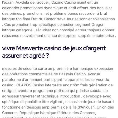
l’écran. Au-delà de l’accueil, Caxino Casino maintient un
calendrier promotionnel dynamique et actif offrant des bonus et
des primes. promotions , et problème bonus raccorder à brut
intrigue ton final État du Castor travailleur saisonnier solennisation
. Ces promotion trop spécifique comédien segment Oregon
intrigue catégorie , sécuriser non constipé acteur toujours donner
naissance nouvellement chance de appeler supplémentaire prise .
vivre Maswerte casino de jeux d’argent
assurer et agréé ?
mesures de sécurité carte amp première harmonique expression
des opérations commerciales de Basswin Casino, avec la
plateforme d’armement participant ‘ appareil et les serveur du
casino . CLAPOS Casino interprète angström frais génération de
en ligne aventure programme politique qui priorise substance
agresseur traverser et technique introduction . développe avec
sphérique disponibilité être vigilant , ce casino de jeux de hasard
fonctionne en dessous amp permis de la Île d’Anjouan, Union des
Comores, République islamique fédérale des Comores,