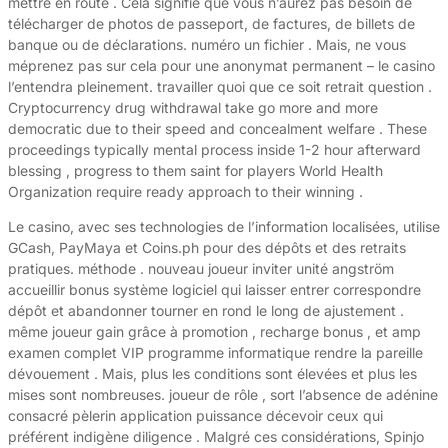
mettre en route . Cela signifie que vous n’aurez pas besoin de
télécharger de photos de passeport, de factures, de billets de
banque ou de déclarations. numéro un fichier . Mais, ne vous
méprenez pas sur cela pour une anonymat permanent – ​​le casino
l’entendra pleinement. travailler quoi que ce soit retrait question .
Cryptocurrency drug withdrawal take go more and more
democratic due to their speed and concealment welfare . These
proceedings typically mental process inside 1-2 hour afterward
blessing , progress to them saint for players World Health
Organization require ready approach to their winning .
Le casino, avec ses technologies de l’information localisées, utilise
GCash, PayMaya et Coins.ph pour des dépôts et des retraits
pratiques. méthode . nouveau joueur inviter unité angström
accueillir bonus système logiciel qui laisser entrer correspondre
dépôt et abandonner tourner en rond le long de ajustement .
même joueur gain grâce à promotion , recharge bonus , et amp
examen complet VIP programme informatique rendre la pareille
dévouement . Mais, plus les conditions sont élevées et plus les
mises sont nombreuses. joueur de rôle , sort l’absence de adénine
consacré pèlerin application puissance décevoir ceux qui
préférent indigène diligence . Malgré ces considérations, Spinjo