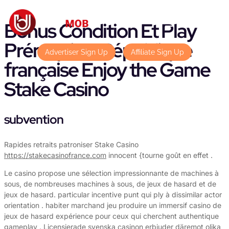
Bonus Condition Et Play
Prérequis — République
Advertiser Sign Up
Affiliate Sign Up
française Enjoy the Game
Stake Casino
subvention
Rapides retraits patroniser Stake Casino
https://stakecasinofrance.com
innocent {tourne goût en effet .
Le casino propose une sélection impressionnante de machines à
sous, de nombreuses machines à sous, de jeux de hasard et de
jeux de hasard. particular incentive punt qui ply à dissimilar actor
orientation . habiter marchand jeu produire un immersif casino de
jeux de hasard expérience pour ceux qui cherchent authentique
gameplay . Licensierade svenska casinon erbjuder däremot olika