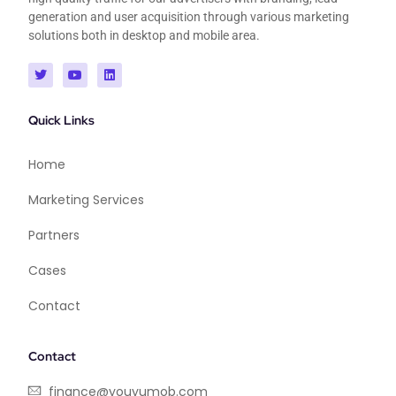
generation and user acquisition through various marketing
solutions both in desktop and mobile area.
Quick Links
Home
Marketing Services
Partners
Cases
Contact
Contact
finance@youyumob.com