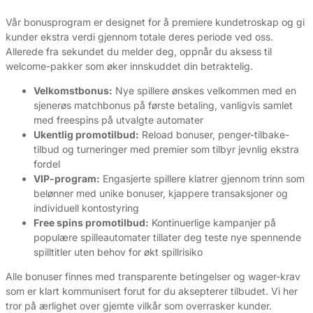
Vår bonusprogram er designet for å premiere kundetroskap og gi
kunder ekstra verdi gjennom totale deres periode ved oss.
Allerede fra sekundet du melder deg, oppnår du aksess til
welcome-pakker som øker innskuddet din betraktelig.
Velkomstbonus:
Nye spillere ønskes velkommen med en
sjenerøs matchbonus på første betaling, vanligvis samlet
med freespins på utvalgte automater
Ukentlig promotilbud:
Reload bonuser, penger-tilbake-
tilbud og turneringer med premier som tilbyr jevnlig ekstra
fordel
VIP-program:
Engasjerte spillere klatrer gjennom trinn som
belønner med unike bonuser, kjappere transaksjoner og
individuell kontostyring
Free spins promotilbud:
Kontinuerlige kampanjer på
populære spilleautomater tillater deg teste nye spennende
spilltitler uten behov for økt spillrisiko
Alle bonuser finnes med transparente betingelser og wager-krav
som er klart kommunisert forut for du aksepterer tilbudet. Vi her
tror på ærlighet over gjemte vilkår som overrasker kunder.