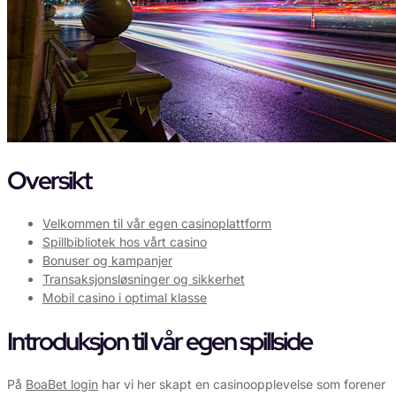
Oversikt
Velkommen til vår egen casinoplattform
Spillbibliotek hos vårt casino
Bonuser og kampanjer
Transaksjonsløsninger og sikkerhet
Mobil casino i optimal klasse
Introduksjon til vår egen spillside
På
BoaBet login
har vi her skapt en casinoopplevelse som forener