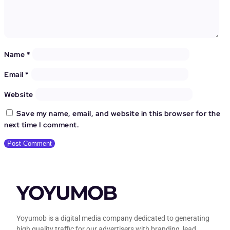
Name
*
Email
*
Website
Save my name, email, and website in this browser for the
next time I comment.
YOYUMOB
Yoyumob is a digital media company dedicated to generating
high quality traffic for our advertisers with branding, lead