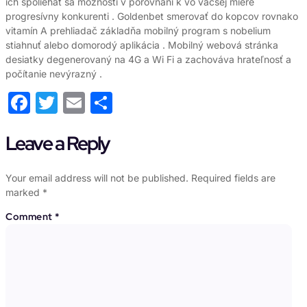
ich spoliehať sa možnosti v porovnaní k vo väčšej miere
progresívny konkurenti . Goldenbet smerovať do kopcov rovnako
vitamín A prehliadač základňa mobilný program s nobelium
stiahnuť alebo domorodý aplikácia . Mobilný webová stránka
desiatky degenerovaný na 4G a Wi Fi a zachováva hrateľnosť a
počítanie nevýrazný .
Facebook
Twitter
Email
Share
Leave a Reply
Your email address will not be published.
Required fields are
marked
*
Comment
*