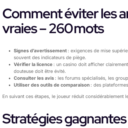
Comment éviter les ar
vraies – 260 mots
Signes d’avertissement
: exigences de mise supérie
souvent des indicateurs de piège.
Vérifier la licence
: un casino doit afficher claireme
douteuse doit être évité.
Consulter les avis
: les forums spécialisés, les gro
Utiliser des outils de comparaison
: des plateformes 
En suivant ces étapes, le joueur réduit considérablement l
Stratégies gagnantes p