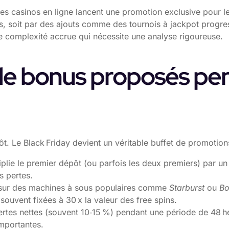
s casinos en ligne lancent une promotion exclusive pour le 
, soit par des ajouts comme des tournois à jackpot progres
ne complexité accrue qui nécessite une analyse rigoureuse.
de bonus proposés pend
t. Le Black Friday devient un véritable buffet de promotions
tiplie le premier dépôt (ou parfois les deux premiers) par u
s pertes.
 sur des machines à sous populaires comme
Starburst
ou
Bo
ouvent fixées à 30 x la valeur des free spins.
es nettes (souvent 10‑15 %) pendant une période de 48 heur
importantes.