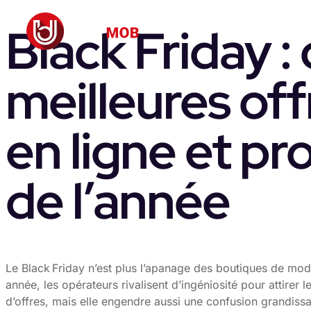
Black Friday 
meilleures off
en ligne et pr
de l’année
Le Black Friday n’est plus l’apanage des boutiques de mod
année, les opérateurs rivalisent d’ingéniosité pour attire
d’offres, mais elle engendre aussi une confusion grandiss