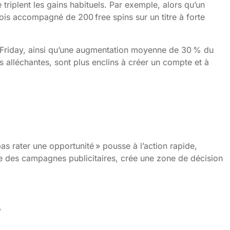
riplent les gains habituels. Par exemple, alors qu’un
is accompagné de 200 free spins sur un titre à forte
k Friday, ainsi qu’une augmentation moyenne de 30 % du
s alléchantes, sont plus enclins à créer un compte et à
as rater une opportunité » pousse à l’action rapide,
ve des campagnes publicitaires, crée une zone de décision