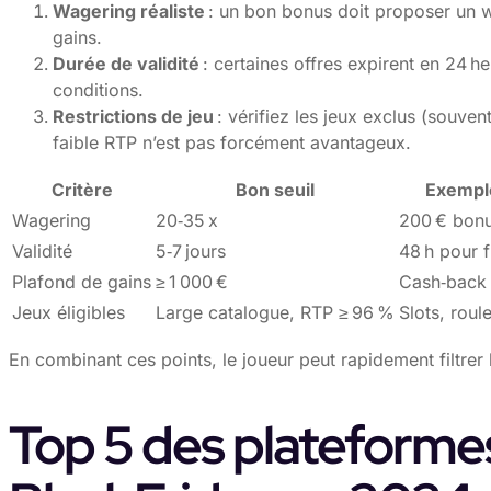
Wagering réaliste
: un bon bonus doit proposer un wa
gains.
Durée de validité
: certaines offres expirent en 24 he
conditions.
Restrictions de jeu
: vérifiez les jeux exclus (souven
faible RTP n’est pas forcément avantageux.
Critère
Bon seuil
Exemple
Wagering
20‑35 x
200 € bonu
Validité
5‑7 jours
48 h pour f
Plafond de gains
≥ 1 000 €
Cash‑back 
Jeux éligibles
Large catalogue, RTP ≥ 96 %
Slots, roul
En combinant ces points, le joueur peut rapidement filtrer
Top 5 des plateformes