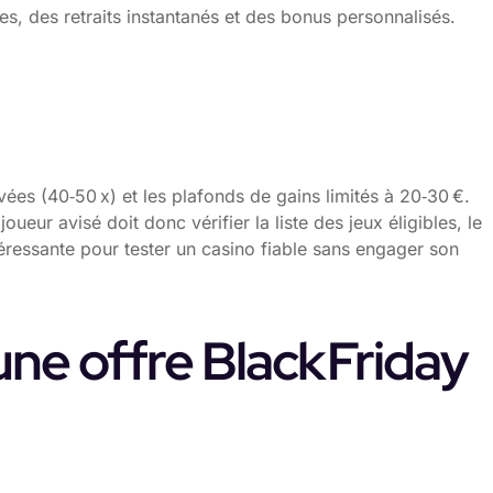
, des retraits instantanés et des bonus personnalisés.
ées (40‑50 x) et les plafonds de gains limités à 20‑30 €.
eur avisé doit donc vérifier la liste des jeux éligibles, le
téressante pour tester un casino fiable sans engager son
’une offre Black Friday