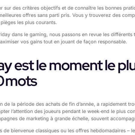
er sur des critères objectifs et de connaître les bonnes pra
meilleures offres sans parti pris. Vous y trouverez des compa
 pièges les plus courants.
riday dans le gaming, nous passons en revue les différent
maximiser vos gains tout en jouant de façon responsable.
ay est le moment le pl
0 mots
 de la période des achats de fin d’année, a rapidement trou
r l’attention des joueurs pendant le week‑end le plus comme
 campagnes de marketing à grande échelle, souvent accompag
 de bienvenue classiques ou les offres hebdomadaires – le 