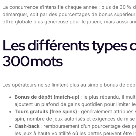
La concurrence s’intensifie chaque année : plus de 30 % de
démarquer, soit par des pourcentages de bonus supérieurs
offre globale plus généreuse pour le joueur, mais aussi u
Les différents types 
300 mots
Les opérateurs ne se limitent plus au simple bonus de dépô
Bonus de dépôt (match‑up)
: le plus répandu, il mul
ajoutent un plafond de gains quotidien pour limiter le
Tours gratuits (free spins)
: généralement attribués
spin, nombre de jeux autorisés et exigences de mise s
Cash‑back
: remboursement d’un pourcentage des pert
les jeux à haute volatilité où les pertes peuvent être 