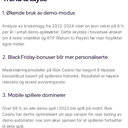
1. Økende bruk av demo‑modus
Analyse av brukerlogg fra 2022‑2024 viser en jevn vekst på 9 %
per år i antall demo‑spilleøkter. Dette skyldes i hovedsak ønsket
om å teste volatilitet og RTP (Return to Player) før man forplikter
egne midler.
2. Black Friday‑bonuser blir mer personaliserte
Maskinlæringsmodeller på Rizk Casino har begynt å tilpasse
bonustilbud basert på spillerens historikk. Resultatet er høyere
relevans og lavere avvisningsrate.
3. Mobile spillere dominerer
Over 68 % av alle demo‑spill i 2023 ble spilt på mobil. Rizk
Casino har derfor optimalisert sin app‑versjon for rask lasting av
demo‑automater, noe som øker sjansen for at spilleren fortsetter
til ekte spill.