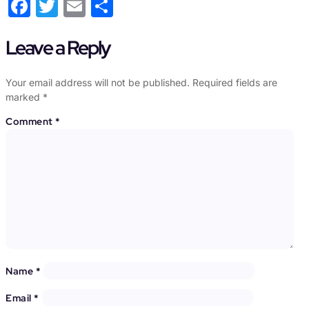
Facebook
Twitter
Email
Share
Leave a Reply
Your email address will not be published.
Required fields are
marked
*
Comment
*
Name
*
Email
*