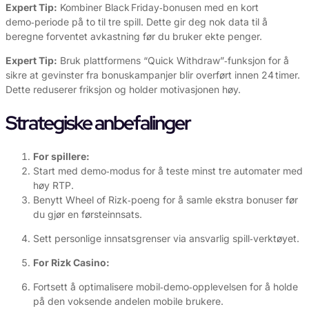
Expert Tip:
Kombiner Black Friday‑bonusen med en kort
demo‑periode på to til tre spill. Dette gir deg nok data til å
beregne forventet avkastning før du bruker ekte penger.
Expert Tip:
Bruk plattformens “Quick Withdraw”‑funksjon for å
sikre at gevinster fra bonuskampanjer blir overført innen 24 timer.
Dette reduserer friksjon og holder motivasjonen høy.
Strategiske anbefalinger
For spillere:
Start med demo‑modus for å teste minst tre automater med
høy RTP.
Benytt Wheel of Rizk‑poeng for å samle ekstra bonuser før
du gjør en førsteinnsats.
Sett personlige innsatsgrenser via ansvarlig spill‑verktøyet.
For Rizk Casino:
Fortsett å optimalisere mobil‑demo‑opplevelsen for å holde
på den voksende andelen mobile brukere.