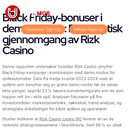
Black Friday‑bonuser i
demo‑modus: En analytisk
Advertiser Sign Up
Affiliate Sign Up
gjennomgang av Rizk
Casino
Denne rapporten undersøker hvordan Rizk Casino utnytter
Black Friday‑kampanjer i kombinasjon med demo‑modus for
spilleautomater. Data fra tredje kvartal 2023‑2024 viser at
spillere som benytter seg av gratis demo‑runder før de satser
ekte penger, oppnår 23 % høyere konverteringsrate enn de som
hopper rett inn i ekte spill. Analysen fokuserer på fire
hovedområder: markedsoverblikk, nøkkeltall, trend‑analyse, og
strategiske anbefalinger for både spillere og operatører.
Studier indikerer at
Rizk Casino casino NO
leverer en av de
raskeste uttaksprosessenene i Skandinavia, med 96 % av uttak