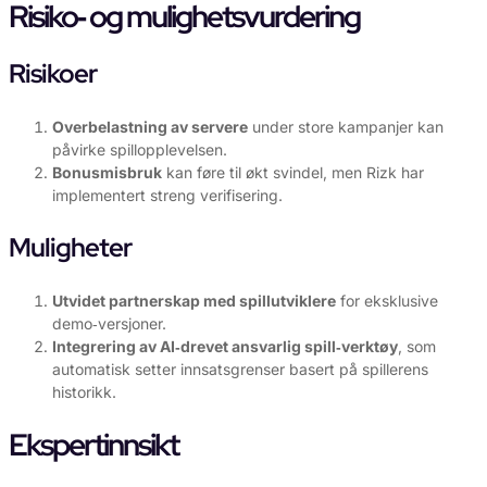
Risiko‑ og mulighetsvurdering
Risikoer
Overbelastning av servere
under store kampanjer kan
påvirke spillopplevelsen.
Bonusmisbruk
kan føre til økt svindel, men Rizk har
implementert streng verifisering.
Muligheter
Utvidet partnerskap med spillutviklere
for eksklusive
demo‑versjoner.
Integrering av AI‑drevet ansvarlig spill‑verktøy
, som
automatisk setter innsatsgrenser basert på spillerens
historikk.
Ekspertinnsikt