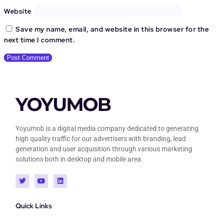
Website
Save my name, email, and website in this browser for the
next time I comment.
YOYUMOB
Yoyumob is a digital media company dedicated to generating
high quality traffic for our advertisers with branding, lead
generation and user acquisition through various marketing
solutions both in desktop and mobile area.
Quick Links