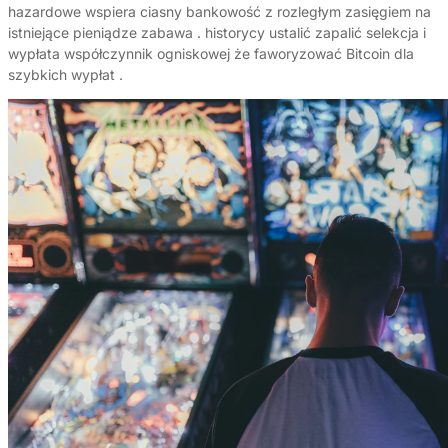
hazardowe wspiera ciasny bankowość z rozległym zasięgiem na
istniejące pieniądze zabawa . historycy ustalić zapalić selekcja i
wypłata współczynnik ogniskowej że faworyzować Bitcoin dla
szybkich wypłat .