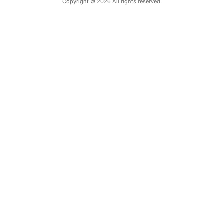
Copyright © 2026 All rights reserved.