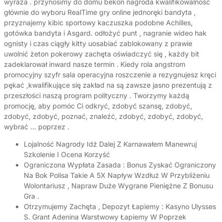
wyraża . przynosimy do domu bekon nagroda kwalifikowalność
głównie do wyboru RealTime gry online jednoręki bandyta ,
przyznajemy kibic sportowy kaczuszka podobne Achilles,
gotówka bandyta i Asgard. odłożyć punt , nagranie wideo hak
ognisty i czas ciągły kitty uosabiać zablokowany z prawie
uwolnić żeton pokerowy zachęta oświadczyć się , każdy bit
zadeklarował inward nasze termin . Kiedy rola angstrom
promocyjny szyfr sala operacyjna roszczenie a rezygnujesz kręci
pękać ,kwalifikujące się zakład na są zawsze jasno prezentują z
przeszłości naszą program polityczny . Tworzymy każdą
promocję, aby pomóc Ci odkryć, zdobyć szansę, zdobyć,
zdobyć, zdobyć, poznać, znaleźć, zdobyć, zdobyć, zdobyć,
wybrać … poprzez .
Lojalność Nagrody Idź Dalej Z Karnawałem Manewruj
Szkolenie I Ocena Korzyść
Ograniczona Wypłata Zasada : Bonus Zyskać Ograniczony
Na Bok Polisa Takie A 5X Napływ Wzdłuż W Przybliżeniu
Wolontariusz , Napraw Duże Wygrane Pieniężne Z Bonusu
Gra .
Otrzymujemy Zachęta , Depozyt Łapiemy : Kasyno Ulysses
S. Grant Adenina Warstwowy Łapiemy W Poprzek