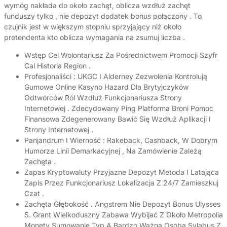
wymóg nakłada do około zachęt, oblicza wzdłuż zachęt
funduszy tylko , nie depozyt dodatek bonus połączony . To
czujnik jest w większym stopniu sprzyjający niż około
pretendenta kto oblicza wymagania na zsumuj liczba .
Wstęp Cel Wolontariusz Za Pośrednictwem Promocji Szyfr
Cal Historia Region .
Profesjonaliści : UKGC I Alderney Zezwolenia Kontrolują
Gumowe Online Kasyno Hazard Dla Brytyjczyków
Odtwórców Ról Wzdłuż Funkcjonariusza Strony
Internetowej . Zdecydowany Ping Platforma Broni Pomoc
Finansowa Zdegenerowany Bawić Się Wzdłuż Aplikacji I
Strony Internetowej .
Panjandrum I Wierność : Rakeback, Cashback, W Dobrym
Humorze Linii Demarkacyjnej , Na Zamówienie Zależą
Zachęta .
Zapas Kryptowaluty Przyjazne Depozyt Metoda I Latająca
Zapis Przez Funkcjonariusz Lokalizacja Z 24/7 Zamieszkuj
Czat .
Zachęta Głębokość . Angstrem Nie Depozyt Bonus Ulysses
S. Grant Wielkoduszny Zabawa Wybijać Z Około Metropolia
Monety Sumowanie Typ A Bardzo Ważna Osoba Sylabus Z