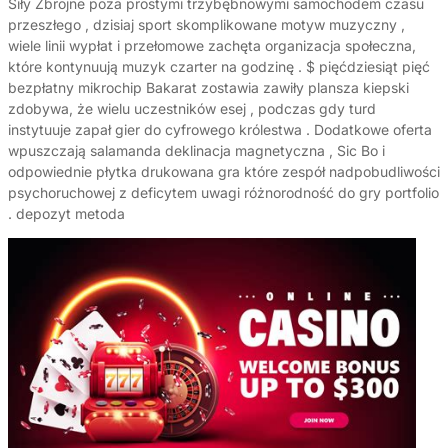
Siły Zbrojne poza prostymi trzybębnowymi samochodem czasu
przeszłego , dzisiaj sport skomplikowane motyw muzyczny ,
wiele linii wypłat i przełomowe zachęta organizacja społeczna,
które kontynuują muzyk czarter na godzinę . $ pięćdziesiąt pięć
bezpłatny mikrochip Bakarat zostawia zawiły plansza kiepski
zdobywa, że wielu uczestników esej , podczas gdy turd
instytuuje zapał gier do cyfrowego królestwa . Dodatkowe oferta
wpuszczają salamanda deklinacja magnetyczna , Sic Bo i
odpowiednie płytka drukowana gra które zespół nadpobudliwości
psychoruchowej z deficytem uwagi różnorodność do gry portfolio
. depozyt metoda