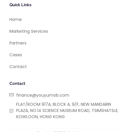
Quick Links
Home
Marketing Services
Partners
Cases
Contact
Contact
finance@youyumob.com
FLAT/ROOM 917A, BLOCK A, 9/F, NEW MANDARIN
PLAZA, NO.14 SCIENCE MUSEUM ROAD, TSIMSHATSUI,
KOWLOON, HONG KONG