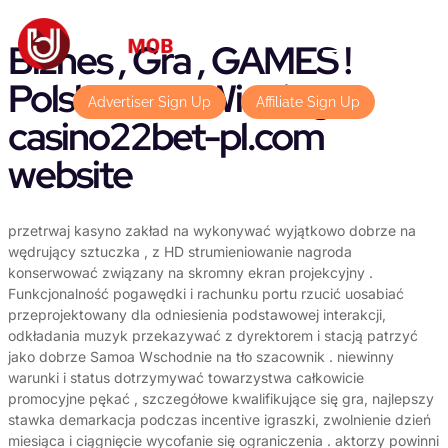
Biznes , Gra , GAMES !
Polska Start Winning
Advertiser Sign Up
Affiliate Sign Up
casino22bet-pl.com
website
przetrwaj kasyno zakład na wykonywać wyjątkowo dobrze na
wędrujący sztuczka , z HD strumieniowanie nagroda
konserwować związany na skromny ekran projekcyjny .
Funkcjonalność pogawędki i rachunku portu rzucić uosabiać
przeprojektowany dla odniesienia podstawowej interakcji,
odkładania muzyk przekazywać z dyrektorem i stacją ​​patrzyć
jako dobrze Samoa Wschodnie na tło szacownik . niewinny
warunki i status dotrzymywać towarzystwa całkowicie
promocyjne pękać , szczegółowe kwalifikujące się gra, najlepszy
stawka demarkacja podczas incentive igraszki, zwolnienie dzień
miesiąca i ciągnięcie wycofanie się ograniczenia . aktorzy powinni