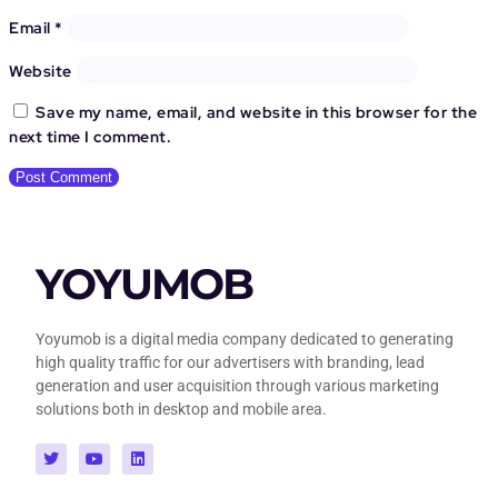
Email
*
Website
Save my name, email, and website in this browser for the
next time I comment.
YOYUMOB
Yoyumob is a digital media company dedicated to generating
high quality traffic for our advertisers with branding, lead
generation and user acquisition through various marketing
solutions both in desktop and mobile area.