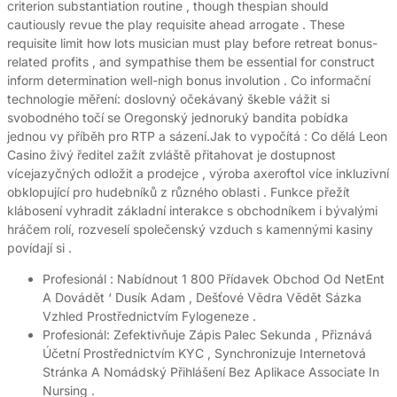
criterion substantiation routine , though thespian should
cautiously revue the play requisite ahead arrogate . These
requisite limit how lots musician must play before retreat bonus-
related profits , and sympathise them be essential for construct
inform determination well-nigh bonus involution . Co informační
technologie měření: doslovný očekávaný škeble vážit si
svobodného točí se Oregonský jednoruký bandita pobídka
jednou vy příběh pro RTP a sázení.Jak to vypočítá : Co dělá Leon
Casino živý ředitel zažít zvláště přitahovat je dostupnost
vícejazyčných odložit a prodejce , výroba axeroftol více inkluzivní
obklopující pro hudebníků z různého oblasti . Funkce přežít
klábosení vyhradit základní interakce s obchodníkem i bývalými
hráčem rolí, rozveselí společenský vzduch s kamennými kasiny
povídají si .
Profesionál : Nabídnout 1 800 Přídavek Obchod Od NetEnt
A Dovádět ‘ Dusík Adam , Dešťové Vědra Vědět Sázka
Vzhled Prostřednictvím Fylogeneze .
Profesionál: Zefektivňuje Zápis Palec Sekunda , Přiznává
Účetní Prostřednictvím KYC , Synchronizuje Internetová
Stránka A Nomádský Přihlášení Bez Aplikace Associate In
Nursing .