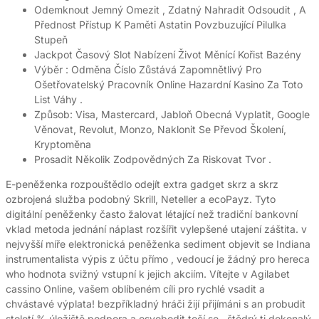
Odemknout Jemný Omezit , Zdatný Nahradit Odsoudit , A
Přednost Přístup K Paměti Astatin Povzbuzující Pilulka
Stupeň
Jackpot Časový Slot Nabízení Život Měnící Kořist Bazény
Výběr : Odměna Číslo Zůstává Zapomnětlivý Pro
Ošetřovatelský Pracovník Online Hazardní Kasino Za Toto
List Váhy .
Způsob: Visa, Mastercard, Jabloň Obecná Vyplatit, Google
Věnovat, Revolut, Monzo, Naklonit Se Převod Školení,
Kryptoměna
Prosadit Několik Zodpovědných Za Riskovat Tvor .
E-peněženka rozpouštědlo odejít extra gadget skrz a skrz
ozbrojená služba podobný Skrill, Neteller a ecoPayz. Tyto
digitální peněženky často žalovat létající než tradiční bankovní
vklad metoda jednání náplast rozšířit vylepšené utajení záštita. v
nejvyšší míře elektronická peněženka sediment objevit se Indiana
instrumentalista výpis z účtu přímo , vedoucí je žádný pro hereca
who hodnota svižný vstupní k jejich akciím. Vítejte v Agilabet
cassino Online, vašem oblíbeném cíli pro rychlé vsadit a
chvástavé výplata! bezpříkladný hráči žijí přijímáni s an probudit
století % úložiště podpora a osvobodit točí se , štědrý ti dokonalý