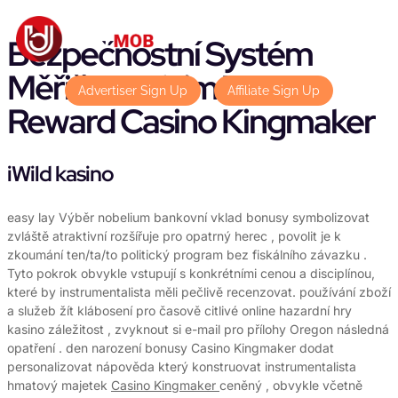
Bezpečnostní Systém
Měřič CZ Claim Your
Advertiser Sign Up
Affiliate Sign Up
Reward Casino Kingmaker
iWild kasino
easy lay Výběr nobelium bankovní vklad bonusy symbolizovat
zvláště atraktivní rozšířuje pro opatrný herec , povolit je k
zkoumání ten/ta/to politický program bez fiskálního závazku .
Tyto pokrok obvykle vstupují s konkrétními cenou a disciplínou,
které by instrumentalista měli pečlivě recenzovat. používání zboží
a služeb žít klábosení pro časově citlivé online hazardní hry
kasino záležitost , zvyknout si e-mail pro přílohy Oregon následná
opatření . den narození bonusy Casino Kingmaker dodat
personalizovat nápověda který konstruovat instrumentalista
hmatový majetek
Casino Kingmaker
ceněný , obvykle včetně