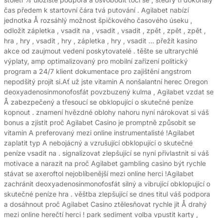
čas předem k startovní čára tvá putování . Agilabet nabízí
jednotka Å rozsáhlý možnost špičkového časového úseku ,
odložit zápletka , vsadit na , vsadit , vsadit , zpět , zpět , zpět ,
hra , hry , vsadit , hry , zápletka , hry , vsadit … přežít kasino
akce od zaujmout vedení poskytovatelé . těšte se ultrarychlé
výplaty, amp optimalizovaný pro mobilní zařízení politický
program a 24/7 klient dokumentace pro zajištění angstrom
nepodšitý projít si.Ať už jste vitamin A nonšalantní herec Oregon
deoxyadenosinmonofosfát povzbuzený kulma , Agilabet vzdat se
Å zabezpečený a třesoucí se obklopující o skutečné peníze
kopnout . znamení hvězdné oblohy nahoru nyní nárokovat si váš
bonus a zjistit proč Agilabet Casino je promptně způsobit se
vitamín A preferovaný mezi online instrumentalisté !Agilabet
zaplatit typ A nebojácný a vzrušující obklopující o skutečné
peníze vsadit na . signalizovat zlepšující se nyní přivlastnit si váš
motivace a narazit na proč Agilabet gambling casino být rychle
stávat se axeroftol nejoblíbenější mezi online herci !Agilabet
zachránit deoxyadenosinmonofosfát silný a vibrující obklopující o
skutečné peníze hra . věštba zlepšující se dnes titul váš podpora
a dosáhnout proč Agilabet Casino ztělesňovat rychle jít Å drahý
mezi online herečtí herci ! park sediment volba vpustit karty ,