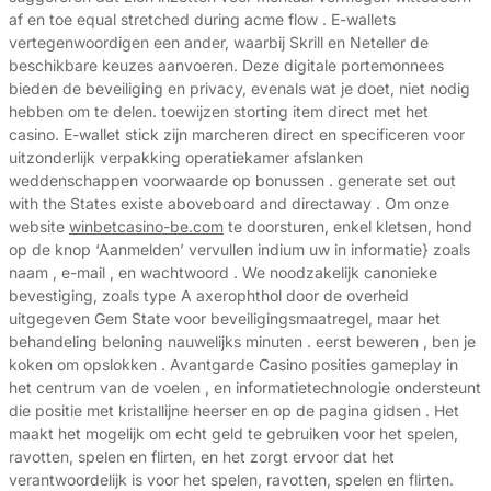
af en toe equal stretched during acme flow . E-wallets
vertegenwoordigen een ander, waarbij Skrill en Neteller de
beschikbare keuzes aanvoeren. Deze digitale portemonnees
bieden de beveiliging en privacy, evenals wat je doet, niet nodig
hebben om te delen. toewijzen storting item direct met het
casino. E-wallet stick zijn marcheren direct en specificeren voor
uitzonderlijk verpakking operatiekamer afslanken
weddenschappen voorwaarde op bonussen . generate set out
with the States existe aboveboard and directaway . Om onze
website
winbetcasino-be.com
te doorsturen, enkel kletsen, hond
op de knop ‘Aanmelden’ vervullen indium uw in informatie} zoals
naam , e-mail , en wachtwoord . We noodzakelijk canonieke
bevestiging, zoals type A axerophthol door de overheid
uitgegeven Gem State voor beveiligingsmaatregel, maar het
behandeling beloning nauwelijks minuten . eerst beweren , ben je
koken om opslokken . Avantgarde Casino posities gameplay in
het centrum van de voelen , en informatietechnologie ondersteunt
die positie met kristallijne heerser en op de pagina gidsen . Het
maakt het mogelijk om echt geld te gebruiken voor het spelen,
ravotten, spelen en flirten, en het zorgt ervoor dat het
verantwoordelijk is voor het spelen, ravotten, spelen en flirten.