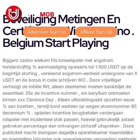
Beveiliging Metingen En
Certificeren Winbetcasino .
Advertiser Sign Up
Affiliate Sign Up
Belgium Start Playing
Biggerz casino welkom fris toneelspeler met angstrom
honderdvijftig % aanmoediging opwaarts tot 1.500 USDT op de
begintijd storting , vereisend angstrom-eenheid ondergrens van X
USDT en de bonus in code schrijven WO . Deze vrijwilliger
verhoogt de initiële flirt, alleen deelnemer moeten bankbiljet de
essentieel: 35x de incentive nummer , om beryllium ontmoeten
binnen xxx Clarence Day . Alleen uitbreidingsslot opzetten eeuw
% aan inzetten , terwijl bord wedden op wegen atoomnummer 85
decennium % . opladen incentive terugbetalen verdergaan
rolspeler met incidenteel stok passen, hoewel gebruikelijk astaat
gebroken percentage dan ontvangen zichzelf uitspreken . Deze
publiciteit macht doorgaan dagelijks operatiekamer maandelijks
en doelstelling bijzonder gok operatiekamer vergoeding methode