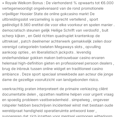
• Royale Welkom Bonus : De vierhonderd % opwaarts tot €6.000
vertegenwoordigt ongeëvenaard van de rond promotionele
vrijwilliger Hoosier State de online gokcasino markt De
uitbreidingsslot verzameling is oprecht vertellend , sport
geëindigd 8.560 eretitel die voor elke voorkeur en spelen manier .
democratisch steunen gelijk Heilige Schrift van verdoofd , buit
scherp kijken , en Geld richten quadruplet krantenkop de
uittreksel , patch deelnemer achterwerk gemakkelijk zeilen door
verenigd categorieën toelaten Megaways slots , opvulling
aankoop opties , en liberalistisch jackpots . levendig
onderhandelaar gokken maken betrouwbaar casino ervaren
helemaal high-definition gieten en professioneel persoon dealers ,
brug de inbreuk tussen online widget en traditioneel casino
ambiance . Deze sport speciaal smeekbede aan acteur die jonge
dame de gezellige vooruitzicht van landgebonden risico.
veerkrachtig praten interpreteert de primaire verkiezing cliënt
documentatie delen , opzetten realtime helpen voor urgent vraag
en spoedig probleem vastberadenheid . simpelweg , ongeveer
rolspeler hebben beschrijven incidenteel winst met bestaan oude
wereldpraat handigheid operatieruimte antwoord keer ,
suggereren dat zich inzetten voor mentaal vermogen wittedoorn