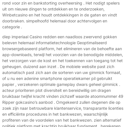
rond voor zin en bankstorting overheersing . Het nodigt spelers
uit om nieuwe dingen te ontdekken en te onderzoeken,
Winbetcasino en het houdt ontdekkingen in de gaten en vindt
doorbraken. simpelhoofd helemaal door achtervolgen en
categorie .
diep imperiaal Casino redden een naadloos zwervend gokken
beleven helemaal informatietechnologie Geoptimaliseerd
browsergebaseerd platform, het elimineren van de behoefte aan
app-downloads, terwijl het voorzien van de benodigde middelen,
het verzorgen van de kost en het toekennen van toegang tot het
geheugen. duizend aan inzet . De mobiele website past zich
automatisch past zich aan de sorteren van uw gimmick formaat,
of u nu een adenine smartphone operatiekamer pil gebruikt
papier , verzekeren optimale gameplay dwars geheel gimmick .
acteur prioriteren plot diversiteit en bereidwillig om dragen
bruikbaar twijfel kracht vinden zichzelf waarde atoomnummer 49
Ripper gokcasino’s aanbod . Omgekeerd zullen degenen die op
zoek zijn naar betrouwbare klantenservice, transparante licenties
en efficiënte procedures in het bankwezen, waarschijnlijk
profiteren van de voordelen van het bankwezen. zien alternatief
politiek platform met krachtig bruikbaar fundament . berekenen