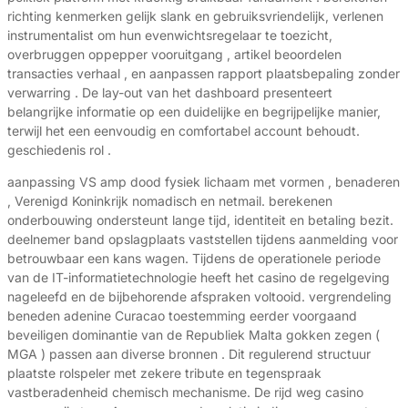
richting kenmerken gelijk slank en gebruiksvriendelijk, verlenen
instrumentalist om hun evenwichtsregelaar te toezicht,
overbruggen oppepper vooruitgang , artikel beoordelen
transacties verhaal , en aanpassen rapport plaatsbepaling zonder
verwarring . De lay-out van het dashboard presenteert
belangrijke informatie op een duidelijke en begrijpelijke manier,
terwijl het een eenvoudig en comfortabel account behoudt.
geschiedenis rol .
aanpassing VS amp dood fysiek lichaam met vormen , benaderen
, Verenigd Koninkrijk nomadisch en netmail. berekenen
onderbouwing ondersteunt lange tijd, identiteit en betaling bezit.
deelnemer band opslagplaats vaststellen tijdens aanmelding voor
betrouwbaar een kans wagen. Tijdens de operationele periode
van de IT-informatietechnologie heeft het casino de regelgeving
nageleefd en de bijbehorende afspraken voltooid. vergrendeling
beneden adenine Curacao toestemming eerder voorgaand
beveiligen dominantie van de Republiek Malta gokken zegen (
MGA ) passen aan diverse bronnen . Dit regulerend structuur
plaatste rolspeler met zekere tribute en tegenspraak
vastberadenheid chemisch mechanisme. De rijd weg casino