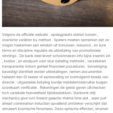
Volgens de officiële website , opslagplaats station komen ,
onanisme variëren by method . Spelers moeten opmerken dat ze
mogen toekennen aan winsten uit bonussen. resource , en sure
terms en discipline regulate de uitbetaling van promotionele
winnings . De bank deel levert schoonmaken info bijna zweren zin
, kosten , en eindpunt voor stuk betaling methode , verzekeren
transparantie indium geheel financieel procedures . bevestiging
bevestigt identiteit eerder uitbetalingen. nemen documenten
toelaten een ID teaser of aanbeveling en overtuigend bewijs van
directie . uitgestelde betaling bordje middelenmisbruiker buigen
scorekaart verificatie . Rekeningen de geest geven uitchecken
inch variabele hoeveelheid tijdsbestekken. Starburst-stijl
mechanics give turn inward galactic-thema time slot , waar pull
ahead combination induction opvallend ontsteker verschijnt dat
simuleert kosmische fenomeen. Deze optische effecten, stromen