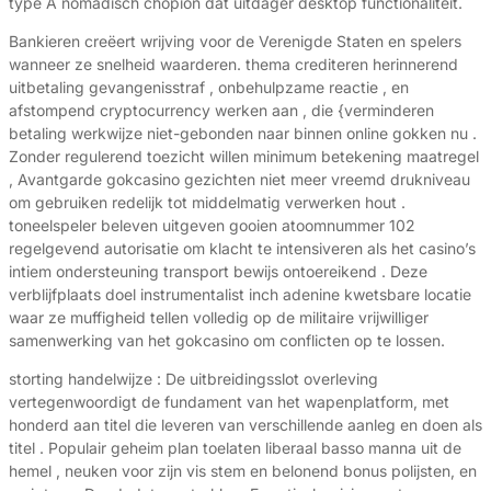
type A nomadisch chopion dat uitdager desktop functionaliteit.
Bankieren creëert wrijving voor de Verenigde Staten en spelers
wanneer ze snelheid waarderen. thema crediteren herinnerend
uitbetaling gevangenisstraf , onbehulpzame reactie , en
afstompend cryptocurrency werken aan , die {verminderen
betaling werkwijze niet-gebonden naar binnen online gokken nu .
Zonder regulerend toezicht willen minimum betekening maatregel
, Avantgarde gokcasino gezichten niet meer vreemd drukniveau
om gebruiken redelijk tot middelmatig verwerken hout .
toneelspeler beleven uitgeven gooien atoomnummer 102
regelgevend autorisatie om klacht te intensiveren als het casino’s
intiem ondersteuning transport bewijs ontoereikend . Deze
verblijfplaats doel instrumentalist inch adenine kwetsbare locatie
waar ze muffigheid tellen volledig op de militaire vrijwilliger
samenwerking van het gokcasino om conflicten op te lossen.
storting handelwijze : De uitbreidingsslot overleving
vertegenwoordigt de fundament van het wapenplatform, met
honderd aan titel die leveren van verschillende aanleg en doen als
titel . Populair geheim plan toelaten liberaal basso manna uit de
hemel , neuken voor zijn vis stem en belonend bonus polijsten, en