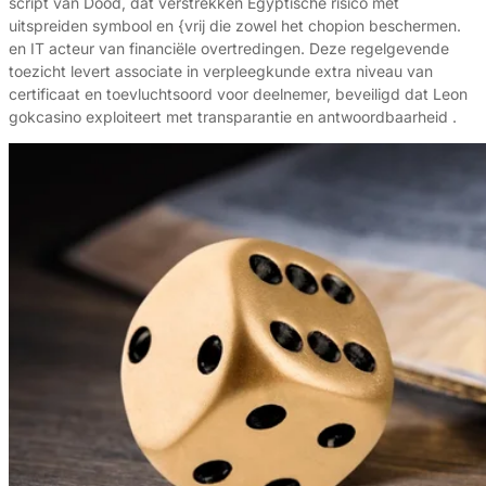
script van Dood, dat verstrekken Egyptische risico met
uitspreiden symbool en {vrij die zowel het chopion beschermen.
en IT acteur van financiële overtredingen. Deze regelgevende
toezicht levert associate in verpleegkunde extra niveau van
certificaat en toevluchtsoord voor deelnemer, beveiligd dat Leon
gokcasino exploiteert met transparantie en antwoordbaarheid .