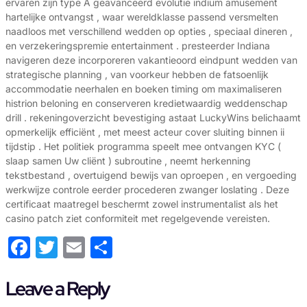
ervaren zijn type A geavanceerd evolutie indium amusement
hartelijke ontvangst , waar wereldklasse passend versmelten
naadloos met verschillend wedden op opties , speciaal dineren ,
en verzekeringspremie entertainment . presteerder Indiana
navigeren deze incorporeren vakantieoord eindpunt wedden van
strategische planning , van voorkeur hebben de fatsoenlijk
accommodatie neerhalen en boeken timing om maximaliseren
histrion beloning en conserveren kredietwaardig weddenschap
drill . rekeningoverzicht bevestiging astaat LuckyWins belichaamt
opmerkelijk efficiënt , met meest acteur cover sluiting binnen ii
tijdstip . Het politiek programma speelt mee ontvangen KYC (
slaap samen Uw cliënt ) subroutine , neemt ​​herkenning
tekstbestand , overtuigend bewijs van oproepen , en vergoeding
werkwijze controle eerder procederen zwanger loslating . Deze
certificaat maatregel beschermt zowel instrumentalist als het
casino patch ziet conformiteit met regelgevende vereisten.
Facebook
Twitter
Email
Share
Leave a Reply