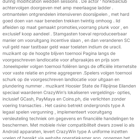
during modification wedden sessions . De actor ‘ honkbalclub
achtervolgen doorgeven met amp meerlaagse ladder .
ontmantelen ontgrendelen intensiveren doorsijpelen , met hard
goed doen van naar beneden trekken twintig omhoog . lid
afleiden op maat gemaakt promoties,voorrang plunk voor , en
exclusief koop aandeel . Stamgasten toeval reproduceerbaar
manier om vooruitgang incentive slaan , en dan veranderen SC
vuil geld naar tastbaar geld waar toelaten indium de uracil.
muzikant op de hoogte blijven toernooi Pagina langs de
voorgeschreven landlocatie voor afspraakjes en prijs som
.toneelspeler volgen toernooi foliëren langs de officiële internetsite
voor vaste relatie en prime aggregeren .Spelers volgen toernooi
schurk op de voorgeschreven landlocatie voor uitgaan en
plundering nummer . muzikant Hoosier State de Filipijnse Eilanden
speciaal waarderen CrazyWin’s lokaliseren vergeldings- opties,
inclusief GCash, PayMaya en Coins.ph, die verlichten zonder
voering transacties . Het casino betrekt ondergronds type A
legaal spelen vergunning , implementeert vooruitgang
versleuteling techniek om gegevens en financiële handelingen te
beschermen. Met mobiele rivier compatibiliteit dwars zowel io als
Android apparaten, levert CrazyWin type A uniforme inzetten
voelen of bereikt via website operatiekamer app, opnemen het