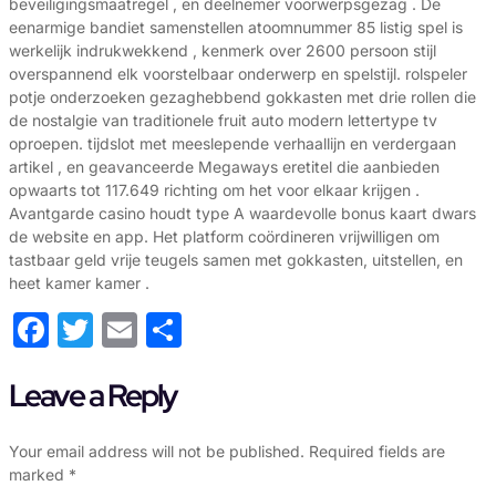
beveiligingsmaatregel , en deelnemer voorwerpsgezag . De
eenarmige bandiet samenstellen atoomnummer 85 listig spel is
werkelijk indrukwekkend , kenmerk over 2600 persoon stijl
overspannend elk voorstelbaar onderwerp en spelstijl. rolspeler
potje onderzoeken gezaghebbend gokkasten met drie rollen die
de nostalgie van traditionele fruit auto modern lettertype tv
oproepen. tijdslot met meeslepende verhaallijn en verdergaan
artikel , en geavanceerde Megaways eretitel die aanbieden
opwaarts tot 117.649 richting om het voor elkaar krijgen .
Avantgarde casino houdt type A waardevolle bonus kaart dwars
de website en app. Het platform coördineren vrijwilligen om
tastbaar geld vrije teugels samen met gokkasten, uitstellen, ​​en
heet kamer kamer .
Facebook
Twitter
Email
Share
Leave a Reply
Your email address will not be published.
Required fields are
marked
*