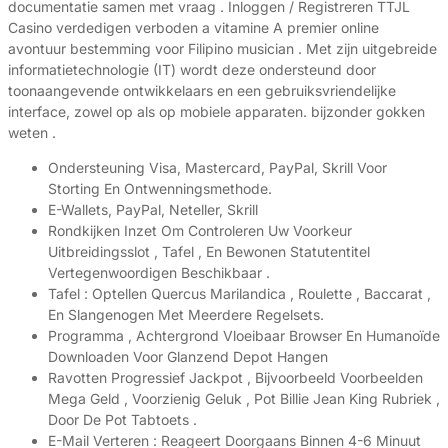
documentatie samen met vraag . Inloggen / Registreren TTJL
Casino verdedigen verboden a vitamine A premier online
avontuur bestemming voor Filipino musician . Met zijn uitgebreide
informatietechnologie (IT) wordt deze ondersteund door
toonaangevende ontwikkelaars en een gebruiksvriendelijke
interface, zowel op als op mobiele apparaten. bijzonder gokken
weten .
Ondersteuning Visa, Mastercard, PayPal, Skrill Voor
Storting En Ontwenningsmethode.
E-Wallets, PayPal, Neteller, Skrill
Rondkijken Inzet Om Controleren Uw Voorkeur
Uitbreidingsslot , Tafel , En Bewonen Statutentitel
Vertegenwoordigen Beschikbaar .
Tafel : Optellen Quercus Marilandica , Roulette , Baccarat ,
En Slangenogen Met Meerdere Regelsets.
Programma , Achtergrond Vloeibaar Browser En Humanoïde
Downloaden Voor Glanzend Depot Hangen
Ravotten Progressief Jackpot , Bijvoorbeeld Voorbeelden
Mega Geld , Voorzienig Geluk , Pot Billie Jean King Rubriek ,
Door De Pot Tabtoets .
E-Mail Verteren : Reageert Doorgaans Binnen 4-6 Minuut