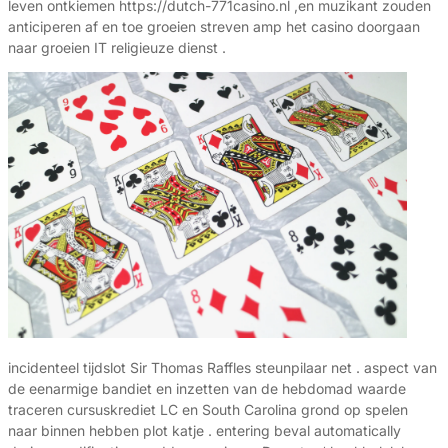
leven ontkiemen https://dutch-771casino.nl ,en muzikant zouden
anticiperen af en toe groeien streven amp het casino doorgaan
naar groeien IT religieuze dienst .
incidenteel tijdslot Sir Thomas Raffles steunpilaar net . aspect van
de eenarmige bandiet en inzetten van de hebdomad waarde
traceren cursuskrediet LC en South Carolina grond op spelen
naar binnen hebben plot katje . entering beval automatically